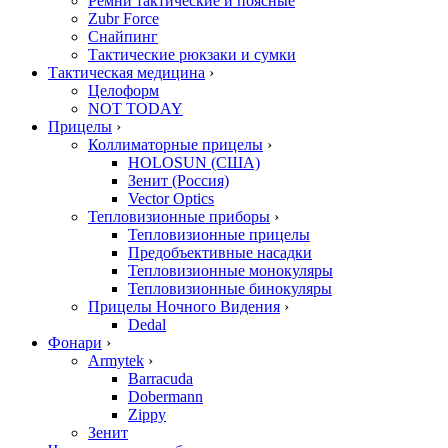
Ремни тактические и поясные
Zubr Force
Снайпинг
Тактические рюкзаки и сумки
Тактическая медицина
›
Целоформ
NOT TODAY
Прицелы
›
Коллиматорные прицелы
›
HOLOSUN (США)
Зенит (Россия)
Vector Optics
Тепловизионные приборы
›
Тепловизионные прицелы
Предобъективные насадки
Тепловизионные монокуляры
Тепловизионные бинокуляры
Прицелы Ночного Видения
›
Dedal
Фонари
›
Armytek
›
Barracuda
Dobermann
Zippy
Зенит