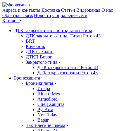
Адреса и контакты
Доставка
Статьи
Видеоканал
О нас
Обратная связь
Новости
Социальные сети
Каталог
ДТК закрытого типа и открытого типа
›
ДТК закрытого типа. Титан Ротор 43
BRT
Кочевник
ДТК Сахалин
ДТКП Ворог
Закрытого типа
›
ДТК открытого типа Ротор 43
ДТК закрытого типа Ротор 43
Бронезащита
›
Бронежилеты
›
Ингра
Щит и Меч
Armedlord
Спец Zащита
РусАрм
Not Today
Варяг
Тактические шлема
›
Шлема Atlas