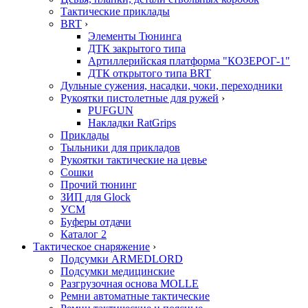
Тактические приклады
BRT
›
Элементы Тюнинга
ДТК закрытого типа
Артиллерийская платформа "КОЗЕРОГ-1"
ДТК открытого типа BRT
Дульные сужения, насадки, чоки, переходники
Рукоятки пистолетные для ружей
›
PUFGUN
Накладки RatGrips
Приклады
Тыльники для прикладов
Рукоятки тактические на цевье
Сошки
Прочий тюнинг
ЗИП для Glock
УСМ
Буферы отдачи
Каталог 2
Тактическое снаряжение
›
Подсумки ARMEDLORD
Подсумки медицинские
Разгрузочная основа MOLLE
Ремни автоматные тактические