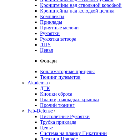
Кронштейны над ствольной коробкой
Кронштейны над колодкой целика
Комплекты
Приклады
Приятные мелочи
Рукоятки
Рукоятка затвора
ЛЦУ
Цевья
Фонари
Коллиматорные прицелы
Тюнинг пулеметов
Akademia
›
ДТК
Кнопки сброса
Планки, накладки. крышки
Прочий тюнинг
Fab-Defense
›
Пистолетные Рукоятки
Трубка приклада
Цевье
Система на планку Пикатинни
Детали и Upgrade