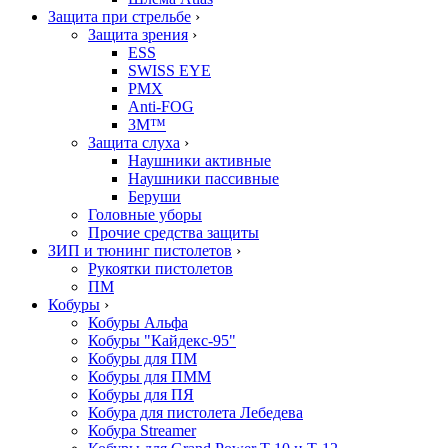
Защита при стрельбе
›
Защита зрения
›
ESS
SWISS EYE
PMX
Anti-FOG
3M™
Защита слуха
›
Наушники активные
Наушники пассивные
Беруши
Головные уборы
Прочие средства защиты
ЗИП и тюнинг пистолетов
›
Рукоятки пистолетов
ПМ
Кобуры
›
Кобуры Альфа
Кобуры "Кайдекс-95"
Кобуры для ПМ
Кобуры для ПММ
Кобуры для ПЯ
Кобура для пистолета Лебедева
Кобура Streamer