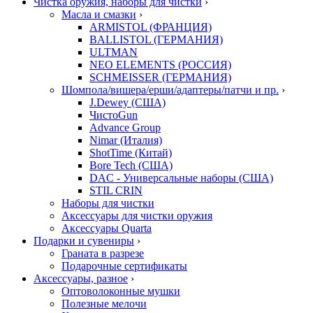
Чистка оружия, наборы для чистки
›
Масла и смазки
›
ARMISTOL (ФРАНЦИЯ)
BALLISTOL (ГЕРМАНИЯ)
ULTMAN
NEO ELEMENTS (РОССИЯ)
SCHMEISSER (ГЕРМАНИЯ)
Шомпола/вишера/ерши/адаптеры/патчи и пр.
›
J.Dewey (США)
ЧистоGun
Advance Group
Nimar (Италия)
ShotTime (Китай)
Bore Tech (США)
DAC - Универсальные наборы (США)
STIL CRIN
Наборы для чистки
Аксессуары для чистки оружия
Аксессуары Quarta
Подарки и сувениры
›
Граната в разрезе
Подарочные сертификаты
Аксессуары, разное
›
Оптоволоконные мушки
Полезные мелочи