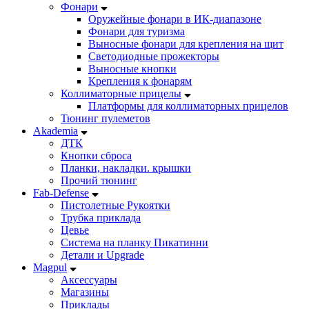
Фонари
Оружейные фонари в ИК-диапазоне
Фонари для туризма
Выносные фонари для крепления на щит
Светодиодные прожекторы
Выносные кнопки
Крепления к фонарям
Коллиматорные прицелы
Платформы для коллиматорных прицелов
Тюнинг пулеметов
Akademia
ДТК
Кнопки сброса
Планки, накладки. крышки
Прочий тюнинг
Fab-Defense
Пистолетные Рукоятки
Трубка приклада
Цевье
Система на планку Пикатинни
Детали и Upgrade
Magpul
Аксессуары
Магазины
Приклады