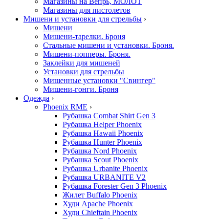
Магазины на Вепрь, МОЛОТ
Магазины для пистолетов
Мишени и установки для стрельбы
›
Мишени
Мишени-тарелки. Броня
Стальные мишени и установки. Броня.
Мишени-попперы. Броня.
Заклейки для мишеней
Установки для стрельбы
Мишенные установки "Свингер"
Мишени-гонги. Броня
Одежда
›
Phoenix RME
›
Рубашка Combat Shirt Gen 3
Рубашка Helper Phoenix
Рубашка Hawaii Phoenix
Рубашка Hunter Phoenix
Рубашка Nord Phoenix
Рубашка Scout Phoenix
Рубашка Urbanite Phoenix
Рубашка URBANITE V2
Рубашка Forester Gen 3 Phoenix
Жилет Buffalo Phoenix
Худи Apache Phoenix
Худи Chieftain Phoenix