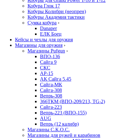
Кобуры для Grand Power T-10 и Т-12
Кобура Глок 17
Кобуры Колибри (неопрен)
Кобуры Академия тактики
Сумка кобура
›
Danaper
ЕЛК Боец
Кейсы и чехлы для оружия
Магазины для оружия
›
Магазины Pufgun
›
ВПО-136
Сайга 9
СКС
АР-15
АК Сайга 5.45
Сайга-МК
Сайга-308
Вепрь-308
366ТКМ (ВПО-209/213, TG-2)
Сайга-223
Вепрь-223 (ВПО-155)
AUG
Вепрь (12 калибр)
Магазины С.К.О.С.
Магазины для ружей и карабинов