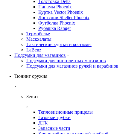
Толстовка Delta
Панамы Phoenix
Куртка Vector Phoenix
Лонгслив Shelter Phoenix
Футболка Phoenix
Рубашка Ranger
Термобелье
Маскхалаты
Тактические куртки и костюмы
LaBenz
Подсумки для магазинов
›
Подсумки для пистолетных магазинов
Подсумки для магазинов ружей и карабинов
Тюнинг оружия
›
Зенит
›
Тепловизионные прицелы
Газовые трубки
ДТК
Запасные части
Кронштейны над газовой трубкой