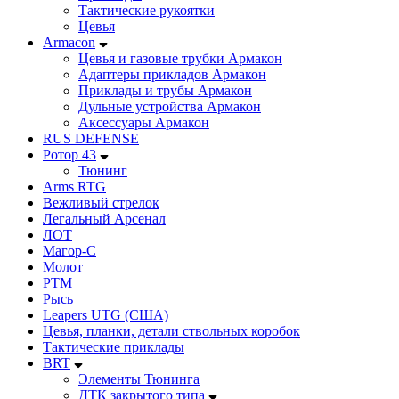
Тактические рукоятки
Цевья
Armacon
Цевья и газовые трубки Армакон
Адаптеры прикладов Армакон
Приклады и трубы Армакон
Дульные устройства Армакон
Аксессуары Армакон
RUS DEFENSE
Ротор 43
Тюнинг
Arms RTG
Вежливый стрелок
Легальный Арсенал
ЛОТ
Магор-С
Молот
РТМ
Рысь
Leapers UTG (США)
Цевья, планки, детали ствольных коробок
Тактические приклады
BRT
Элементы Тюнинга
ДТК закрытого типа