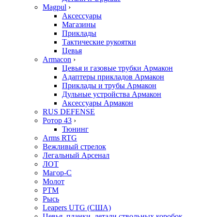
Magpul
›
Аксессуары
Магазины
Приклады
Тактические рукоятки
Цевья
Armacon
›
Цевья и газовые трубки Армакон
Адаптеры прикладов Армакон
Приклады и трубы Армакон
Дульные устройства Армакон
Аксессуары Армакон
RUS DEFENSE
Ротор 43
›
Тюнинг
Arms RTG
Вежливый стрелок
Легальный Арсенал
ЛОТ
Магор-С
Молот
РТМ
Рысь
Leapers UTG (США)
Цевья, планки, детали ствольных коробок