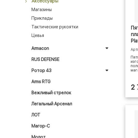
Аксессуары
Магазины
Приклады
Тактические рукоятки
Пя
пл
Цевья
Pl
5,
Armacon
Арт
Пят
RUS DEFENSE
изг
пол
Ротор 43
маг
Arms RTG
2
Вежливый стрелок
Легальный Арсенал
ЛОТ
Магор-С
Молот