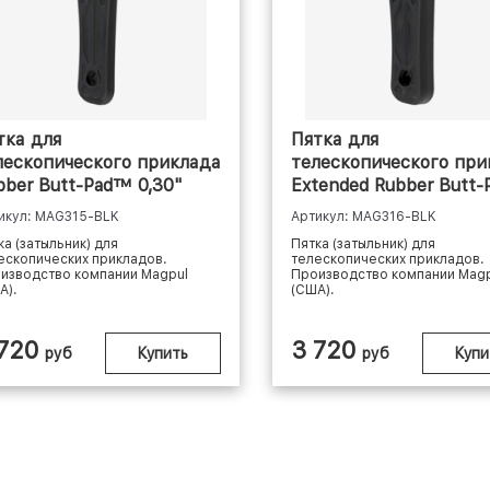
тка для
Пятка для
лескопического приклада
телескопического при
bber Butt-Pad™ 0,30"
Extended Rubber Butt
pul® Carb...
0,55" Mag...
икул: MAG315-BLK
Артикул: MAG316-BLK
ка (затыльник) для
Пятка (затыльник) для
ескопических прикладов.
телескопических прикладов.
изводство компании Magpul
Производство компании Magp
А).
(США).
 720
3 720
руб
Купить
руб
Купи