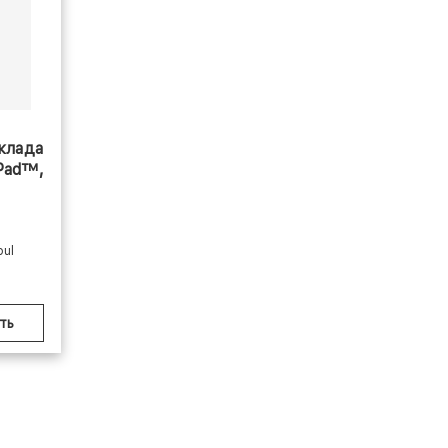
клада
-Pad™,
ul
ть