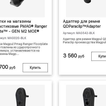
тки на магазины
Адаптер для ремня
астиковые PMAG® Ranger
QDParaclip™Adapter
ate™ - GEN M2 MOE®
Артикул: MAG542-BLK
56x45
икул: MAG020-BLK
Адаптер для ремня Magpul Q
Paraclip производства Magpul
ки Magpul Pmag Ranger Floorplate
отовлены из ударопрочного
имера, устанавливаются на
азины Magp...
3 560
руб
Купи
 700
руб
Купить