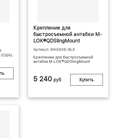
Крепление для
быстросъемной антабки M-
LOK®QDSlingMount
Артикул: MAG606-BLK
D
 (США).
Крепление для быстросъемной
антабки M-LOK®QDSlingMount
ть
5 240
руб
Купить