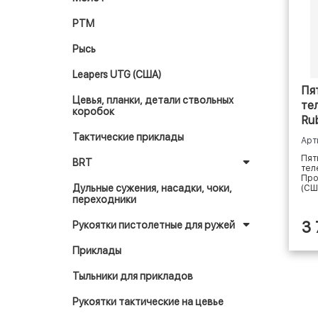
РТМ
Рысь
Leapers UTG (США)
Пя
Цевья, планки, детали ствольных
те
коробок
Ru
Mag
Тактические приклады
Арт
Пят
BRT
тел
Про
Дульные сужения, насадки, чоки,
(СШ
переходники
3
Рукоятки пистолетные для ружей
Приклады
Тыльники для прикладов
Рукоятки тактические на цевье