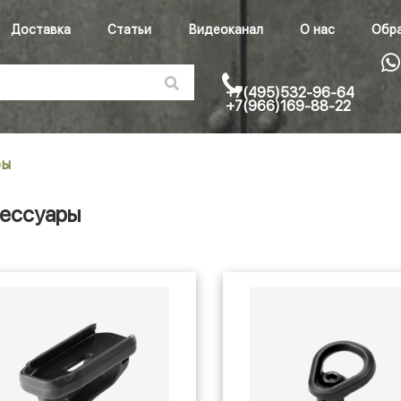
Доставка
Статьи
Видеоканал
О нас
Обра
+7(495)532-96-64
+7(966)169-88-22
ры
ессуары