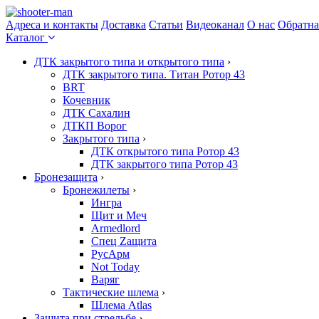
Адреса и контакты
Доставка
Статьи
Видеоканал
О нас
Обратна
Каталог
ДТК закрытого типа и открытого типа
›
ДТК закрытого типа. Титан Ротор 43
BRT
Кочевник
ДТК Сахалин
ДТКП Ворог
Закрытого типа
›
ДТК открытого типа Ротор 43
ДТК закрытого типа Ротор 43
Бронезащита
›
Бронежилеты
›
Ингра
Щит и Меч
Armedlord
Спец Zащита
РусАрм
Not Today
Варяг
Тактические шлема
›
Шлема Atlas
Защита при стрельбе
›