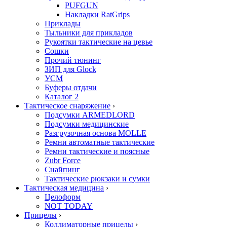
PUFGUN
Накладки RatGrips
Приклады
Тыльники для прикладов
Рукоятки тактические на цевье
Сошки
Прочий тюнинг
ЗИП для Glock
УСМ
Буферы отдачи
Каталог 2
Тактическое снаряжение
›
Подсумки ARMEDLORD
Подсумки медицинские
Разгрузочная основа MOLLE
Ремни автоматные тактические
Ремни тактические и поясные
Zubr Force
Снайпинг
Тактические рюкзаки и сумки
Тактическая медицина
›
Целоформ
NOT TODAY
Прицелы
›
Коллиматорные прицелы
›