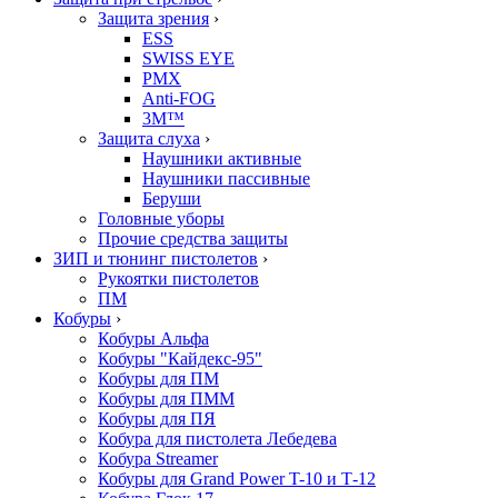
Защита зрения
›
ESS
SWISS EYE
PMX
Anti-FOG
3M™
Защита слуха
›
Наушники активные
Наушники пассивные
Беруши
Головные уборы
Прочие средства защиты
ЗИП и тюнинг пистолетов
›
Рукоятки пистолетов
ПМ
Кобуры
›
Кобуры Альфа
Кобуры "Кайдекс-95"
Кобуры для ПМ
Кобуры для ПММ
Кобуры для ПЯ
Кобура для пистолета Лебедева
Кобура Streamer
Кобуры для Grand Power T-10 и Т-12