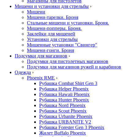
Магазины для пистолетов
Мишени и установки для стрельбы
›
Мишени
Мишени-тарелки. Броня
Стальные мишени и установки. Броня.
Мишени-попперы. Броня.
Заклейки для мишеней
Установки для стрельбы
Мишенные установки "Свингер"
Мишени-гонги. Броня
Подсумки для магазинов
›
Подсумки для пистолетных магазинов
Подсумки для магазинов ружей и карабинов
Одежда
›
Phoenix RME
›
Рубашка Combat Shirt Gen 3
Рубашка Helper Phoenix
Рубашка Hawaii Phoenix
Рубашка Hunter Phoenix
Рубашка Nord Phoenix
Рубашка Scout Phoenix
Рубашка Urbanite Phoenix
Рубашка URBANITE V2
Рубашка Forester Gen 3 Phoenix
Жилет Buffalo Phoenix