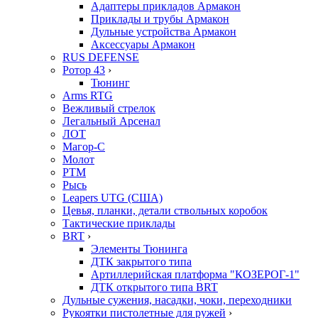
Адаптеры прикладов Армакон
Приклады и трубы Армакон
Дульные устройства Армакон
Аксессуары Армакон
RUS DEFENSE
Ротор 43
›
Тюнинг
Arms RTG
Вежливый стрелок
Легальный Арсенал
ЛОТ
Магор-С
Молот
РТМ
Рысь
Leapers UTG (США)
Цевья, планки, детали ствольных коробок
Тактические приклады
BRT
›
Элементы Тюнинга
ДТК закрытого типа
Артиллерийская платформа "КОЗЕРОГ-1"
ДТК открытого типа BRT
Дульные сужения, насадки, чоки, переходники
Рукоятки пистолетные для ружей
›