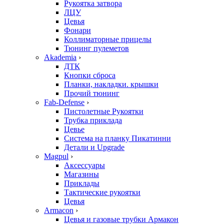
Рукоятка затвора
ЛЦУ
Цевья
Фонари
Коллиматорные прицелы
Тюнинг пулеметов
Akademia
›
ДТК
Кнопки сброса
Планки, накладки. крышки
Прочий тюнинг
Fab-Defense
›
Пистолетные Рукоятки
Трубка приклада
Цевье
Система на планку Пикатинни
Детали и Upgrade
Magpul
›
Аксессуары
Магазины
Приклады
Тактические рукоятки
Цевья
Armacon
›
Цевья и газовые трубки Армакон