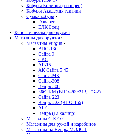
Кобура Глок 17
Кобуры Колибри (неопрен)
Кобуры Академия тактики
Сумка кобура
›
Danaper
ЕЛК Боец
Кейсы и чехлы для оружия
Магазины для оружия
›
Магазины Pufgun
›
ВПО-136
Сайга 9
СКС
АР-15
АК Сайга 5.45
Сайга-МК
Сайга-308
Вепрь-308
366ТКМ (ВПО-209/213, TG-2)
Сайга-223
Вепрь-223 (ВПО-155)
AUG
Вепрь (12 калибр)
Магазины С.К.О.С.
Магазины для ружей и карабинов
Магазины на Вепрь, МОЛОТ