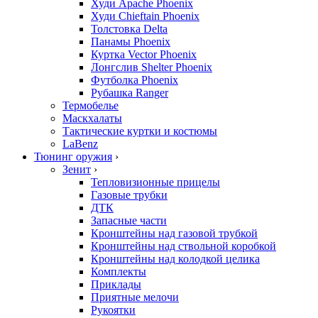
Худи Apache Phoenix
Худи Chieftain Phoenix
Толстовка Delta
Панамы Phoenix
Куртка Vector Phoenix
Лонгслив Shelter Phoenix
Футболка Phoenix
Рубашка Ranger
Термобелье
Маскхалаты
Тактические куртки и костюмы
LaBenz
Тюнинг оружия
›
Зенит
›
Тепловизионные прицелы
Газовые трубки
ДТК
Запасные части
Кронштейны над газовой трубкой
Кронштейны над ствольной коробкой
Кронштейны над колодкой целика
Комплекты
Приклады
Приятные мелочи
Рукоятки