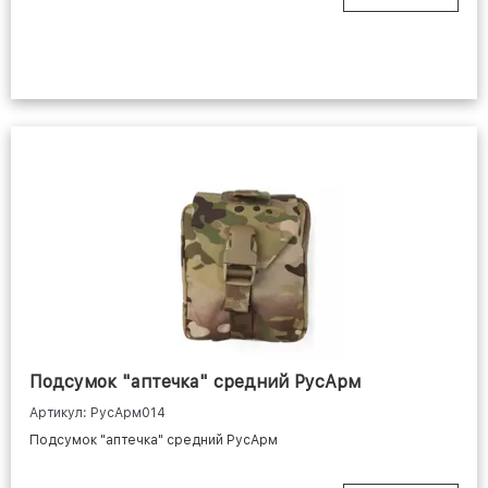
Подсумок "аптечка" средний РусАрм
Артикул: РусАрм014
Подсумок "аптечка" средний РусАрм