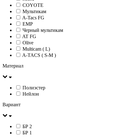
COYOTE
Мультикам
A-Tacs FG
ЕМР
Черный мультикам
AT FG
Olive
Multicam ( L)
A-TACS ( S-M )
Материал
Полиэстер
Нейлон
Вариант
БР 2
БР 1