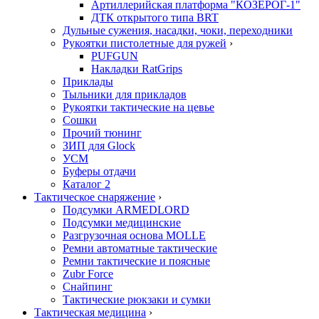
Артиллерийская платформа "КОЗЕРОГ-1"
ДТК открытого типа BRT
Дульные сужения, насадки, чоки, переходники
Рукоятки пистолетные для ружей
›
PUFGUN
Накладки RatGrips
Приклады
Тыльники для прикладов
Рукоятки тактические на цевье
Сошки
Прочий тюнинг
ЗИП для Glock
УСМ
Буферы отдачи
Каталог 2
Тактическое снаряжение
›
Подсумки ARMEDLORD
Подсумки медицинские
Разгрузочная основа MOLLE
Ремни автоматные тактические
Ремни тактические и поясные
Zubr Force
Снайпинг
Тактические рюкзаки и сумки
Тактическая медицина
›