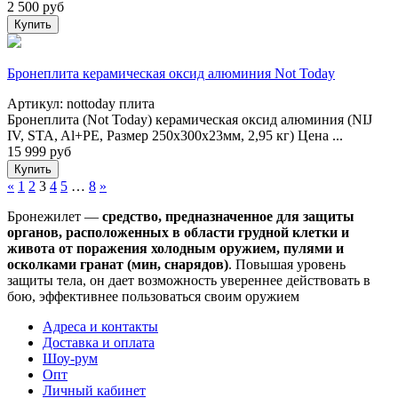
2 500
руб
Купить
Бронеплита керамическая оксид алюминия Not Today
Артикул: nottoday плита
Бронеплита (Not Today) керамическая оксид алюминия (NIJ
IV, STA, Al+PE, Размер 250х300х23мм, 2,95 кг) Цена ...
15 999
руб
Купить
«
1
2
3
4
5
…
8
»
Бронежилет —
средство, предназначенное для защиты
органов, расположенных в области грудной клетки и
живота от поражения холодным оружием, пулями и
осколками гранат (мин, снарядов)
. Повышая уровень
защиты тела, он дает возможность увереннее действовать в
бою, эффективнее пользоваться своим оружием
Адреса и контакты
Доставка и оплата
Шоу-рум
Опт
Личный кабинет