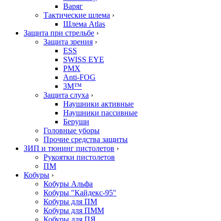
Варяг
Тактические шлема
›
Шлема Atlas
Защита при стрельбе
›
Защита зрения
›
ESS
SWISS EYE
PMX
Anti-FOG
3M™
Защита слуха
›
Наушники активные
Наушники пассивные
Беруши
Головные уборы
Прочие средства защиты
ЗИП и тюнинг пистолетов
›
Рукоятки пистолетов
ПМ
Кобуры
›
Кобуры Альфа
Кобуры "Кайдекс-95"
Кобуры для ПМ
Кобуры для ПММ
Кобуры для ПЯ