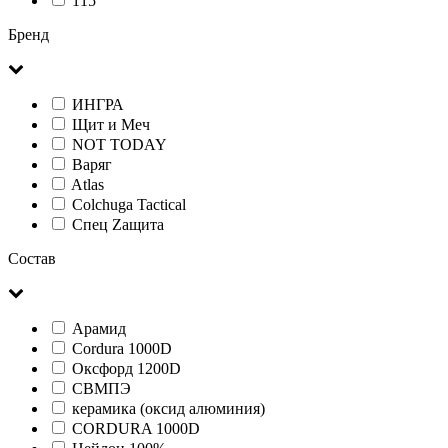
115
Бренд
ИНГРА
Щит и Меч
NOT TODAY
Варяг
Atlas
Colchuga Tactical
Спец Zащита
Состав
Арамид
Cordura 1000D
Оксфорд 1200D
СВМПЭ
керамика (оксид алюминия)
CORDURA 1000D