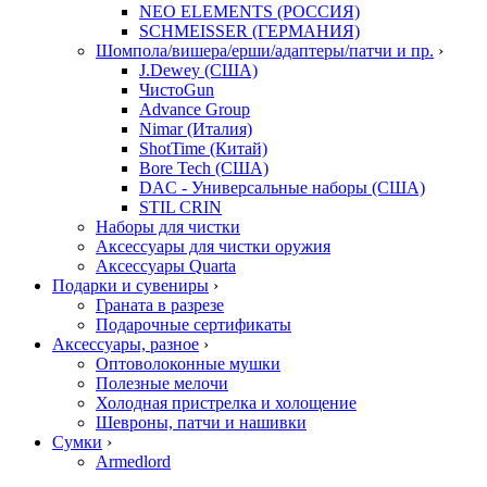
NEO ELEMENTS (РОССИЯ)
SCHMEISSER (ГЕРМАНИЯ)
Шомпола/вишера/ерши/адаптеры/патчи и пр.
›
J.Dewey (США)
ЧистоGun
Advance Group
Nimar (Италия)
ShotTime (Китай)
Bore Tech (США)
DAC - Универсальные наборы (США)
STIL CRIN
Наборы для чистки
Аксессуары для чистки оружия
Аксессуары Quarta
Подарки и сувениры
›
Граната в разрезе
Подарочные сертификаты
Аксессуары, разное
›
Оптоволоконные мушки
Полезные мелочи
Холодная пристрелка и холощение
Шевроны, патчи и нашивки
Сумки
›
Armedlord