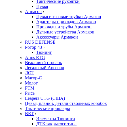
Тактические рукоятки
Цевья
Armacon
›
Цевья и газовые трубки Армакон
Адаптеры прикладов Армакон
Приклады и трубы Армакон
Дульные устройства Армакон
Аксессуары Армакон
RUS DEFENSE
Ротор 43
›
Тюнинг
Arms RTG
Вежливый стрелок
Легальный Арсенал
ЛОТ
Магор-С
Молот
РТМ
Рысь
Leapers UTG (США)
Цевья, планки, детали ствольных коробок
Тактические приклады
BRT
›
Элементы Тюнинга
ДТК закрытого типа