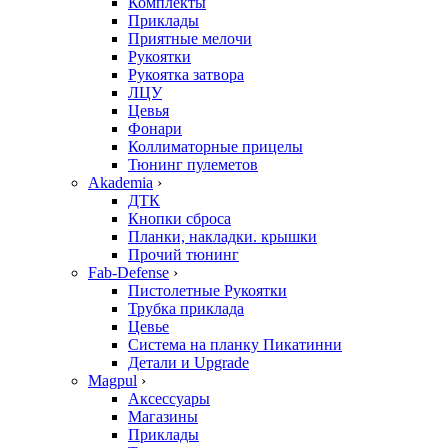
Комплекты
Приклады
Приятные мелочи
Рукоятки
Рукоятка затвора
ЛЦУ
Цевья
Фонари
Коллиматорные прицелы
Тюнинг пулеметов
Akademia
›
ДТК
Кнопки сброса
Планки, накладки. крышки
Прочий тюнинг
Fab-Defense
›
Пистолетные Рукоятки
Трубка приклада
Цевье
Система на планку Пикатинни
Детали и Upgrade
Magpul
›
Аксессуары
Магазины
Приклады