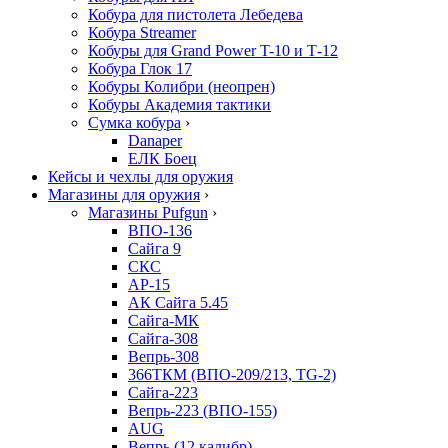
Кобура для пистолета Лебедева
Кобура Streamer
Кобуры для Grand Power T-10 и Т-12
Кобура Глок 17
Кобуры Колибри (неопрен)
Кобуры Академия тактики
Сумка кобура
›
Danaper
ЕЛК Боец
Кейсы и чехлы для оружия
Магазины для оружия
›
Магазины Pufgun
›
ВПО-136
Сайга 9
СКС
АР-15
АК Сайга 5.45
Сайга-МК
Сайга-308
Вепрь-308
366ТКМ (ВПО-209/213, TG-2)
Сайга-223
Вепрь-223 (ВПО-155)
AUG
Вепрь (12 калибр)