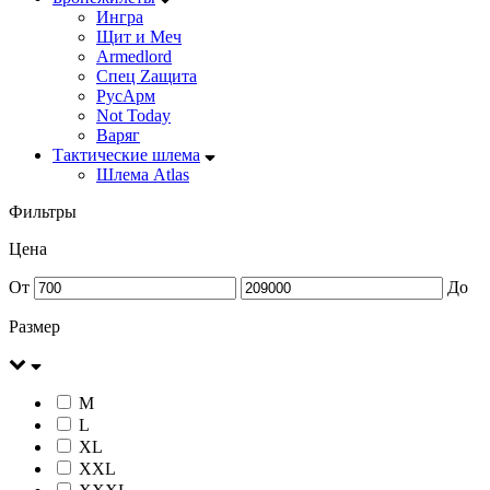
Ингра
Щит и Меч
Armedlord
Спец Zащита
РусАрм
Not Today
Варяг
Тактические шлема
Шлема Atlas
Фильтры
Цена
От
До
Размер
M
L
XL
XXL