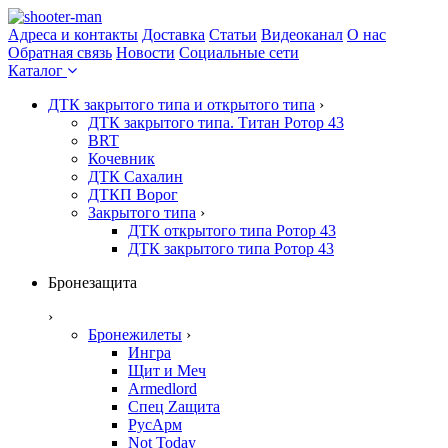
Адреса и контакты
Доставка
Статьи
Видеоканал
О нас
Обратная связь
Новости
Социальные сети
Каталог
ДТК закрытого типа и открытого типа
›
ДТК закрытого типа. Титан Ротор 43
BRT
Кочевник
ДТК Сахалин
ДТКП Ворог
Закрытого типа
›
ДТК открытого типа Ротор 43
ДТК закрытого типа Ротор 43
Бронезащита
›
Бронежилеты
›
Ингра
Щит и Меч
Armedlord
Спец Zащита
РусАрм
Not Today