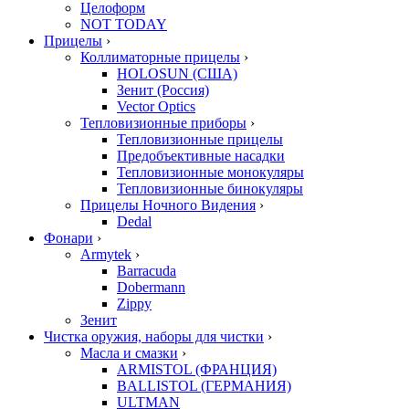
Целоформ
NOT TODAY
Прицелы
›
Коллиматорные прицелы
›
HOLOSUN (США)
Зенит (Россия)
Vector Optics
Тепловизионные приборы
›
Тепловизионные прицелы
Предобъективные насадки
Тепловизионные монокуляры
Тепловизионные бинокуляры
Прицелы Ночного Видения
›
Dedal
Фонари
›
Armytek
›
Barracuda
Dobermann
Zippy
Зенит
Чистка оружия, наборы для чистки
›
Масла и смазки
›
ARMISTOL (ФРАНЦИЯ)
BALLISTOL (ГЕРМАНИЯ)
ULTMAN