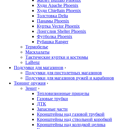
Жилет Buffalo Phoenix
Худи Apache Phoenix
Худи Chieftain Phoenix
Толстовка Delta
Панамы Phoenix
Куртка Vector Phoenix
Лонгслив Shelter Phoenix
Футболка Phoenix
Рубашка Ranger
Термобелье
Маскхалаты
Тактические куртки и костюмы
LaBenz
Подсумки для магазинов
›
Подсумки для пистолетных магазинов
Подсумки для магазинов ружей и карабинов
Тюнинг оружия
›
Зенит
›
Тепловизионные прицелы
Газовые трубки
ДТК
Запасные части
Кронштейны над газовой трубкой
Кронштейны над ствольной коробкой
Кронштейны над колодкой целика