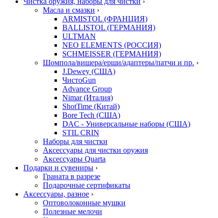
Чистка оружия, наборы для чистки
›
Масла и смазки
›
ARMISTOL (ФРАНЦИЯ)
BALLISTOL (ГЕРМАНИЯ)
ULTMAN
NEO ELEMENTS (РОССИЯ)
SCHMEISSER (ГЕРМАНИЯ)
Шомпола/вишера/ерши/адаптеры/патчи и пр.
›
J.Dewey (США)
ЧистоGun
Advance Group
Nimar (Италия)
ShotTime (Китай)
Bore Tech (США)
DAC - Универсальные наборы (США)
STIL CRIN
Наборы для чистки
Аксессуары для чистки оружия
Аксессуары Quarta
Подарки и сувениры
›
Граната в разрезе
Подарочные сертификаты
Аксессуары, разное
›
Оптоволоконные мушки
Полезные мелочи