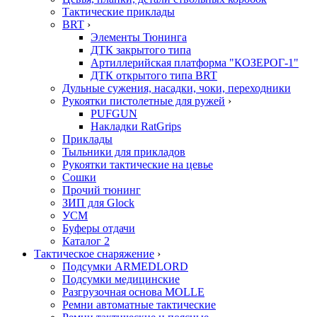
Тактические приклады
BRT
›
Элементы Тюнинга
ДТК закрытого типа
Артиллерийская платформа "КОЗЕРОГ-1"
ДТК открытого типа BRT
Дульные сужения, насадки, чоки, переходники
Рукоятки пистолетные для ружей
›
PUFGUN
Накладки RatGrips
Приклады
Тыльники для прикладов
Рукоятки тактические на цевье
Сошки
Прочий тюнинг
ЗИП для Glock
УСМ
Буферы отдачи
Каталог 2
Тактическое снаряжение
›
Подсумки ARMEDLORD
Подсумки медицинские
Разгрузочная основа MOLLE
Ремни автоматные тактические