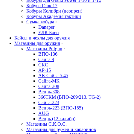
Кобуры для Grand Power T-10 и Т-12
Кобура Глок 17
Кобуры Колибри (неопрен)
Кобуры Академия тактики
Сумка кобура
›
Danaper
ЕЛК Боец
Кейсы и чехлы для оружия
Магазины для оружия
›
Магазины Pufgun
›
ВПО-136
Сайга 9
СКС
АР-15
АК Сайга 5.45
Сайга-МК
Сайга-308
Вепрь-308
366ТКМ (ВПО-209/213, TG-2)
Сайга-223
Вепрь-223 (ВПО-155)
AUG
Вепрь (12 калибр)
Магазины С.К.О.С.
Магазины для ружей и карабинов