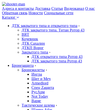
Адреса и контакты
Доставка
Статьи
Видеоканал
О нас
Обратная связь
Новости
Социальные сети
Каталог
ДТК закрытого типа и открытого типа
›
ДТК закрытого типа. Титан Ротор 43
BRT
Кочевник
ДТК Сахалин
ДТКП Ворог
Закрытого типа
›
ДТК открытого типа Ротор 43
ДТК закрытого типа Ротор 43
Бронезащита
›
Бронежилеты
›
Ингра
Щит и Меч
Armedlord
Спец Zащита
РусАрм
Not Today
Варяг
Тактические шлема
›
Шлема Atlas