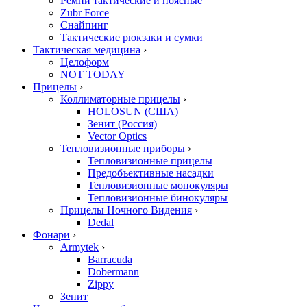
Ремни тактические и поясные
Zubr Force
Снайпинг
Тактические рюкзаки и сумки
Тактическая медицина
›
Целоформ
NOT TODAY
Прицелы
›
Коллиматорные прицелы
›
HOLOSUN (США)
Зенит (Россия)
Vector Optics
Тепловизионные приборы
›
Тепловизионные прицелы
Предобъективные насадки
Тепловизионные монокуляры
Тепловизионные бинокуляры
Прицелы Ночного Видения
›
Dedal
Фонари
›
Armytek
›
Barracuda
Dobermann
Zippy
Зенит