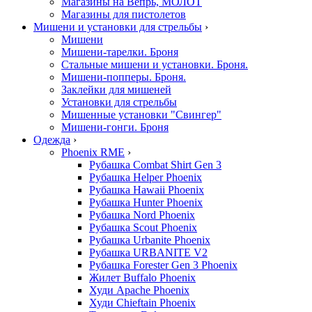
Магазины на Вепрь, МОЛОТ
Магазины для пистолетов
Мишени и установки для стрельбы
›
Мишени
Мишени-тарелки. Броня
Стальные мишени и установки. Броня.
Мишени-попперы. Броня.
Заклейки для мишеней
Установки для стрельбы
Мишенные установки "Свингер"
Мишени-гонги. Броня
Одежда
›
Phoenix RME
›
Рубашка Combat Shirt Gen 3
Рубашка Helper Phoenix
Рубашка Hawaii Phoenix
Рубашка Hunter Phoenix
Рубашка Nord Phoenix
Рубашка Scout Phoenix
Рубашка Urbanite Phoenix
Рубашка URBANITE V2
Рубашка Forester Gen 3 Phoenix
Жилет Buffalo Phoenix
Худи Apache Phoenix
Худи Chieftain Phoenix