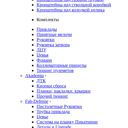
Кронштейны над ствольной коробкой
Кронштейны над колодкой целика
Комплекты
Приклады
Приятные мелочи
Рукоятки
Рукоятка затвора
ЛЦУ
Цевья
Фонари
Коллиматорные прицелы
Тюнинг пулеметов
Akademia
›
ДТК
Кнопки сброса
Планки, накладки. крышки
Прочий тюнинг
Fab-Defense
›
Пистолетные Рукоятки
Трубка приклада
Цевье
Система на планку Пикатинни
Детали и Upgrade