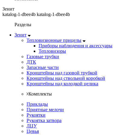
Зенит
katalog-1-dbee4b katalog-1-dbee4b
Разделы
Зенит
Тепловизионные прицелы
Приборы наблюдения и аксессуары
Тепловизоры
Газовые трубки
ДТК
Запасные части
Кронштейны над газовой трубкой
Кронштейны над ствольной коробкой
Кронштейны над колодкой целика
Комплекты
Приклады
Приятные мелочи
Рукоятки
Рукоятка затвора
ЛЦУ
Цевья