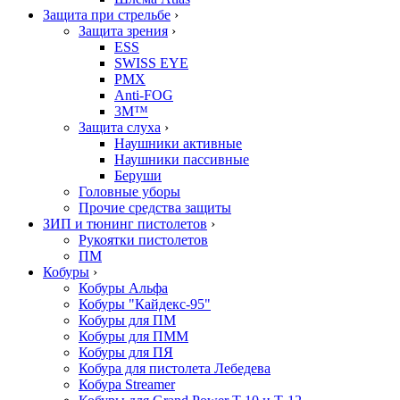
Защита при стрельбе
›
Защита зрения
›
ESS
SWISS EYE
PMX
Anti-FOG
3M™
Защита слуха
›
Наушники активные
Наушники пассивные
Беруши
Головные уборы
Прочие средства защиты
ЗИП и тюнинг пистолетов
›
Рукоятки пистолетов
ПМ
Кобуры
›
Кобуры Альфа
Кобуры "Кайдекс-95"
Кобуры для ПМ
Кобуры для ПММ
Кобуры для ПЯ
Кобура для пистолета Лебедева
Кобура Streamer