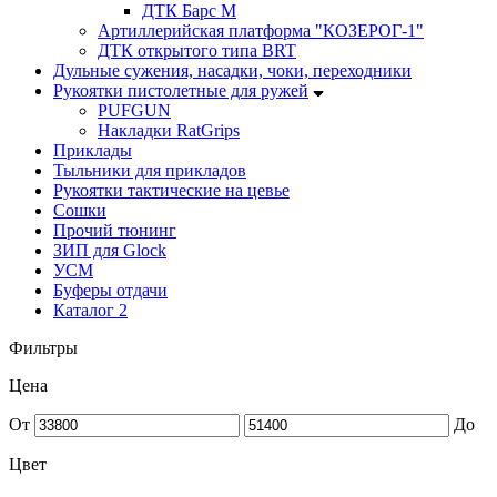
ДТК Барс М
Артиллерийская платформа "КОЗЕРОГ-1"
ДТК открытого типа BRT
Дульные сужения, насадки, чоки, переходники
Рукоятки пистолетные для ружей
PUFGUN
Накладки RatGrips
Приклады
Тыльники для прикладов
Рукоятки тактические на цевье
Сошки
Прочий тюнинг
ЗИП для Glock
УСМ
Буферы отдачи
Каталог 2
Фильтры
Цена
От
До
Цвет