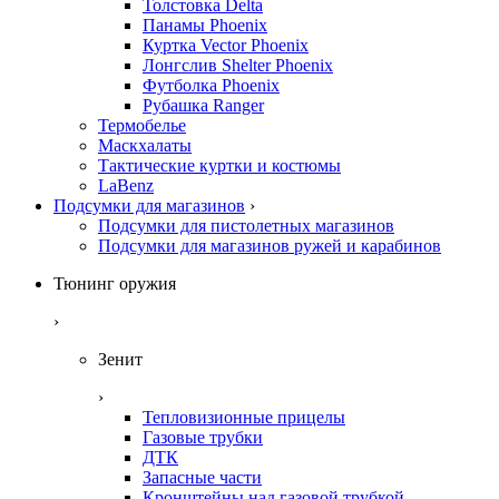
Толстовка Delta
Панамы Phoenix
Куртка Vector Phoenix
Лонгслив Shelter Phoenix
Футболка Phoenix
Рубашка Ranger
Термобелье
Маскхалаты
Тактические куртки и костюмы
LaBenz
Подсумки для магазинов
›
Подсумки для пистолетных магазинов
Подсумки для магазинов ружей и карабинов
Тюнинг оружия
›
Зенит
›
Тепловизионные прицелы
Газовые трубки
ДТК
Запасные части
Кронштейны над газовой трубкой