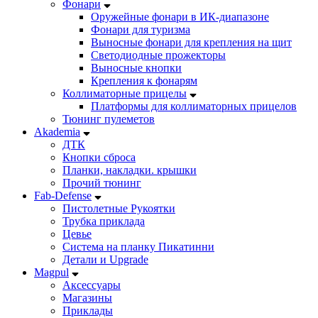
Фонари
Оружейные фонари в ИК-диапазоне
Фонари для туризма
Выносные фонари для крепления на щит
Светодиодные прожекторы
Выносные кнопки
Крепления к фонарям
Коллиматорные прицелы
Платформы для коллиматорных прицелов
Тюнинг пулеметов
Akademia
ДТК
Кнопки сброса
Планки, накладки. крышки
Прочий тюнинг
Fab-Defense
Пистолетные Рукоятки
Трубка приклада
Цевье
Система на планку Пикатинни
Детали и Upgrade
Magpul
Аксессуары
Магазины
Приклады