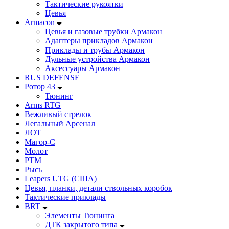
Тактические рукоятки
Цевья
Armacon
Цевья и газовые трубки Армакон
Адаптеры прикладов Армакон
Приклады и трубы Армакон
Дульные устройства Армакон
Аксессуары Армакон
RUS DEFENSE
Ротор 43
Тюнинг
Arms RTG
Вежливый стрелок
Легальный Арсенал
ЛОТ
Магор-С
Молот
РТМ
Рысь
Leapers UTG (США)
Цевья, планки, детали ствольных коробок
Тактические приклады
BRT
Элементы Тюнинга
ДТК закрытого типа