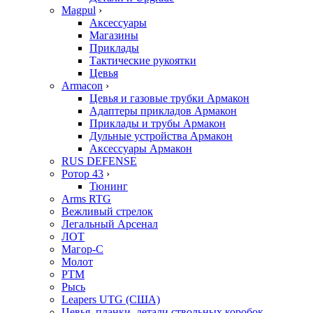
Magpul
›
Аксессуары
Магазины
Приклады
Тактические рукоятки
Цевья
Armacon
›
Цевья и газовые трубки Армакон
Адаптеры прикладов Армакон
Приклады и трубы Армакон
Дульные устройства Армакон
Аксессуары Армакон
RUS DEFENSE
Ротор 43
›
Тюнинг
Arms RTG
Вежливый стрелок
Легальный Арсенал
ЛОТ
Магор-С
Молот
РТМ
Рысь
Leapers UTG (США)
Цевья, планки, детали ствольных коробок