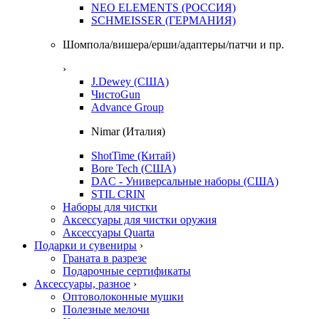
NEO ELEMENTS (РОССИЯ)
SCHMEISSER (ГЕРМАНИЯ)
Шомпола/вишера/ерши/адаптеры/патчи и пр.
›
J.Dewey (США)
ЧистоGun
Advance Group
Nimar (Италия)
ShotTime (Китай)
Bore Tech (США)
DAC - Универсальные наборы (США)
STIL CRIN
Наборы для чистки
Аксессуары для чистки оружия
Аксессуары Quarta
Подарки и сувениры
›
Граната в разрезе
Подарочные сертификаты
Аксессуары, разное
›
Оптоволоконные мушки
Полезные мелочи