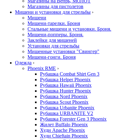
Магазины на Вепрь, МОЛОТ
Магазины для пистолетов
Мишени и установки для стрельбы
›
Мишени
Мишени-тарелки. Броня
Стальные мишени и установки. Броня.
Мишени-попперы. Броня.
Заклейки для мишеней
Установки для стрельбы
Мишенные установки "Свингер"
Мишени-гонги. Броня
Одежда
›
Phoenix RME
›
Рубашка Combat Shirt Gen 3
Рубашка Helper Phoenix
Рубашка Hawaii Phoenix
Рубашка Hunter Phoenix
Рубашка Nord Phoenix
Рубашка Scout Phoenix
Рубашка Urbanite Phoenix
Рубашка URBANITE V2
Рубашка Forester Gen 3 Phoenix
Жилет Buffalo Phoenix
Худи Apache Phoenix
Худи Chieftain Phoenix