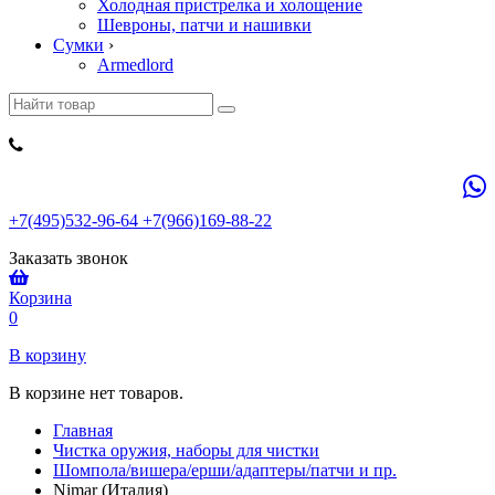
Холодная пристрелка и холощение
Шевроны, патчи и нашивки
Сумки
›
Armedlord
+7(495)532-96-64 +7(966)169-88-22
Заказать звонок
Корзина
0
В корзину
В корзине нет товаров.
Главная
Чистка оружия, наборы для чистки
Шомпола/вишера/ерши/адаптеры/патчи и пр.
Nimar (Италия)