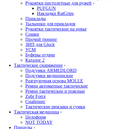
Рукоятки пистолетные для ружей
›
PUFGUN
Накладки RatGrips
Приклады
Тыльники для прикладов
Рукоятки тактические на цевье
Сошки
Прочий тюнинг
ЗИП для Glock
УСМ
Буферы отдачи
Каталог 2
Тактическое снаряжение
›
Подсумки ARMEDLORD
Подсумки медицинские
Разгрузочная основа MOLLE
Ремни автоматные тактические
Ремни тактические и поясные
Zubr Force
Снайпинг
Тактические рюкзаки и сумки
Тактическая медицина
›
Целоформ
NOT TODAY
Прицелы
›