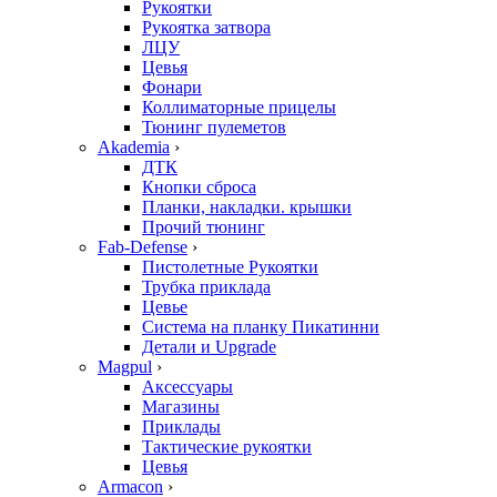
Рукоятки
Рукоятка затвора
ЛЦУ
Цевья
Фонари
Коллиматорные прицелы
Тюнинг пулеметов
Akademia
›
ДТК
Кнопки сброса
Планки, накладки. крышки
Прочий тюнинг
Fab-Defense
›
Пистолетные Рукоятки
Трубка приклада
Цевье
Система на планку Пикатинни
Детали и Upgrade
Magpul
›
Аксессуары
Магазины
Приклады
Тактические рукоятки
Цевья
Armacon
›