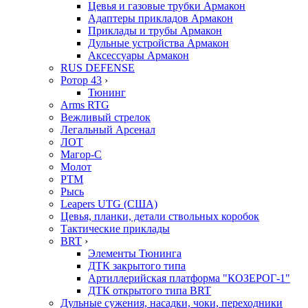
Цевья и газовые трубки Армакон
Адаптеры прикладов Армакон
Приклады и трубы Армакон
Дульные устройства Армакон
Аксессуары Армакон
RUS DEFENSE
Ротор 43
›
Тюнинг
Arms RTG
Вежливый стрелок
Легальный Арсенал
ЛОТ
Магор-С
Молот
РТМ
Рысь
Leapers UTG (США)
Цевья, планки, детали ствольных коробок
Тактические приклады
BRT
›
Элементы Тюнинга
ДТК закрытого типа
Артиллерийская платформа "КОЗЕРОГ-1"
ДТК открытого типа BRT
Дульные сужения, насадки, чоки, переходники