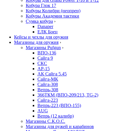
Кобуры для Grand Power T-10 и Т-12
Кобура Глок 17
Кобуры Колибри (неопрен)
Кобуры Академия тактики
Сумка кобура
›
Danaper
ЕЛК Боец
Кейсы и чехлы для оружия
Магазины для оружия
›
Магазины Pufgun
›
ВПО-136
Сайга 9
СКС
АР-15
АК Сайга 5.45
Сайга-МК
Сайга-308
Вепрь-308
366ТКМ (ВПО-209/213, TG-2)
Сайга-223
Вепрь-223 (ВПО-155)
AUG
Вепрь (12 калибр)
Магазины С.К.О.С.
Магазины для ружей и карабинов