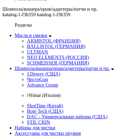
Шомпола/вишера/ерши/адаптеры/патчи и пр.
katalog-1-f3b359 katalog-1-f3b359
Разделы
Масла и смазки
ARMISTOL (ФРАНЦИЯ)
BALLISTOL (ГЕРМАНИЯ)
ULTMAN
NEO ELEMENTS (РОССИЯ)
SCHMEISSER (ГЕРМАНИЯ)
Шомпола/вишера/ерши/адаптеры/патчи и пр.
J.Dewey (США)
ЧистоGun
Advance Group
Nimar (Италия)
ShotTime (Китай)
Bore Tech (США)
DAC - Универсальные наборы (США)
STIL CRIN
Наборы для чистки
Аксессуары для чистки оружия