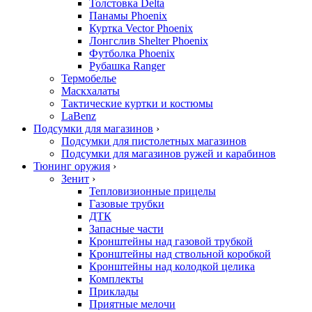
Толстовка Delta
Панамы Phoenix
Куртка Vector Phoenix
Лонгслив Shelter Phoenix
Футболка Phoenix
Рубашка Ranger
Термобелье
Маскхалаты
Тактические куртки и костюмы
LaBenz
Подсумки для магазинов
›
Подсумки для пистолетных магазинов
Подсумки для магазинов ружей и карабинов
Тюнинг оружия
›
Зенит
›
Тепловизионные прицелы
Газовые трубки
ДТК
Запасные части
Кронштейны над газовой трубкой
Кронштейны над ствольной коробкой
Кронштейны над колодкой целика
Комплекты
Приклады
Приятные мелочи