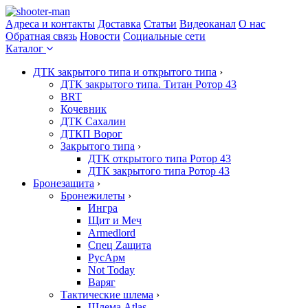
Адреса и контакты
Доставка
Статьи
Видеоканал
О нас
Обратная связь
Новости
Социальные сети
Каталог
ДТК закрытого типа и открытого типа
›
ДТК закрытого типа. Титан Ротор 43
BRT
Кочевник
ДТК Сахалин
ДТКП Ворог
Закрытого типа
›
ДТК открытого типа Ротор 43
ДТК закрытого типа Ротор 43
Бронезащита
›
Бронежилеты
›
Ингра
Щит и Меч
Armedlord
Спец Zащита
РусАрм
Not Today
Варяг
Тактические шлема
›
Шлема Atlas