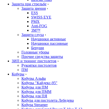
Защита при стрельбе
›
Защита зрения
›
ESS
SWISS EYE
PMX
Anti-FOG
3M™
Защита слуха
›
Наушники активные
Наушники пассивные
Беруши
Головные уборы
Прочие средства защиты
ЗИП и тюнинг пистолетов
›
Рукоятки пистолетов
ПМ
Кобуры
›
Кобуры Альфа
Кобуры "Кайдекс-95"
Кобуры для ПМ
Кобуры для ПММ
Кобуры для ПЯ
Кобура для пистолета Лебедева
Кобура Streamer