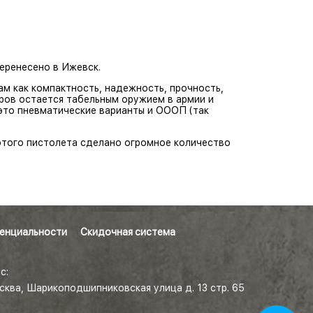
еренесено в Ижевск.
ам как компактность, надежность, прочность,
ров остается табельным оружием в армии и
это пневматические варианты и ОООП (так
 этого пистолета сделано огромное количество
енциальности
Скидочная система
с:
осква, Шарикоподшипниковская улица д. 13 стр. 65