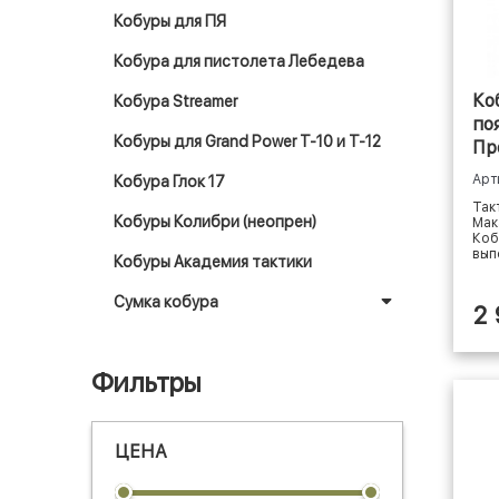
Кобуры для ПЯ
Кобура для пистолета Лебедева
Ко
Кобура Streamer
по
Кобуры для Grand Power T-10 и Т-12
Пр
Арт
Кобура Глок 17
Так
Кобуры Колибри (неопрен)
Мак
Коб
вып
Кобуры Академия тактики
Сумка кобура
2
Фильтры
ЦЕНА