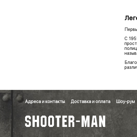
Лег
Первы
С 195
прост
полиц
назыв
Благо
разли
Адреса и контакты
Доставка и оплата
Шоу-рум