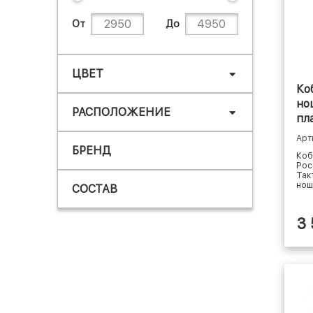
От
До
ЦВЕТ
Ко
но
РАСПОЛОЖЕНИЕ
пл
Та
Арт
БРЕНД
Коб
Рос
Так
нош
СОСТАВ
3