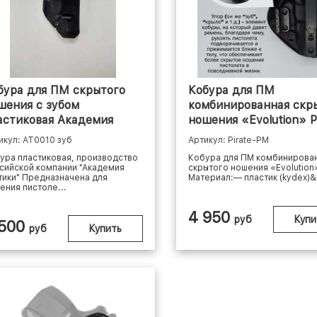
бура для ПМ скрытого
Кобура для ПМ
шения с зубом
комбинированная скр
астиковая Академия
ношения «Evolution» Pi
ктики
Custom
икул: АТ0010 зуб
Артикул: Pirate-PM
ура пластиковая, производство
Кобура для ПМ комбинирова
сийской компании "Академия
скрытого ношения «Evolution
тики" Предназначена для
Материал:— пластик (kydex)&
ения пистоле...
4 950
руб
Купи
 500
руб
Купить