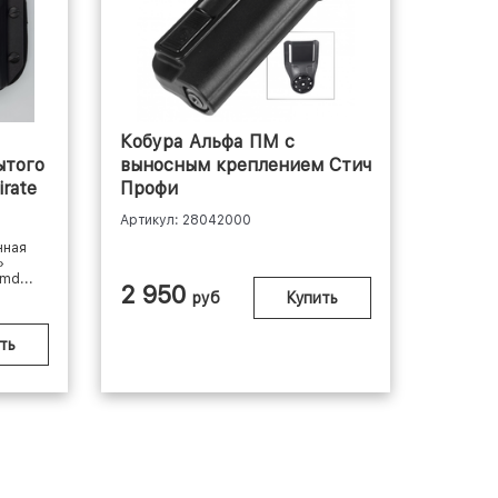
Кобура Альфа ПМ с
ытого
выносным креплением Стич
rate
Профи
Артикул: 28042000
нная
»
md...
2 950
руб
Купить
ть