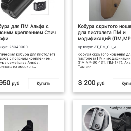
бура для ПМ Альфа с
Кобура скрытого нош
ясным креплением Стич
для пистолета ПМ и
офи
модификаций (ПМ,МР
13Т, ПМ...
икул: 28040000
Артикул: АТ_ПМ_СН_ч
тическая кобура для пистолета
Кобура скрытого ношения дл
аров с поясным креплением.
пистолета ПМ и модификаций
ура семейства Альфа,
(ПМ,МР-80-13Т, ПМ-17Т), Ак
олнена из высокоп...
Тактики
 950
3 200
руб
Купить
руб
Купи