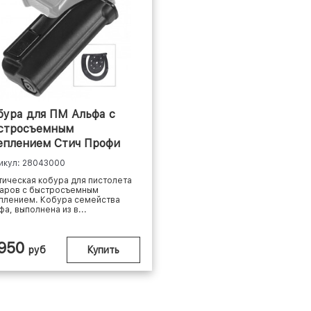
бура для ПМ Альфа с
стросъемным
еплением Стич Профи
икул: 28043000
тическая кобура для пистолета
аров с быстросъемным
плением. Кобура семейства
фа, выполнена из в...
 950
руб
Купить