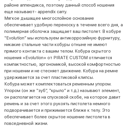
районе аппендикса, поэтому данный способ ношения
еще называют- appendix carrу.
Мягкое дышащее многослойное основание
обеспечивает удобную переноску в течение всего дня, а
полимерная оболочка защищает ваш пистолет. В кобуре
“Evolution” мы используем антикоррозийную фурнитуру,
никакие стальные части кобуры отныне не имеют
прямого контакта с вашим телом. Кобура скрытого
ношения «Evolution» от PIRATE CUSTOM отличается
компактностью, эргономикой, высокой комфортностью
при ношении и не стесняет движение. Кобура на ремне
удерживается за счет пластиковой клипсы.
Кобура может комплектоваться ременным упором.
Упором (он же “зуб”, “крыло” и т.д.) называют элемент,
он располагается на спусковой скобе, на которое давит
ремень и за счет этого рукоять пистолета немного
подворачивается и прижимается ближе к телу. Это
обеспечивает более скрытое ношение пистолета в
повседневной жизни.