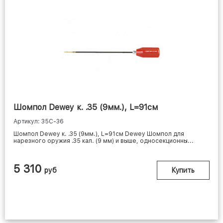
Шомпол Dewey к. .35 (9мм.), L=91см
Артикул: 35C-36
Шомпол Dewey к. .35 (9мм.), L=91см Dewey Шомпол для
нарезного оружия .35 кал. (9 мм) и выше, односекционны...
5 310
руб
Купить