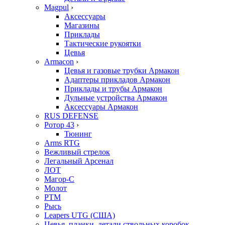
Magpul
›
Аксессуары
Магазины
Приклады
Тактические рукоятки
Цевья
Armacon
›
Цевья и газовые трубки Армакон
Адаптеры прикладов Армакон
Приклады и трубы Армакон
Дульные устройства Армакон
Аксессуары Армакон
RUS DEFENSE
Ротор 43
›
Тюнинг
Arms RTG
Вежливый стрелок
Легальный Арсенал
ЛОТ
Магор-С
Молот
РТМ
Рысь
Leapers UTG (США)
Цевья, планки, детали ствольных коробок