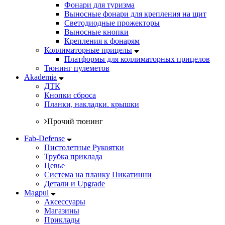
Фонари для туризма
Выносные фонари для крепления на щит
Светодиодные прожекторы
Выносные кнопки
Крепления к фонарям
Коллиматорные прицелы
Платформы для коллиматорных прицелов
Тюнинг пулеметов
Akademia
ДТК
Кнопки сброса
Планки, накладки. крышки
Прочий тюнинг
Fab-Defense
Пистолетные Рукоятки
Трубка приклада
Цевье
Система на планку Пикатинни
Детали и Upgrade
Magpul
Аксессуары
Магазины
Приклады