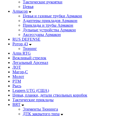
Тактические рукоятки
Цевья
Armacon
Цевья и газовые трубки Армакон
Адаптеры прикладов Армакон
Приклады и трубы Армакон
Дульные устройства Армакон
Аксессуары Армакон
RUS DEFENSE
Ротор 43
Тюнинг
Arms RTG
Вежливый стрелок
Легальный Арсенал
ЛОТ
Магор-С
Молот
РТМ
Рысь
Leapers UTG (США)
Цевья, планки, детали ствольных коробок
Тактические приклады
BRT
Элементы Тюнинга
ДТК закрытого типа