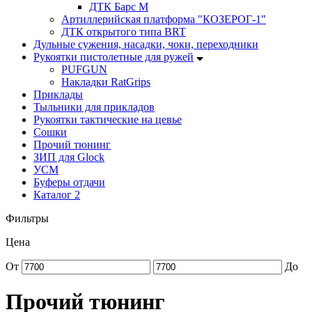
ДТК Барс М
Артиллерийская платформа "КОЗЕРОГ-1"
ДТК открытого типа BRT
Дульные сужения, насадки, чоки, переходники
Рукоятки пистолетные для ружей
PUFGUN
Накладки RatGrips
Приклады
Тыльники для прикладов
Рукоятки тактические на цевье
Сошки
Прочий тюнинг
ЗИП для Glock
УСМ
Буферы отдачи
Каталог 2
Фильтры
Цена
От
До
Прочий тюнинг