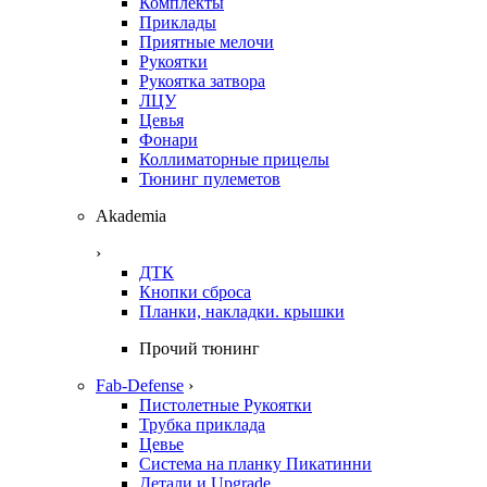
Комплекты
Приклады
Приятные мелочи
Рукоятки
Рукоятка затвора
ЛЦУ
Цевья
Фонари
Коллиматорные прицелы
Тюнинг пулеметов
Akademia
›
ДТК
Кнопки сброса
Планки, накладки. крышки
Прочий тюнинг
Fab-Defense
›
Пистолетные Рукоятки
Трубка приклада
Цевье
Система на планку Пикатинни
Детали и Upgrade