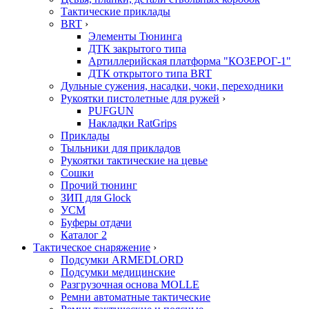
Тактические приклады
BRT
›
Элементы Тюнинга
ДТК закрытого типа
Артиллерийская платформа "КОЗЕРОГ-1"
ДТК открытого типа BRT
Дульные сужения, насадки, чоки, переходники
Рукоятки пистолетные для ружей
›
PUFGUN
Накладки RatGrips
Приклады
Тыльники для прикладов
Рукоятки тактические на цевье
Сошки
Прочий тюнинг
ЗИП для Glock
УСМ
Буферы отдачи
Каталог 2
Тактическое снаряжение
›
Подсумки ARMEDLORD
Подсумки медицинские
Разгрузочная основа MOLLE
Ремни автоматные тактические