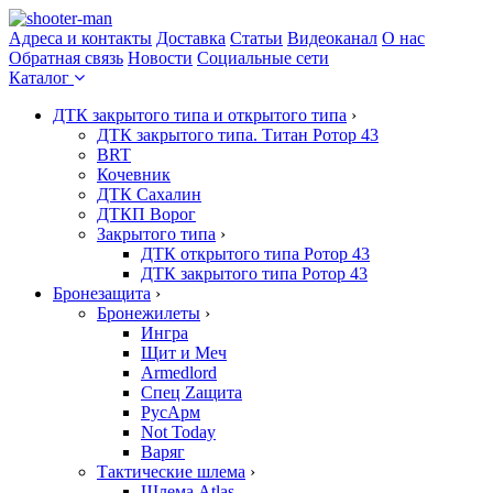
Адреса и контакты
Доставка
Статьи
Видеоканал
О нас
Обратная связь
Новости
Социальные сети
Каталог
ДТК закрытого типа и открытого типа
›
ДТК закрытого типа. Титан Ротор 43
BRT
Кочевник
ДТК Сахалин
ДТКП Ворог
Закрытого типа
›
ДТК открытого типа Ротор 43
ДТК закрытого типа Ротор 43
Бронезащита
›
Бронежилеты
›
Ингра
Щит и Меч
Armedlord
Спец Zащита
РусАрм
Not Today
Варяг
Тактические шлема
›
Шлема Atlas