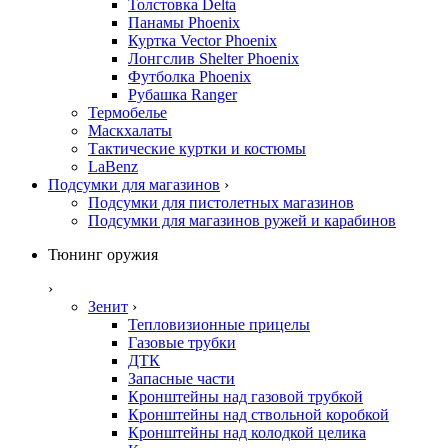
Толстовка Delta
Панамы Phoenix
Куртка Vector Phoenix
Лонгслив Shelter Phoenix
Футболка Phoenix
Рубашка Ranger
Термобелье
Маскхалаты
Тактические куртки и костюмы
LaBenz
Подсумки для магазинов
›
Подсумки для пистолетных магазинов
Подсумки для магазинов ружей и карабинов
Тюнинг оружия
›
Зенит
›
Тепловизионные прицелы
Газовые трубки
ДТК
Запасные части
Кронштейны над газовой трубкой
Кронштейны над ствольной коробкой
Кронштейны над колодкой целика