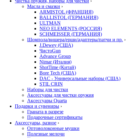
Чистка оружия, наборы для чистки
›
Масла и смазки
›
ARMISTOL (ФРАНЦИЯ)
BALLISTOL (ГЕРМАНИЯ)
ULTMAN
NEO ELEMENTS (РОССИЯ)
SCHMEISSER (ГЕРМАНИЯ)
Шомпола/вишера/ерши/адаптеры/патчи и пр.
›
J.Dewey (США)
ЧистоGun
Advance Group
Nimar (Италия)
ShotTime (Китай)
Bore Tech (США)
DAC - Универсальные наборы (США)
STIL CRIN
Наборы для чистки
Аксессуары для чистки оружия
Аксессуары Quarta
Подарки и сувениры
›
Граната в разрезе
Подарочные сертификаты
Аксессуары, разное
›
Оптоволоконные мушки
Полезные мелочи