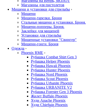
Магазины на Вепрь, МОЛОТ
Магазины для пистолетов
Мишени и установки для стрельбы
›
Мишени
Мишени-тарелки. Броня
Стальные мишени и установки. Броня.
Мишени-попперы. Броня.
Заклейки для мишеней
Установки для стрельбы
Мишенные установки "Свингер"
Мишени-гонги. Броня
Одежда
›
Phoenix RME
›
Рубашка Combat Shirt Gen 3
Рубашка Helper Phoenix
Рубашка Hawaii Phoenix
Рубашка Hunter Phoenix
Рубашка Nord Phoenix
Рубашка Scout Phoenix
Рубашка Urbanite Phoenix
Рубашка URBANITE V2
Рубашка Forester Gen 3 Phoenix
Жилет Buffalo Phoenix
Худи Apache Phoenix
Худи Chieftain Phoenix