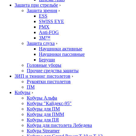
Защита при стрельбе
›
Защита зрения
›
ESS
SWISS EYE
PMX
Anti-FOG
3M™
Защита слуха
›
Наушники активные
Наушники пассивные
Беруши
Головные уборы
Прочие средства защиты
ЗИП и тюнинг пистолетов
›
Рукоятки пистолетов
ПМ
Кобуры
›
Кобуры Альфа
Кобуры "Кайдекс-95"
Кобуры для ПМ
Кобуры для ПММ
Кобуры для ПЯ
Кобура для пистолета Лебедева
Кобура Streamer