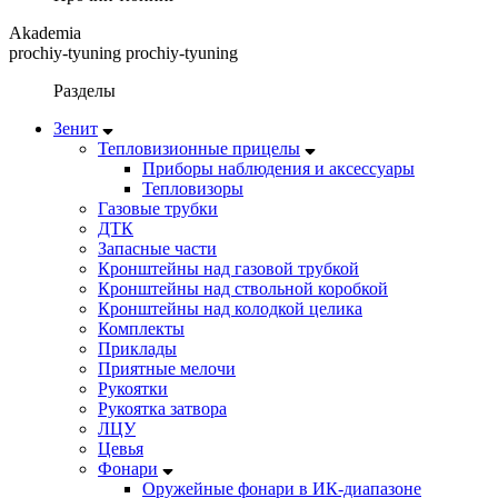
Akademia
prochiy-tyuning prochiy-tyuning
Разделы
Зенит
Тепловизионные прицелы
Приборы наблюдения и аксессуары
Тепловизоры
Газовые трубки
ДТК
Запасные части
Кронштейны над газовой трубкой
Кронштейны над ствольной коробкой
Кронштейны над колодкой целика
Комплекты
Приклады
Приятные мелочи
Рукоятки
Рукоятка затвора
ЛЦУ
Цевья
Фонари
Оружейные фонари в ИК-диапазоне