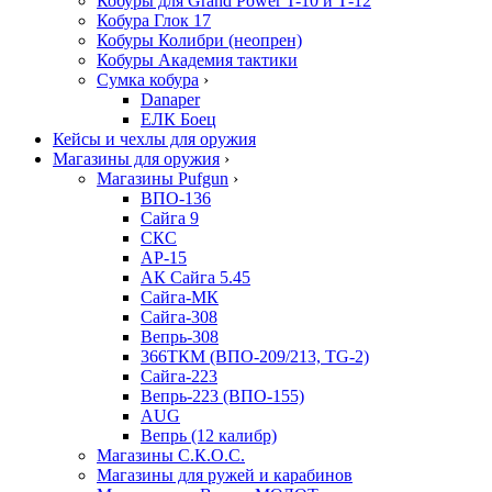
Кобуры для Grand Power T-10 и Т-12
Кобура Глок 17
Кобуры Колибри (неопрен)
Кобуры Академия тактики
Сумка кобура
›
Danaper
ЕЛК Боец
Кейсы и чехлы для оружия
Магазины для оружия
›
Магазины Pufgun
›
ВПО-136
Сайга 9
СКС
АР-15
АК Сайга 5.45
Сайга-МК
Сайга-308
Вепрь-308
366ТКМ (ВПО-209/213, TG-2)
Сайга-223
Вепрь-223 (ВПО-155)
AUG
Вепрь (12 калибр)
Магазины С.К.О.С.
Магазины для ружей и карабинов