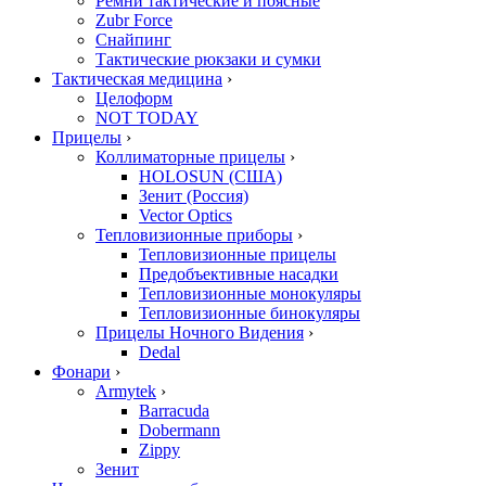
Ремни тактические и поясные
Zubr Force
Снайпинг
Тактические рюкзаки и сумки
Тактическая медицина
›
Целоформ
NOT TODAY
Прицелы
›
Коллиматорные прицелы
›
HOLOSUN (США)
Зенит (Россия)
Vector Optics
Тепловизионные приборы
›
Тепловизионные прицелы
Предобъективные насадки
Тепловизионные монокуляры
Тепловизионные бинокуляры
Прицелы Ночного Видения
›
Dedal
Фонари
›
Armytek
›
Barracuda
Dobermann
Zippy
Зенит