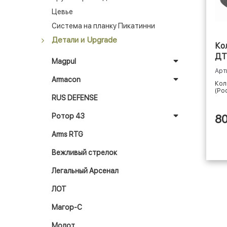
Цевье
Система на планку Пикатинни
Детали и Upgrade
Ко
ДТ
Magpul
Арт
Armacon
Кол
(Ро
RUS DEFENSE
Ротор 43
8
Arms RTG
Вежливый стрелок
Легальный Арсенал
ЛОТ
Магор-С
Молот