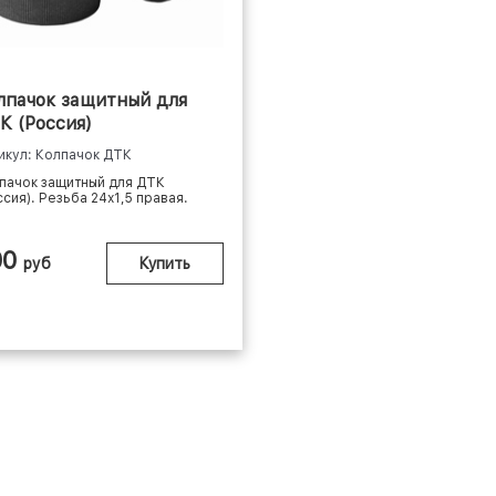
лпачок защитный для
К (Россия)
икул: Колпачок ДТК
пачок защитный для ДТК
ссия). Резьба 24х1,5 правая.
00
руб
Купить