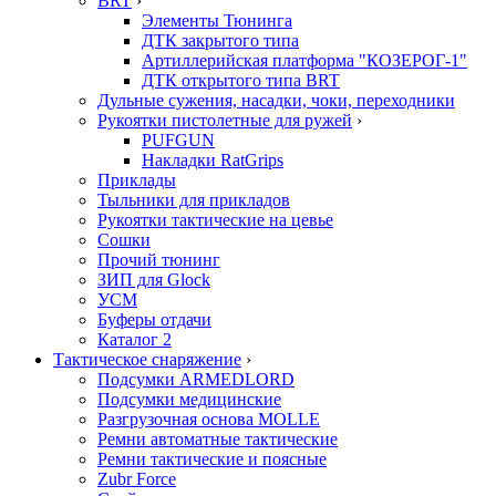
BRT
›
Элементы Тюнинга
ДТК закрытого типа
Артиллерийская платформа "КОЗЕРОГ-1"
ДТК открытого типа BRT
Дульные сужения, насадки, чоки, переходники
Рукоятки пистолетные для ружей
›
PUFGUN
Накладки RatGrips
Приклады
Тыльники для прикладов
Рукоятки тактические на цевье
Сошки
Прочий тюнинг
ЗИП для Glock
УСМ
Буферы отдачи
Каталог 2
Тактическое снаряжение
›
Подсумки ARMEDLORD
Подсумки медицинские
Разгрузочная основа MOLLE
Ремни автоматные тактические
Ремни тактические и поясные
Zubr Force