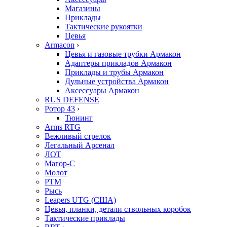
Магазины
Приклады
Тактические рукоятки
Цевья
Armacon
›
Цевья и газовые трубки Армакон
Адаптеры прикладов Армакон
Приклады и трубы Армакон
Дульные устройства Армакон
Аксессуары Армакон
RUS DEFENSE
Ротор 43
›
Тюнинг
Arms RTG
Вежливый стрелок
Легальный Арсенал
ЛОТ
Магор-С
Молот
РТМ
Рысь
Leapers UTG (США)
Цевья, планки, детали ствольных коробок
Тактические приклады