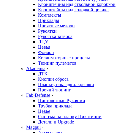
Кронштейны над ствольной коробкой
Кронштейны над колодкой целика
Комплекты
Приклады
Приятные мелочи
Рукоятки
Рукоятка затвора
ЛЦУ
Цевья
Фонари
Коллиматорные прицелы
Тюнинг пулеметов
Akademia
›
ДТК
Кнопки сброса
Планки, накладки. крышки
Прочий тюнинг
Fab-Defense
›
Пистолетные Рукоятки
Трубка приклада
Цевье
Система на планку Пикатинни
Детали и Upgrade
Magpul
›
Аксессуары