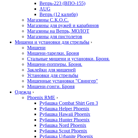
Вепрь-223 (ВПО-155)
AUG
Вепрь (12 калибр)
Магазины С.К.О.С.
Магазины для ружей и карабинов
Магазины на Вепрь, МОЛОТ
Магазины для пистолетов
Мишени и установки для стрельбы
›
Мишени
Мишени-тарелки. Броня
Стальные мишени и установки. Броня.
Мишени-попперы. Броня.
Заклейки для мишеней
Установки для стрельбы
Мишенные установки "Свингер"
Мишени-гонги. Броня
Одежда
›
Phoenix RME
›
Рубашка Combat Shirt Gen 3
Рубашка Helper Phoenix
Рубашка Hawaii Phoenix
Рубашка Hunter Phoenix
Рубашка Nord Phoenix
Рубашка Scout Phoenix
Рубашка Urbanite Phoenix