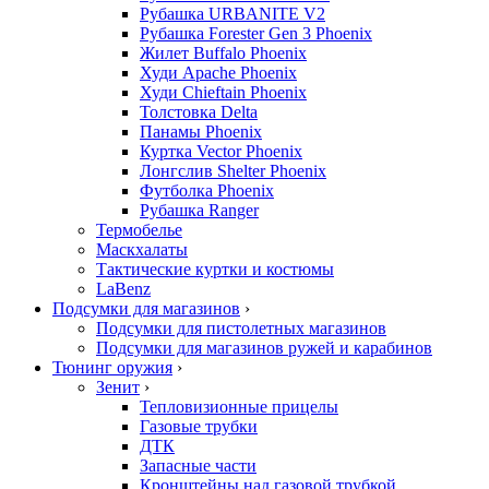
Рубашка URBANITE V2
Рубашка Forester Gen 3 Phoenix
Жилет Buffalo Phoenix
Худи Apache Phoenix
Худи Chieftain Phoenix
Толстовка Delta
Панамы Phoenix
Куртка Vector Phoenix
Лонгслив Shelter Phoenix
Футболка Phoenix
Рубашка Ranger
Термобелье
Маскхалаты
Тактические куртки и костюмы
LaBenz
Подсумки для магазинов
›
Подсумки для пистолетных магазинов
Подсумки для магазинов ружей и карабинов
Тюнинг оружия
›
Зенит
›
Тепловизионные прицелы
Газовые трубки
ДТК
Запасные части
Кронштейны над газовой трубкой