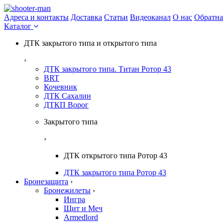
Адреса и контакты
Доставка
Статьи
Видеоканал
О нас
Обратна
Каталог
ДТК закрытого типа и открытого типа
›
ДТК закрытого типа. Титан Ротор 43
BRT
Кочевник
ДТК Сахалин
ДТКП Ворог
Закрытого типа
›
ДТК открытого типа Ротор 43
ДТК закрытого типа Ротор 43
Бронезащита
›
Бронежилеты
›
Ингра
Щит и Меч
Armedlord