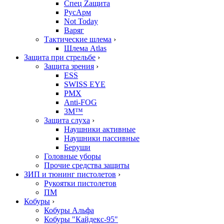
Спец Zащита
РусАрм
Not Today
Варяг
Тактические шлема
›
Шлема Atlas
Защита при стрельбе
›
Защита зрения
›
ESS
SWISS EYE
PMX
Anti-FOG
3M™
Защита слуха
›
Наушники активные
Наушники пассивные
Беруши
Головные уборы
Прочие средства защиты
ЗИП и тюнинг пистолетов
›
Рукоятки пистолетов
ПМ
Кобуры
›
Кобуры Альфа
Кобуры "Кайдекс-95"