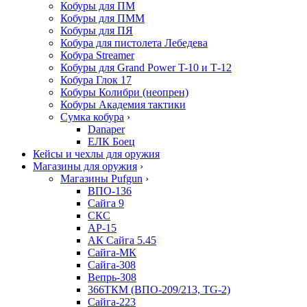
Кобуры для ПМ
Кобуры для ПММ
Кобуры для ПЯ
Кобура для пистолета Лебедева
Кобура Streamer
Кобуры для Grand Power T-10 и Т-12
Кобура Глок 17
Кобуры Колибри (неопрен)
Кобуры Академия тактики
Сумка кобура
›
Danaper
ЕЛК Боец
Кейсы и чехлы для оружия
Магазины для оружия
›
Магазины Pufgun
›
ВПО-136
Сайга 9
СКС
АР-15
АК Сайга 5.45
Сайга-МК
Сайга-308
Вепрь-308
366ТКМ (ВПО-209/213, TG-2)
Сайга-223