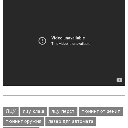
ЛЦУ
лцу клещ
лцу перст
тюнинг от зенит
тюнинг оружия
лазер для автомата