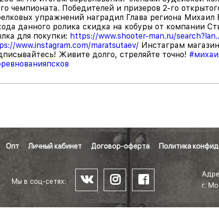
ого чемпионата. Победителей и призеров 2-го открыто
релковых упражнений наградил Глава региона Михаил В
хода данного ролика скидка на кобуры от компании Ст
ылка для покупки:
https://www.shooter-man.ru/search?lan..
ps://www.instagram.com/maratsutaev/
Инстаграм магазин
дписывайтесь! Живите долго, стреляйте точно!
#михаи
оревнованияпсков
Опт
Личный кабинет
Договор-оферта
Политика конфид
Адре
Мы в соц-сетях:
г. М