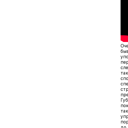
Оч
быв
уп
пер
сл
та
сп
сп
ст
пр
Гу
по
та
уп
по
до