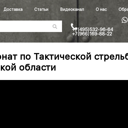
Доставка
Статьи
Видеоканал
О нас
Обра
+7(495)532-96-64
+7(966)169-88-22
нат по Тактической стрель
кой области