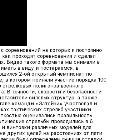
 с соревнований на которых я постоянно
, как проходят соревнования и сделал
ях. Видео такого формата мы снимали в
 иметь в виду и постараемся, в
ршился 2-ой открытый чемпионат по
е, в котором приняли участие порядка 100
з стрелковых полигонов военного
а. В точности, скорости и безопасности
ставители силовых структур, а также
таве команды «Затойчи» участвовал и
ках тактических стрельб участники
меткостью оценивались правильность
ктические стрельбы проводились в 6
 и винтовки различных моделей для
же других целей на расстояниях от пяти
ллегии были определены лучшие стрелки