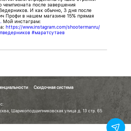
го чемпионата после завершения
едерников. И как обычно, 3 дня после
ич Профи в нашем магазине 15% прямая
.
Мой инстаграм:
а:
https://www.instagram.com/shootermanru/
лведерников
#маратсутаев
енциальности
Скидочная система
с:
осква, Шарикоподшипниковская улица д. 13 стр. 65