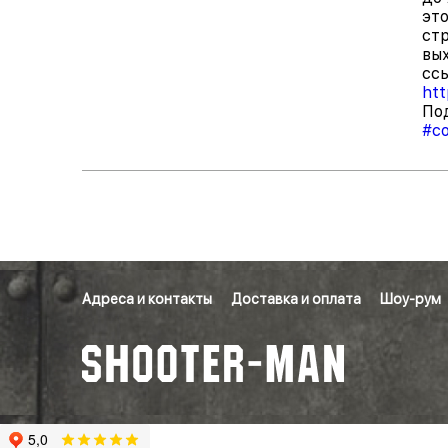
эт
ст
вы
сс
htt
По
#с
Адреса и контакты
Доставка и оплата
Шоу-рум