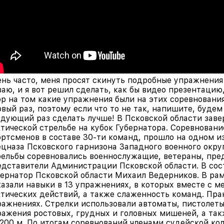
ень часто, меня просят скинуть подробные упражнения
аю, и я вот решил сделать, как бы видео презентацию
ор на том какие упражнения были на этих соревновани
вый раз, поэтому если что то не так, напишите, будем
едующий раз сделать лучше! В Псковской области заве
ктической стрельбе на кубок Губернатора. Соревновани
ортсменов в составе 30-ти команд, прошло на одном и
ецназа Псковского гарнизона Западного военного округ
рельбы соревновались военнослужащие, ветераны, пред
едставители Администрации Псковской области. В сос
бернатор Псковской области Михаил Ведерников. В рам
казали навыки в 13 упражнениях, в которых вместе с 
ктических действий, а также слаженность команд. Пра
ражнениях. Стрелки использовали автоматы, пистолеты
ражения ростовых, грудных и головных мишеней, а так
 200 м. По итогам соревнований членами судейской ко