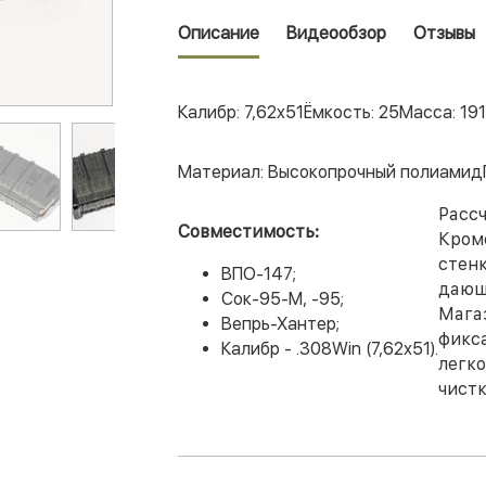
Описание
Видеообзор
Отзывы
Калибр: 7,62x51
Ёмкость: 25
Масса: 191 
Материал: Высокопрочный полиамид
Рассч
Совместимость:
Кром
стен
ВПО-147;
дающ
Сок-95-М, -95;
Магаз
Вепрь-Хантер;
фикс
Калибр - .308Win (7,62х51).
легко
чист