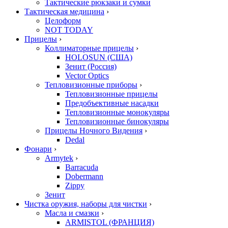
Тактические рюкзаки и сумки
Тактическая медицина
›
Целоформ
NOT TODAY
Прицелы
›
Коллиматорные прицелы
›
HOLOSUN (США)
Зенит (Россия)
Vector Optics
Тепловизионные приборы
›
Тепловизионные прицелы
Предобъективные насадки
Тепловизионные монокуляры
Тепловизионные бинокуляры
Прицелы Ночного Видения
›
Dedal
Фонари
›
Armytek
›
Barracuda
Dobermann
Zippy
Зенит
Чистка оружия, наборы для чистки
›
Масла и смазки
›
ARMISTOL (ФРАНЦИЯ)