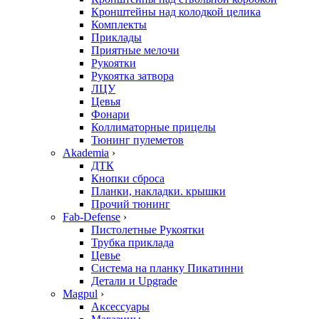
Кронштейны над колодкой целика
Комплекты
Приклады
Приятные мелочи
Рукоятки
Рукоятка затвора
ЛЦУ
Цевья
Фонари
Коллиматорные прицелы
Тюнинг пулеметов
Akademia
›
ДТК
Кнопки сброса
Планки, накладки. крышки
Прочий тюнинг
Fab-Defense
›
Пистолетные Рукоятки
Трубка приклада
Цевье
Система на планку Пикатинни
Детали и Upgrade
Magpul
›
Аксессуары