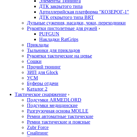
Элементы Тюнинга
ДТК закрытого типа
Артиллерийская платформа "КОЗЕРОГ-1"
ДТК открытого типа BRT
Дульные сужения, насадки, чоки, переходники
Рукоятки пистолетные для ружей
›
PUFGUN
Накладки RatGrips
Приклады
Тыльники для прикладов
Рукоятки тактические на цевье
Сошки
Прочий тюнинг
ЗИП для Glock
УСМ
Буферы отдачи
Каталог 2
Тактическое снаряжение
›
Подсумки ARMEDLORD
Подсумки медицинские
Разгрузочная основа MOLLE
Ремни автоматные тактические
Ремни тактические и поясные
Zubr Force
Снайпинг