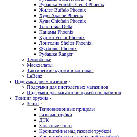
Рубашка Forester Gen 3 Phoenix
Жилет Buffalo Phoenix
Худи Apache Phoenix
Худи Chieftain Phoenix
Толстовка Delta
Панамы Phoenix
Куртка Vector Phoenix
Лонгслив Shelter Phoenix
Футболка Phoenix
Рубашка Ranger
Термобелье
Маскхалаты
Тактические куртки и костюмы
LaBenz
Подсумки для магазинов
›
Подсумки для пистолетных магазинов
Подсумки для магазинов ружей и карабинов
Тюнинг оружия
›
Зенит
›
Тепловизионные прицелы
Газовые трубки
ДТК
Запасные части
Кронштейны над газовой трубкой
Кронштейны над ствольной коробкой