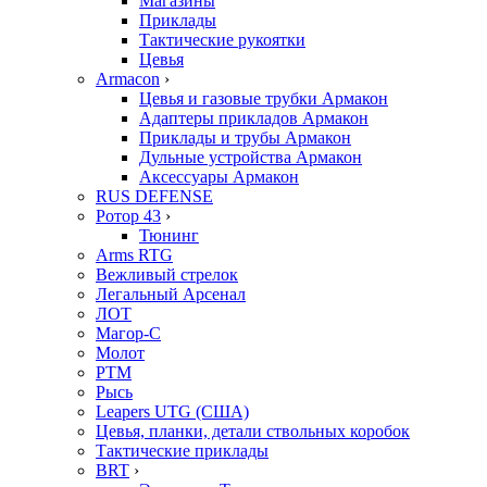
Магазины
Приклады
Тактические рукоятки
Цевья
Armacon
›
Цевья и газовые трубки Армакон
Адаптеры прикладов Армакон
Приклады и трубы Армакон
Дульные устройства Армакон
Аксессуары Армакон
RUS DEFENSE
Ротор 43
›
Тюнинг
Arms RTG
Вежливый стрелок
Легальный Арсенал
ЛОТ
Магор-С
Молот
РТМ
Рысь
Leapers UTG (США)
Цевья, планки, детали ствольных коробок
Тактические приклады
BRT
›