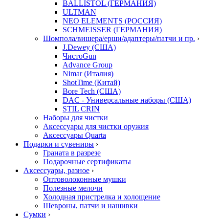
BALLISTOL (ГЕРМАНИЯ)
ULTMAN
NEO ELEMENTS (РОССИЯ)
SCHMEISSER (ГЕРМАНИЯ)
Шомпола/вишера/ерши/адаптеры/патчи и пр.
›
J.Dewey (США)
ЧистоGun
Advance Group
Nimar (Италия)
ShotTime (Китай)
Bore Tech (США)
DAC - Универсальные наборы (США)
STIL CRIN
Наборы для чистки
Аксессуары для чистки оружия
Аксессуары Quarta
Подарки и сувениры
›
Граната в разрезе
Подарочные сертификаты
Аксессуары, разное
›
Оптоволоконные мушки
Полезные мелочи
Холодная пристрелка и холощение
Шевроны, патчи и нашивки
Сумки
›