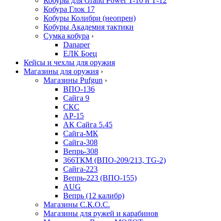
Кобуры для Grand Power T-10 и Т-12
Кобура Глок 17
Кобуры Колибри (неопрен)
Кобуры Академия тактики
Сумка кобура
›
Danaper
ЕЛК Боец
Кейсы и чехлы для оружия
Магазины для оружия
›
Магазины Pufgun
›
ВПО-136
Сайга 9
СКС
АР-15
АК Сайга 5.45
Сайга-МК
Сайга-308
Вепрь-308
366ТКМ (ВПО-209/213, TG-2)
Сайга-223
Вепрь-223 (ВПО-155)
AUG
Вепрь (12 калибр)
Магазины С.К.О.С.
Магазины для ружей и карабинов