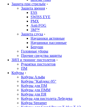
Защита при стрельбе
›
Защита зрения
›
ESS
SWISS EYE
PMX
Anti-FOG
3M™
Защита слуха
›
Наушники активные
Наушники пассивные
Беруши
Головные уборы
Прочие средства защиты
ЗИП и тюнинг пистолетов
›
Рукоятки пистолетов
ПМ
Кобуры
›
Кобуры Альфа
Кобуры "Кайдекс-95"
Кобуры для ПМ
Кобуры для ПММ
Кобуры для ПЯ
Кобура для пистолета Лебедева
Кобура Streamer