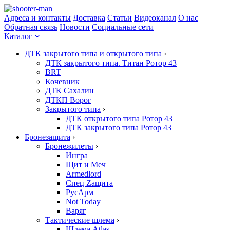
Адреса и контакты
Доставка
Статьи
Видеоканал
О нас
Обратная связь
Новости
Социальные сети
Каталог
ДТК закрытого типа и открытого типа
›
ДТК закрытого типа. Титан Ротор 43
BRT
Кочевник
ДТК Сахалин
ДТКП Ворог
Закрытого типа
›
ДТК открытого типа Ротор 43
ДТК закрытого типа Ротор 43
Бронезащита
›
Бронежилеты
›
Ингра
Щит и Меч
Armedlord
Спец Zащита
РусАрм
Not Today
Варяг
Тактические шлема
›
Шлема Atlas