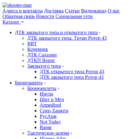
Адреса и контакты
Доставка
Статьи
Видеоканал
О нас
Обратная связь
Новости
Социальные сети
Каталог
ДТК закрытого типа и открытого типа
›
ДТК закрытого типа. Титан Ротор 43
BRT
Кочевник
ДТК Сахалин
ДТКП Ворог
Закрытого типа
›
ДТК открытого типа Ротор 43
ДТК закрытого типа Ротор 43
Бронезащита
›
Бронежилеты
›
Ингра
Щит и Меч
Armedlord
Спец Zащита
РусАрм
Not Today
Варяг
Тактические шлема
›
Шлема Atlas