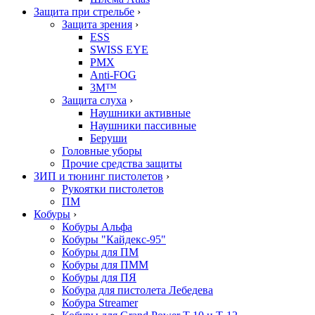
Защита при стрельбе
›
Защита зрения
›
ESS
SWISS EYE
PMX
Anti-FOG
3M™
Защита слуха
›
Наушники активные
Наушники пассивные
Беруши
Головные уборы
Прочие средства защиты
ЗИП и тюнинг пистолетов
›
Рукоятки пистолетов
ПМ
Кобуры
›
Кобуры Альфа
Кобуры "Кайдекс-95"
Кобуры для ПМ
Кобуры для ПММ
Кобуры для ПЯ
Кобура для пистолета Лебедева
Кобура Streamer