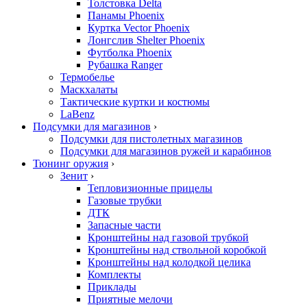
Толстовка Delta
Панамы Phoenix
Куртка Vector Phoenix
Лонгслив Shelter Phoenix
Футболка Phoenix
Рубашка Ranger
Термобелье
Маскхалаты
Тактические куртки и костюмы
LaBenz
Подсумки для магазинов
›
Подсумки для пистолетных магазинов
Подсумки для магазинов ружей и карабинов
Тюнинг оружия
›
Зенит
›
Тепловизионные прицелы
Газовые трубки
ДТК
Запасные части
Кронштейны над газовой трубкой
Кронштейны над ствольной коробкой
Кронштейны над колодкой целика
Комплекты
Приклады
Приятные мелочи