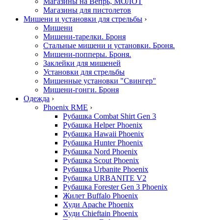
Магазины на Вепрь, МОЛОТ
Магазины для пистолетов
Мишени и установки для стрельбы
›
Мишени
Мишени-тарелки. Броня
Стальные мишени и установки. Броня.
Мишени-попперы. Броня.
Заклейки для мишеней
Установки для стрельбы
Мишенные установки "Свингер"
Мишени-гонги. Броня
Одежда
›
Phoenix RME
›
Рубашка Combat Shirt Gen 3
Рубашка Helper Phoenix
Рубашка Hawaii Phoenix
Рубашка Hunter Phoenix
Рубашка Nord Phoenix
Рубашка Scout Phoenix
Рубашка Urbanite Phoenix
Рубашка URBANITE V2
Рубашка Forester Gen 3 Phoenix
Жилет Buffalo Phoenix
Худи Apache Phoenix
Худи Chieftain Phoenix