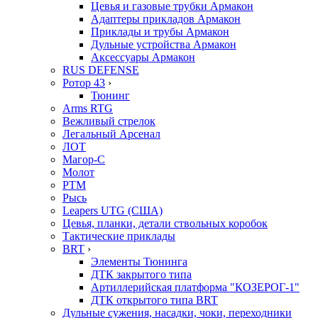
Цевья и газовые трубки Армакон
Адаптеры прикладов Армакон
Приклады и трубы Армакон
Дульные устройства Армакон
Аксессуары Армакон
RUS DEFENSE
Ротор 43
›
Тюнинг
Arms RTG
Вежливый стрелок
Легальный Арсенал
ЛОТ
Магор-С
Молот
РТМ
Рысь
Leapers UTG (США)
Цевья, планки, детали ствольных коробок
Тактические приклады
BRT
›
Элементы Тюнинга
ДТК закрытого типа
Артиллерийская платформа "КОЗЕРОГ-1"
ДТК открытого типа BRT
Дульные сужения, насадки, чоки, переходники