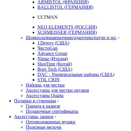
ARMISTOL (ФРАНЦИЯ)
BALLISTOL (ГЕРМАНИЯ)
ULTMAN
NEO ELEMENTS (РОССИЯ)
SCHMEISSER (ГЕРМАНИЯ)
Шомпола/вишера/ерши/адаптеры/патчи и пр.
›
J.Dewey (США)
ЧистоGun
Advance Group
Nimar (Италия)
ShotTime (Китай)
Bore Tech (США)
DAC - Универсальные наборы (США)
STIL CRIN
Наборы для чистки
Аксессуары для чистки оружия
Аксессуары Quarta
Подарки и сувениры
›
Граната в разрезе
Подарочные сертификаты
Аксессуары, разное
›
Оптоволоконные мушки
Полезные мелочи