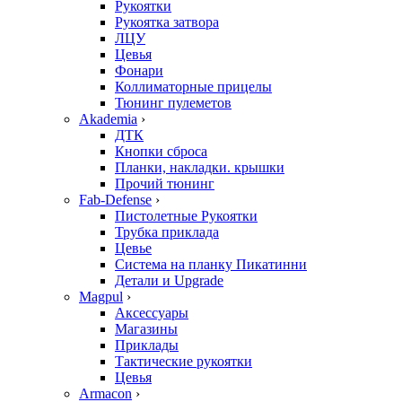
Рукоятки
Рукоятка затвора
ЛЦУ
Цевья
Фонари
Коллиматорные прицелы
Тюнинг пулеметов
Akademia
›
ДТК
Кнопки сброса
Планки, накладки. крышки
Прочий тюнинг
Fab-Defense
›
Пистолетные Рукоятки
Трубка приклада
Цевье
Система на планку Пикатинни
Детали и Upgrade
Magpul
›
Аксессуары
Магазины
Приклады
Тактические рукоятки
Цевья
Armacon
›