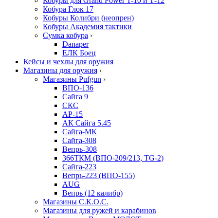
Кобуры для Grand Power T-10 и Т-12
Кобура Глок 17
Кобуры Колибри (неопрен)
Кобуры Академия тактики
Сумка кобура
›
Danaper
ЕЛК Боец
Кейсы и чехлы для оружия
Магазины для оружия
›
Магазины Pufgun
›
ВПО-136
Сайга 9
СКС
АР-15
АК Сайга 5.45
Сайга-МК
Сайга-308
Вепрь-308
366ТКМ (ВПО-209/213, TG-2)
Сайга-223
Вепрь-223 (ВПО-155)
AUG
Вепрь (12 калибр)
Магазины С.К.О.С.
Магазины для ружей и карабинов