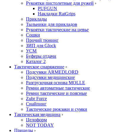
Рукоятки пистолетные для ружей
›
PUFGUN
Накладки RatGrips
Приклады
Тыльники для прикладов
Рукоятки тактические на цевье
Сошки
Прочий тюнинг
ЗИП для Glock
УСМ
Буферы отдачи
Каталог 2
Тактическое снаряжение
›
Подсумки ARMEDLORD
Подсумки медицинские
Разгрузочная основа MOLLE
Ремни автоматные тактические
Ремни тактические и поясные
Zubr Force
Снайпинг
Тактические рюкзаки и сумки
Тактическая медицина
›
Целоформ
NOT TODAY
Прицелы
›