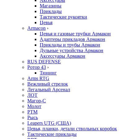
Аксессуары
Магазины
Приклады
Тактические рукоятки
Цевья
Armacon
›
Цевья и газовые трубки Армакон
Адаптеры прикладов Армакон
Приклады и трубы Армакон
Дульные устройства Армакон
Аксессуары Армакон
RUS DEFENSE
Ротор 43
›
Тюнинг
Arms RTG
Вежливый стрелок
Легальный Арсенал
ЛОТ
Магор-С
Молот
РТМ
Рысь
Leapers UTG (США)
Цевья, планки, детали ствольных коробок
Тактические приклады