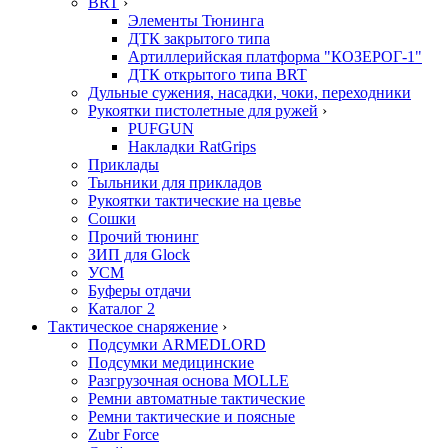
BRT
›
Элементы Тюнинга
ДТК закрытого типа
Артиллерийская платформа "КОЗЕРОГ-1"
ДТК открытого типа BRT
Дульные сужения, насадки, чоки, переходники
Рукоятки пистолетные для ружей
›
PUFGUN
Накладки RatGrips
Приклады
Тыльники для прикладов
Рукоятки тактические на цевье
Сошки
Прочий тюнинг
ЗИП для Glock
УСМ
Буферы отдачи
Каталог 2
Тактическое снаряжение
›
Подсумки ARMEDLORD
Подсумки медицинские
Разгрузочная основа MOLLE
Ремни автоматные тактические
Ремни тактические и поясные
Zubr Force