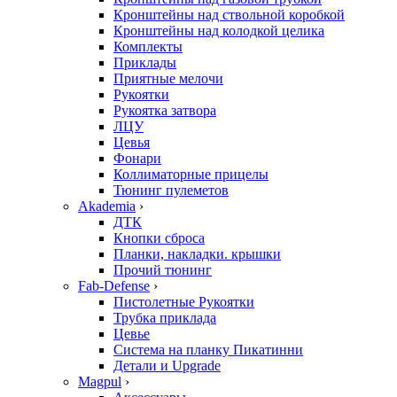
Кронштейны над ствольной коробкой
Кронштейны над колодкой целика
Комплекты
Приклады
Приятные мелочи
Рукоятки
Рукоятка затвора
ЛЦУ
Цевья
Фонари
Коллиматорные прицелы
Тюнинг пулеметов
Akademia
›
ДТК
Кнопки сброса
Планки, накладки. крышки
Прочий тюнинг
Fab-Defense
›
Пистолетные Рукоятки
Трубка приклада
Цевье
Система на планку Пикатинни
Детали и Upgrade
Magpul
›