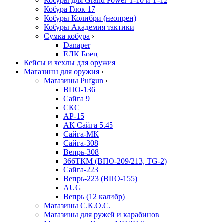
Кобуры для Grand Power T-10 и Т-12
Кобура Глок 17
Кобуры Колибри (неопрен)
Кобуры Академия тактики
Сумка кобура
›
Danaper
ЕЛК Боец
Кейсы и чехлы для оружия
Магазины для оружия
›
Магазины Pufgun
›
ВПО-136
Сайга 9
СКС
АР-15
АК Сайга 5.45
Сайга-МК
Сайга-308
Вепрь-308
366ТКМ (ВПО-209/213, TG-2)
Сайга-223
Вепрь-223 (ВПО-155)
AUG
Вепрь (12 калибр)
Магазины С.К.О.С.
Магазины для ружей и карабинов