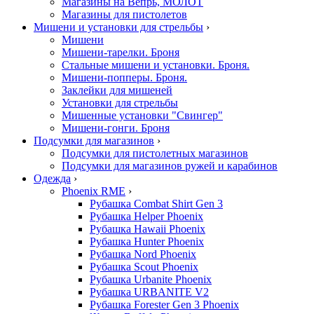
Магазины на Вепрь, МОЛОТ
Магазины для пистолетов
Мишени и установки для стрельбы
›
Мишени
Мишени-тарелки. Броня
Стальные мишени и установки. Броня.
Мишени-попперы. Броня.
Заклейки для мишеней
Установки для стрельбы
Мишенные установки "Свингер"
Мишени-гонги. Броня
Подсумки для магазинов
›
Подсумки для пистолетных магазинов
Подсумки для магазинов ружей и карабинов
Одежда
›
Phoenix RME
›
Рубашка Combat Shirt Gen 3
Рубашка Helper Phoenix
Рубашка Hawaii Phoenix
Рубашка Hunter Phoenix
Рубашка Nord Phoenix
Рубашка Scout Phoenix
Рубашка Urbanite Phoenix
Рубашка URBANITE V2
Рубашка Forester Gen 3 Phoenix