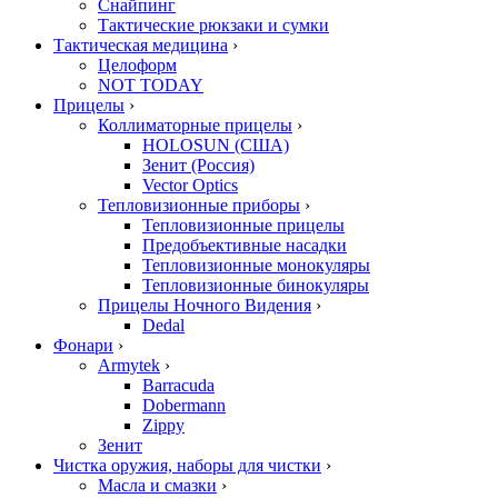
Снайпинг
Тактические рюкзаки и сумки
Тактическая медицина
›
Целоформ
NOT TODAY
Прицелы
›
Коллиматорные прицелы
›
HOLOSUN (США)
Зенит (Россия)
Vector Optics
Тепловизионные приборы
›
Тепловизионные прицелы
Предобъективные насадки
Тепловизионные монокуляры
Тепловизионные бинокуляры
Прицелы Ночного Видения
›
Dedal
Фонари
›
Armytek
›
Barracuda
Dobermann
Zippy
Зенит
Чистка оружия, наборы для чистки
›
Масла и смазки
›