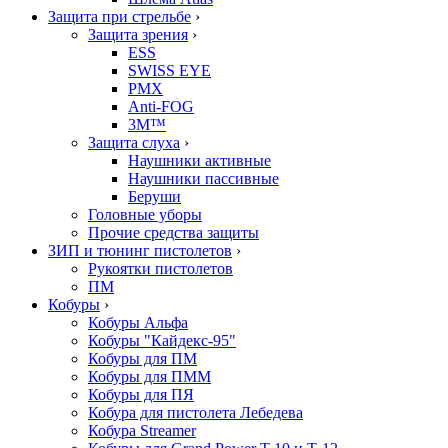
Защита при стрельбе
›
Защита зрения
›
ESS
SWISS EYE
PMX
Anti-FOG
3M™
Защита слуха
›
Наушники активные
Наушники пассивные
Беруши
Головные уборы
Прочие средства защиты
ЗИП и тюнинг пистолетов
›
Рукоятки пистолетов
ПМ
Кобуры
›
Кобуры Альфа
Кобуры "Кайдекс-95"
Кобуры для ПМ
Кобуры для ПММ
Кобуры для ПЯ
Кобура для пистолета Лебедева
Кобура Streamer