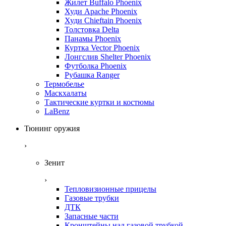
Жилет Buffalo Phoenix
Худи Apache Phoenix
Худи Chieftain Phoenix
Толстовка Delta
Панамы Phoenix
Куртка Vector Phoenix
Лонгслив Shelter Phoenix
Футболка Phoenix
Рубашка Ranger
Термобелье
Маскхалаты
Тактические куртки и костюмы
LaBenz
Тюнинг оружия
›
Зенит
›
Тепловизионные прицелы
Газовые трубки
ДТК
Запасные части
Кронштейны над газовой трубкой