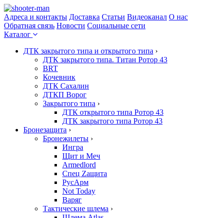
Адреса и контакты
Доставка
Статьи
Видеоканал
О нас
Обратная связь
Новости
Социальные сети
Каталог
ДТК закрытого типа и открытого типа
›
ДТК закрытого типа. Титан Ротор 43
BRT
Кочевник
ДТК Сахалин
ДТКП Ворог
Закрытого типа
›
ДТК открытого типа Ротор 43
ДТК закрытого типа Ротор 43
Бронезащита
›
Бронежилеты
›
Ингра
Щит и Меч
Armedlord
Спец Zащита
РусАрм
Not Today
Варяг
Тактические шлема
›
Шлема Atlas