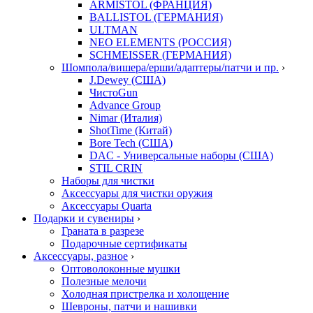
ARMISTOL (ФРАНЦИЯ)
BALLISTOL (ГЕРМАНИЯ)
ULTMAN
NEO ELEMENTS (РОССИЯ)
SCHMEISSER (ГЕРМАНИЯ)
Шомпола/вишера/ерши/адаптеры/патчи и пр.
›
J.Dewey (США)
ЧистоGun
Advance Group
Nimar (Италия)
ShotTime (Китай)
Bore Tech (США)
DAC - Универсальные наборы (США)
STIL CRIN
Наборы для чистки
Аксессуары для чистки оружия
Аксессуары Quarta
Подарки и сувениры
›
Граната в разрезе
Подарочные сертификаты
Аксессуары, разное
›
Оптоволоконные мушки
Полезные мелочи
Холодная пристрелка и холощение
Шевроны, патчи и нашивки