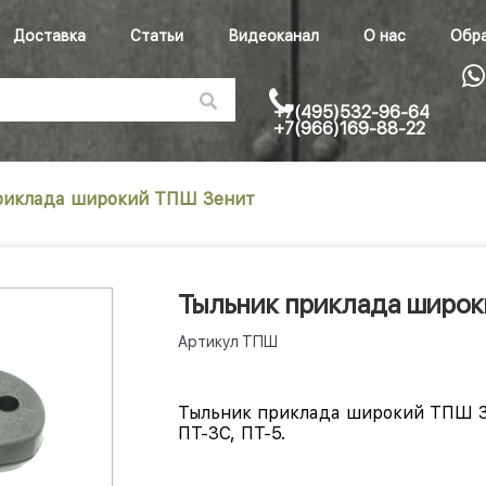
Доставка
Статьи
Видеоканал
О нас
Обра
+7(495)532-96-64
+7(966)169-88-22
риклада широкий ТПШ Зенит
Тыльник приклада широ
Артикул
ТПШ
Тыльник приклада широкий ТПШ Зе
ПТ-3С, ПТ-5.