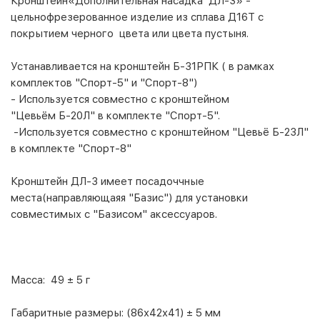
Кронштейн«Дополнительная насадка ДЛ-3» -
цельнофрезерованное изделие из сплава Д16Т с
покрытием черного цвета или цвета пустыня.
Устанавливается на кронштейн
Б-31РПК
( в рамках
комплектов "
Спорт-5
" и "
Спорт-8
")
- Используется совместно с кронштейном
"Цевьём Б-20Л" в комплекте "Спорт-5".
-Используется совместно с кронштейном "Цевьё
Б-23Л
"
в комплекте "
Спорт-8
"
Кронштейн ДЛ-3 имеет посадоччные
места(направляющаяя "Базис") для установки
совместимых с "Базисом" аксессуаров.
Масса:
49 ± 5 г
Габаритные размеры:
(86х42х41) ± 5 мм