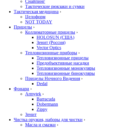
Снайпинг
Тактические рюкзаки и сумки
Тактическая медицина
›
Целоформ
NOT TODAY
Прицелы
›
Коллиматорные прицелы
›
HOLOSUN (США)
Зенит (Россия)
Vector Optics
Тепловизионные приборы
›
Тепловизионные прицелы
Предобъективные насадки
Тепловизионные монокуляры
Тепловизионные бинокуляры
Прицелы Ночного Видения
›
Dedal
Фонари
›
Armytek
›
Barracuda
Dobermann
Zippy
Зенит
Чистка оружия, наборы для чистки
›
Масла и смазки
›