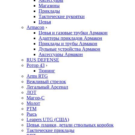
Аксессуары
Магазины
Приклады
Тактические рукоятки
Цевья
Armacon
›
Цевья и газовые трубки Армакон
Адаптеры прикладов Армакон
Приклады и трубы Армакон
Дульные устройства Армакон
Аксессуары Армакон
RUS DEFENSE
Ротор 43
›
Тюнинг
Arms RTG
Вежливый стрелок
Легальный Арсенал
ЛОТ
Магор-С
Молот
РТМ
Рысь
Leapers UTG (США)
Цевья, планки, детали ствольных коробок
Тактические приклады