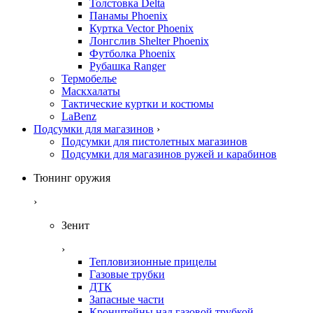
Толстовка Delta
Панамы Phoenix
Куртка Vector Phoenix
Лонгслив Shelter Phoenix
Футболка Phoenix
Рубашка Ranger
Термобелье
Маскхалаты
Тактические куртки и костюмы
LaBenz
Подсумки для магазинов
›
Подсумки для пистолетных магазинов
Подсумки для магазинов ружей и карабинов
Тюнинг оружия
›
Зенит
›
Тепловизионные прицелы
Газовые трубки
ДТК
Запасные части
Кронштейны над газовой трубкой