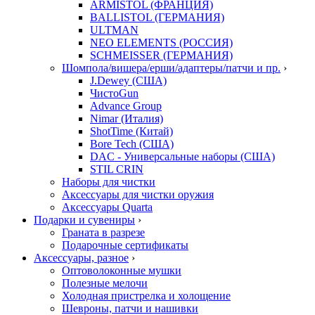
ARMISTOL (ФРАНЦИЯ)
BALLISTOL (ГЕРМАНИЯ)
ULTMAN
NEO ELEMENTS (РОССИЯ)
SCHMEISSER (ГЕРМАНИЯ)
Шомпола/вишера/ерши/адаптеры/патчи и пр.
›
J.Dewey (США)
ЧистоGun
Advance Group
Nimar (Италия)
ShotTime (Китай)
Bore Tech (США)
DAC - Универсальные наборы (США)
STIL CRIN
Наборы для чистки
Аксессуары для чистки оружия
Аксессуары Quarta
Подарки и сувениры
›
Граната в разрезе
Подарочные сертификаты
Аксессуары, разное
›
Оптоволоконные мушки
Полезные мелочи
Холодная пристрелка и холощение
Шевроны, патчи и нашивки