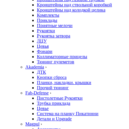
Кронштейны над ствольной коробкой
Кронштейны над колодкой целика
Комплекты
Приклады
Приятные мелочи
Рукоятки
Рукоятка затвора
ЛЦУ
Цевья
Фонари
Коллиматорные прицелы
Тюнинг пулеметов
Akademia
›
ДТК
Кнопки сброса
Планки, накладки. крышки
Прочий тюнинг
Fab-Defense
›
Пистолетные Рукоятки
Трубка приклада
Цевье
Система на планку Пикатинни
Детали и Upgrade
Magpul
›