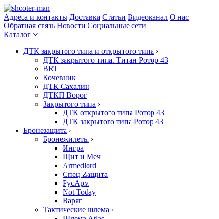
Адреса и контакты
Доставка
Статьи
Видеоканал
О нас
Обратная связь
Новости
Социальные сети
Каталог
ДТК закрытого типа и открытого типа
›
ДТК закрытого типа. Титан Ротор 43
BRT
Кочевник
ДТК Сахалин
ДТКП Ворог
Закрытого типа
›
ДТК открытого типа Ротор 43
ДТК закрытого типа Ротор 43
Бронезащита
›
Бронежилеты
›
Ингра
Щит и Меч
Armedlord
Спец Zащита
РусАрм
Not Today
Варяг
Тактические шлема
›
Шлема Atlas