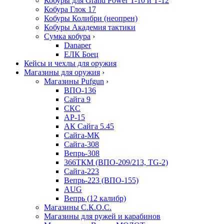
Кобуры для Grand Power T-10 и Т-12
Кобура Глок 17
Кобуры Колибри (неопрен)
Кобуры Академия тактики
Сумка кобура
›
Danaper
ЕЛК Боец
Кейсы и чехлы для оружия
Магазины для оружия
›
Магазины Pufgun
›
ВПО-136
Сайга 9
СКС
АР-15
АК Сайга 5.45
Сайга-МК
Сайга-308
Вепрь-308
366ТКМ (ВПО-209/213, TG-2)
Сайга-223
Вепрь-223 (ВПО-155)
AUG
Вепрь (12 калибр)
Магазины С.К.О.С.
Магазины для ружей и карабинов