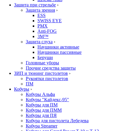
Защита при стрельбе
›
Защита зрения
›
ESS
SWISS EYE
PMX
Anti-FOG
3M™
Защита слуха
›
Наушники активные
Наушники пассивные
Беруши
Головные уборы
Прочие средства защиты
ЗИП и тюнинг пистолетов
›
Рукоятки пистолетов
ПМ
Кобуры
›
Кобуры Альфа
Кобуры "Кайдекс-95"
Кобуры для ПМ
Кобуры для ПММ
Кобуры для ПЯ
Кобура для пистолета Лебедева
Кобура Streamer