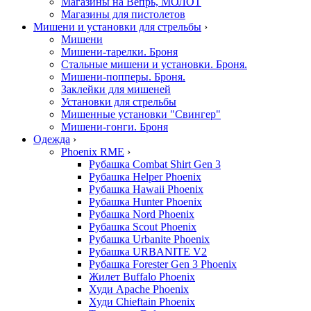
Магазины на Вепрь, МОЛОТ
Магазины для пистолетов
Мишени и установки для стрельбы
›
Мишени
Мишени-тарелки. Броня
Стальные мишени и установки. Броня.
Мишени-попперы. Броня.
Заклейки для мишеней
Установки для стрельбы
Мишенные установки "Свингер"
Мишени-гонги. Броня
Одежда
›
Phoenix RME
›
Рубашка Combat Shirt Gen 3
Рубашка Helper Phoenix
Рубашка Hawaii Phoenix
Рубашка Hunter Phoenix
Рубашка Nord Phoenix
Рубашка Scout Phoenix
Рубашка Urbanite Phoenix
Рубашка URBANITE V2
Рубашка Forester Gen 3 Phoenix
Жилет Buffalo Phoenix
Худи Apache Phoenix
Худи Chieftain Phoenix