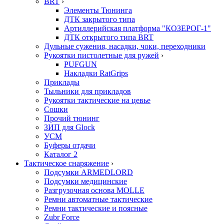
BRT
›
Элементы Тюнинга
ДТК закрытого типа
Артиллерийская платформа "КОЗЕРОГ-1"
ДТК открытого типа BRT
Дульные сужения, насадки, чоки, переходники
Рукоятки пистолетные для ружей
›
PUFGUN
Накладки RatGrips
Приклады
Тыльники для прикладов
Рукоятки тактические на цевье
Сошки
Прочий тюнинг
ЗИП для Glock
УСМ
Буферы отдачи
Каталог 2
Тактическое снаряжение
›
Подсумки ARMEDLORD
Подсумки медицинские
Разгрузочная основа MOLLE
Ремни автоматные тактические
Ремни тактические и поясные
Zubr Force