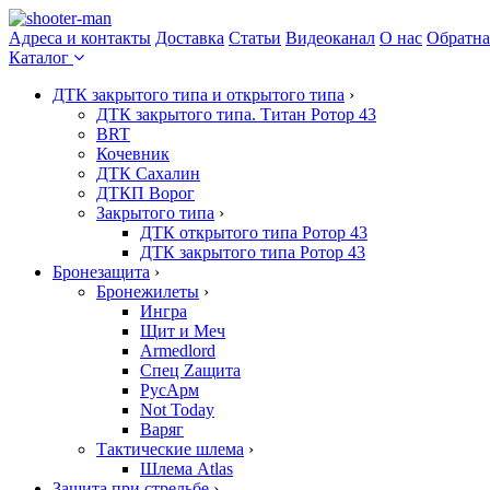
Адреса и контакты
Доставка
Статьи
Видеоканал
О нас
Обратна
Каталог
ДТК закрытого типа и открытого типа
›
ДТК закрытого типа. Титан Ротор 43
BRT
Кочевник
ДТК Сахалин
ДТКП Ворог
Закрытого типа
›
ДТК открытого типа Ротор 43
ДТК закрытого типа Ротор 43
Бронезащита
›
Бронежилеты
›
Ингра
Щит и Меч
Armedlord
Спец Zащита
РусАрм
Not Today
Варяг
Тактические шлема
›
Шлема Atlas
Защита при стрельбе
›