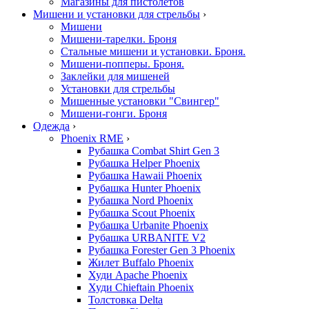
Магазины для пистолетов
Мишени и установки для стрельбы
›
Мишени
Мишени-тарелки. Броня
Стальные мишени и установки. Броня.
Мишени-попперы. Броня.
Заклейки для мишеней
Установки для стрельбы
Мишенные установки "Свингер"
Мишени-гонги. Броня
Одежда
›
Phoenix RME
›
Рубашка Combat Shirt Gen 3
Рубашка Helper Phoenix
Рубашка Hawaii Phoenix
Рубашка Hunter Phoenix
Рубашка Nord Phoenix
Рубашка Scout Phoenix
Рубашка Urbanite Phoenix
Рубашка URBANITE V2
Рубашка Forester Gen 3 Phoenix
Жилет Buffalo Phoenix
Худи Apache Phoenix
Худи Chieftain Phoenix
Толстовка Delta