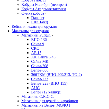
Кобура Глок 17
Кобуры Колибри (неопрен)
Кобуры Академия тактики
Сумка кобура
›
Danaper
ЕЛК Боец
Кейсы и чехлы для оружия
Магазины для оружия
›
Магазины Pufgun
›
ВПО-136
Сайга 9
СКС
АР-15
АК Сайга 5.45
Сайга-МК
Сайга-308
Вепрь-308
366ТКМ (ВПО-209/213, TG-2)
Сайга-223
Вепрь-223 (ВПО-155)
AUG
Вепрь (12 калибр)
Магазины С.К.О.С.
Магазины для ружей и карабинов
Магазины на Вепрь, МОЛОТ