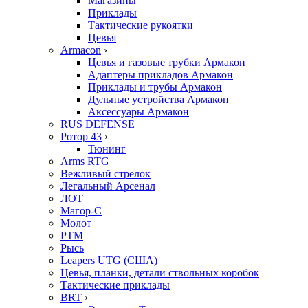
Магазины
Приклады
Тактические рукоятки
Цевья
Armacon
›
Цевья и газовые трубки Армакон
Адаптеры прикладов Армакон
Приклады и трубы Армакон
Дульные устройства Армакон
Аксессуары Армакон
RUS DEFENSE
Ротор 43
›
Тюнинг
Arms RTG
Вежливый стрелок
Легальный Арсенал
ЛОТ
Магор-С
Молот
РТМ
Рысь
Leapers UTG (США)
Цевья, планки, детали ствольных коробок
Тактические приклады
BRT
›