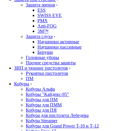
Защита зрения
›
ESS
SWISS EYE
PMX
Anti-FOG
3M™
Защита слуха
›
Наушники активные
Наушники пассивные
Беруши
Головные уборы
Прочие средства защиты
ЗИП и тюнинг пистолетов
›
Рукоятки пистолетов
ПМ
Кобуры
›
Кобуры Альфа
Кобуры "Кайдекс-95"
Кобуры для ПМ
Кобуры для ПММ
Кобуры для ПЯ
Кобура для пистолета Лебедева
Кобура Streamer
Кобуры для Grand Power T-10 и Т-12