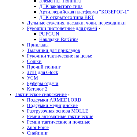
Элементы Тюнинга
ДТК закрытого типа
Артиллерийская платформа "КОЗЕРОГ-1"
ДТК открытого типа BRT
Дульные сужения, насадки, чоки, переходники
Рукоятки пистолетные для ружей
›
PUFGUN
Накладки RatGrips
Приклады
Тыльники для прикладов
Рукоятки тактические на цевье
Сошки
Прочий тюнинг
ЗИП для Glock
УСМ
Буферы отдачи
Каталог 2
Тактическое снаряжение
›
Подсумки ARMEDLORD
Подсумки медицинские
Разгрузочная основа MOLLE
Ремни автоматные тактические
Ремни тактические и поясные
Zubr Force
Снайпинг