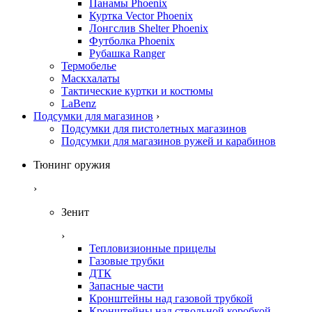
Панамы Phoenix
Куртка Vector Phoenix
Лонгслив Shelter Phoenix
Футболка Phoenix
Рубашка Ranger
Термобелье
Маскхалаты
Тактические куртки и костюмы
LaBenz
Подсумки для магазинов
›
Подсумки для пистолетных магазинов
Подсумки для магазинов ружей и карабинов
Тюнинг оружия
›
Зенит
›
Тепловизионные прицелы
Газовые трубки
ДТК
Запасные части
Кронштейны над газовой трубкой
Кронштейны над ствольной коробкой