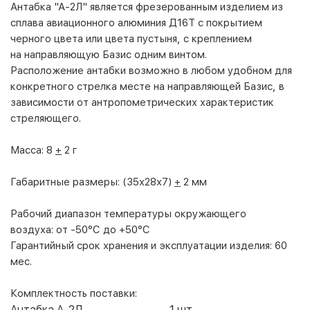
Антабка "А-2Л" является фрезерованным изделием из
сплава авиационного алюминия Д16Т с покрытием
черного цвета или цвета пустыня, с креплением
на направляющую Базис одним винтом.
Расположение антабки возможно в любом удобном для
конкретного стрелка месте на направляющей Базис, в
зависимости от антропометрических характеристик
стреляющего.
Масса:
8
+
2 г
Габаритные размеры:
(35х28х7)
+
2 мм
Рабочий диапазон температуры окружающего
воздуха:
от -50
°
С до +50
°
С
Гарантийный срок хранения и эксплуатации изделия:
60
мес.
Комплектность поставки:
Антабка А-2Л
1 шт