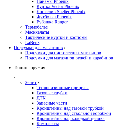
Панамы Phoenix
Куртка Vector Phoenix
Лонгслив Shelter Phoenix
Футболка Phoenix
Рубашка Ranger
Термобелье
Маскхалаты
Тактические куртки и костюмы
LaBenz
Подсумки для магазинов
›
Подсумки для пистолетных магазинов
Подсумки для магазинов ружей и карабинов
Тюнинг оружия
›
Зенит
›
Тепловизионные прицелы
Газовые трубки
ДТК
Запасные части
Кронштейны над газовой трубкой
Кронштейны над ствольной коробкой
Кронштейны над колодкой целика
Комплекты