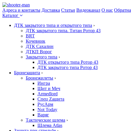
Адреса и контакты
Доставка
Статьи
Видеоканал
О нас
Обратна
Каталог
ДТК закрытого типа и открытого типа
›
ДТК закрытого типа. Титан Ротор 43
BRT
Кочевник
ДТК Сахалин
ДТКП Ворог
Закрытого типа
›
ДТК открытого типа Ротор 43
ДТК закрытого типа Ротор 43
Бронезащита
›
Бронежилеты
›
Ингра
Щит и Меч
Armedlord
Спец Zащита
РусАрм
Not Today
Варяг
Тактические шлема
›
Шлема Atlas
Защита при стрельбе
›