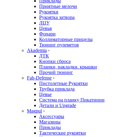
Приклады
Приятные мелочи
Рукоятки
Рукоятка затвора
ЛЦУ
Цевья
Фонари
Коллиматорные прицелы
Тюнинг пулеметов
Akademia
›
ДТК
Кнопки сброса
Планки, накладки. крышки
Прочий тюнинг
Fab-Defense
›
Пистолетные Рукоятки
Трубка приклада
Цевье
Система на планку Пикатинни
Детали и Upgrade
Magpul
›
Аксессуары
Магазины
Приклады
Тактические рукоятки