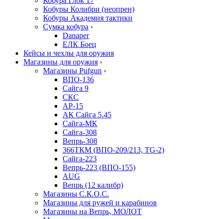
Кобура Глок 17
Кобуры Колибри (неопрен)
Кобуры Академия тактики
Сумка кобура
›
Danaper
ЕЛК Боец
Кейсы и чехлы для оружия
Магазины для оружия
›
Магазины Pufgun
›
ВПО-136
Сайга 9
СКС
АР-15
АК Сайга 5.45
Сайга-МК
Сайга-308
Вепрь-308
366ТКМ (ВПО-209/213, TG-2)
Сайга-223
Вепрь-223 (ВПО-155)
AUG
Вепрь (12 калибр)
Магазины С.К.О.С.
Магазины для ружей и карабинов
Магазины на Вепрь, МОЛОТ