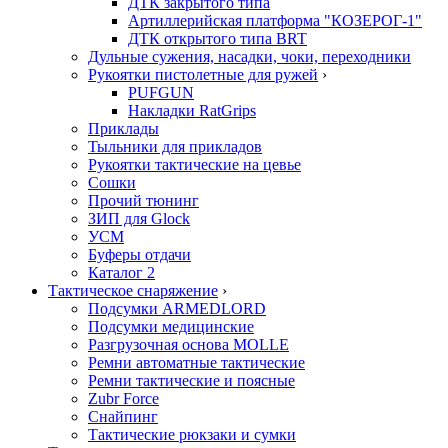
ДТК закрытого типа
Артиллерийская платформа "КОЗЕРОГ-1"
ДТК открытого типа BRT
Дульные сужения, насадки, чоки, переходники
Рукоятки пистолетные для ружей
›
PUFGUN
Накладки RatGrips
Приклады
Тыльники для прикладов
Рукоятки тактические на цевье
Сошки
Прочий тюнинг
ЗИП для Glock
УСМ
Буферы отдачи
Каталог 2
Тактическое снаряжение
›
Подсумки ARMEDLORD
Подсумки медицинские
Разгрузочная основа MOLLE
Ремни автоматные тактические
Ремни тактические и поясные
Zubr Force
Снайпинг
Тактические рюкзаки и сумки