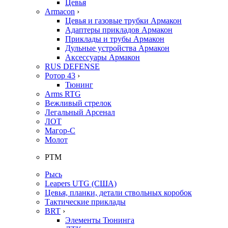
Цевья
Armacon
›
Цевья и газовые трубки Армакон
Адаптеры прикладов Армакон
Приклады и трубы Армакон
Дульные устройства Армакон
Аксессуары Армакон
RUS DEFENSE
Ротор 43
›
Тюнинг
Arms RTG
Вежливый стрелок
Легальный Арсенал
ЛОТ
Магор-С
Молот
РТМ
Рысь
Leapers UTG (США)
Цевья, планки, детали ствольных коробок
Тактические приклады
BRT
›
Элементы Тюнинга