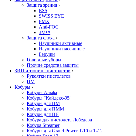
Защита зрения
›
ESS
SWISS EYE
PMX
Anti-FOG
3M™
Защита слуха
›
Наушники активные
Наушники пассивные
Беруши
Головные уборы
Прочие средства защиты
ЗИП и тюнинг пистолетов
›
Рукоятки пистолетов
ПМ
Кобуры
›
Кобуры Альфа
Кобуры "Кайдекс-95"
Кобуры для ПМ
Кобуры для ПММ
Кобуры для ПЯ
Кобура для пистолета Лебедева
Кобура Streamer
Кобуры для Grand Power T-10 и Т-12