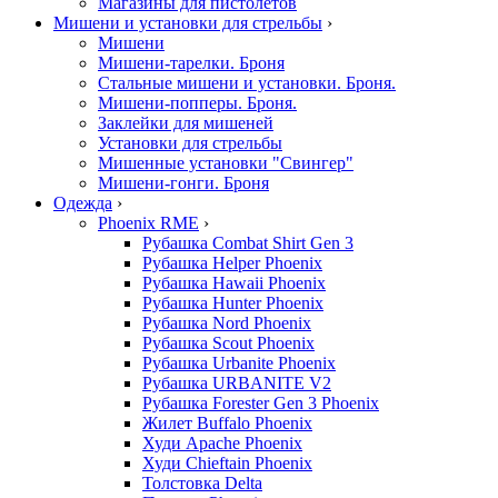
Магазины для пистолетов
Мишени и установки для стрельбы
›
Мишени
Мишени-тарелки. Броня
Стальные мишени и установки. Броня.
Мишени-попперы. Броня.
Заклейки для мишеней
Установки для стрельбы
Мишенные установки "Свингер"
Мишени-гонги. Броня
Одежда
›
Phoenix RME
›
Рубашка Combat Shirt Gen 3
Рубашка Helper Phoenix
Рубашка Hawaii Phoenix
Рубашка Hunter Phoenix
Рубашка Nord Phoenix
Рубашка Scout Phoenix
Рубашка Urbanite Phoenix
Рубашка URBANITE V2
Рубашка Forester Gen 3 Phoenix
Жилет Buffalo Phoenix
Худи Apache Phoenix
Худи Chieftain Phoenix
Толстовка Delta