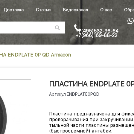
Доставка
Статьи
Видеоканал
О нас
Обра
+7(495)532-96-64
+7(966)169-88-22
А ENDPLATE 0P QD Armacon
ПЛАСТИНА ENDPLATE 0P
Артикул
ENDPLATE0PQD
Пластина предназначена для фикс
проворачивания при закручивании 
тыльной части пластины размещен
(быстросъемной) антабки.