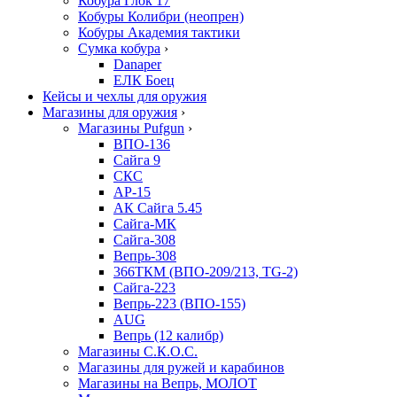
Кобура Глок 17
Кобуры Колибри (неопрен)
Кобуры Академия тактики
Сумка кобура
›
Danaper
ЕЛК Боец
Кейсы и чехлы для оружия
Магазины для оружия
›
Магазины Pufgun
›
ВПО-136
Сайга 9
СКС
АР-15
АК Сайга 5.45
Сайга-МК
Сайга-308
Вепрь-308
366ТКМ (ВПО-209/213, TG-2)
Сайга-223
Вепрь-223 (ВПО-155)
AUG
Вепрь (12 калибр)
Магазины С.К.О.С.
Магазины для ружей и карабинов
Магазины на Вепрь, МОЛОТ