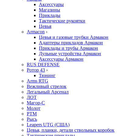
Аксессуары
Магазины
Приклады
Тактические рукоятки
Цевья
Armacon
›
Цевья и газовые трубки Армакон
Адаптеры прикладов Армакон
Приклады и трубы Армакон
Дульные устройства Армакон
Аксессуары Армакон
RUS DEFENSE
Ротор 43
›
Тюнинг
Arms RTG
Вежливый стрелок
Легальный Арсенал
ЛОТ
Магор-С
Молот
РТМ
Рысь
Leapers UTG (США)
Цевья, планки, детали ствольных коробок
Тактические приклады