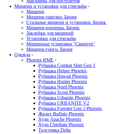
Магазины для пистолетов
Мишени и установки для стрельбы
›
Мишени
Мишени-тарелки. Броня
Стальные мишени и установки. Броня.
Мишени-попперы. Броня.
Заклейки для мишеней
Установки для стрельбы
Мишенные установки "Свингер"
Мишени-гонги. Броня
Одежда
›
Phoenix RME
›
Рубашка Combat Shirt Gen 3
Рубашка Helper Phoenix
Рубашка Hawaii Phoenix
Рубашка Hunter Phoenix
Рубашка Nord Phoenix
Рубашка Scout Phoenix
Рубашка Urbanite Phoenix
Рубашка URBANITE V2
Рубашка Forester Gen 3 Phoenix
Жилет Buffalo Phoenix
Худи Apache Phoenix
Худи Chieftain Phoenix
Толстовка Delta