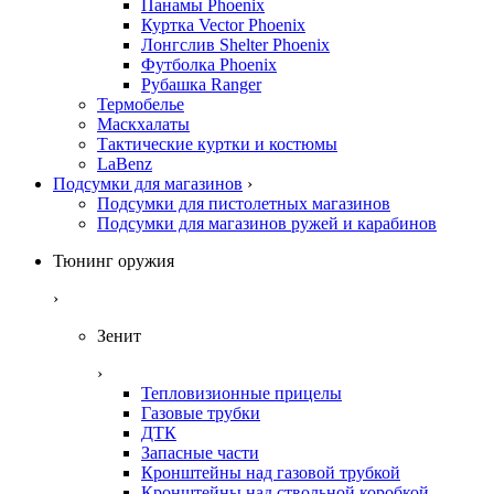
Панамы Phoenix
Куртка Vector Phoenix
Лонгслив Shelter Phoenix
Футболка Phoenix
Рубашка Ranger
Термобелье
Маскхалаты
Тактические куртки и костюмы
LaBenz
Подсумки для магазинов
›
Подсумки для пистолетных магазинов
Подсумки для магазинов ружей и карабинов
Тюнинг оружия
›
Зенит
›
Тепловизионные прицелы
Газовые трубки
ДТК
Запасные части
Кронштейны над газовой трубкой
Кронштейны над ствольной коробкой