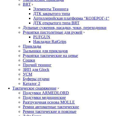
BRT
›
Элементы Тюнинга
ДТК закрытого типа
Артиллерийская платформа "КОЗЕРОГ-1"
ДТК открытого типа BRT
Дульные сужения, насадки, чоки, переходники
Рукоятки пистолетные для ружей
›
PUFGUN
Накладки RatGrips
Приклады
Тыльники для прикладов
Рукоятки тактические на цевье
Сошки
Прочий тюнинг
ЗИП для Glock
УСМ
Буферы отдачи
Каталог 2
Тактическое снаряжение
›
Подсумки ARMEDLORD
Подсумки медицинские
Разгрузочная основа MOLLE
Ремни автоматные тактические
Ремни тактические и поясные