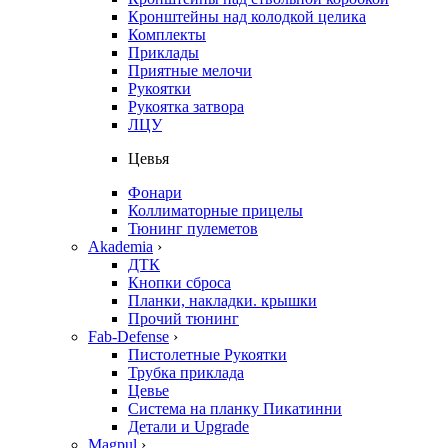
Кронштейны над колодкой целика
Комплекты
Приклады
Приятные мелочи
Рукоятки
Рукоятка затвора
ЛЦУ
Цевья
Фонари
Коллиматорные прицелы
Тюнинг пулеметов
Akademia
›
ДТК
Кнопки сброса
Планки, накладки. крышки
Прочий тюнинг
Fab-Defense
›
Пистолетные Рукоятки
Трубка приклада
Цевье
Система на планку Пикатинни
Детали и Upgrade
Magpul
›