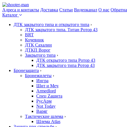
Адреса и контакты
Доставка
Статьи
Видеоканал
О нас
Обратна
Каталог
ДТК закрытого типа и открытого типа
›
ДТК закрытого типа. Титан Ротор 43
BRT
Кочевник
ДТК Сахалин
ДТКП Ворог
Закрытого типа
›
ДТК открытого типа Ротор 43
ДТК закрытого типа Ротор 43
Бронезащита
›
Бронежилеты
›
Ингра
Щит и Меч
Armedlord
Спец Zащита
РусАрм
Not Today
Варяг
Тактические шлема
›
Шлема Atlas
Защита при стрельбе
›