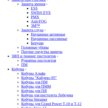
Защита зрения
›
ESS
SWISS EYE
PMX
Anti-FOG
3M™
Защита слуха
›
Наушники активные
Наушники пассивные
Беруши
Головные уборы
Прочие средства защиты
ЗИП и тюнинг пистолетов
›
Рукоятки пистолетов
ПМ
Кобуры
›
Кобуры Альфа
Кобуры "Кайдекс-95"
Кобуры для ПМ
Кобуры для ПММ
Кобуры для ПЯ
Кобура для пистолета Лебедева
Кобура Streamer
Кобуры для Grand Power T-10 и Т-12