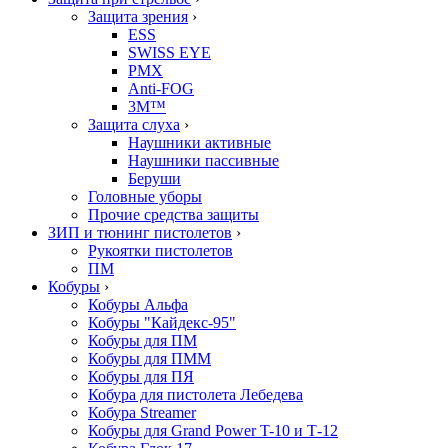
Защита зрения
›
ESS
SWISS EYE
PMX
Anti-FOG
3M™
Защита слуха
›
Наушники активные
Наушники пассивные
Беруши
Головные уборы
Прочие средства защиты
ЗИП и тюнинг пистолетов
›
Рукоятки пистолетов
ПМ
Кобуры
›
Кобуры Альфа
Кобуры "Кайдекс-95"
Кобуры для ПМ
Кобуры для ПММ
Кобуры для ПЯ
Кобура для пистолета Лебедева
Кобура Streamer
Кобуры для Grand Power T-10 и Т-12