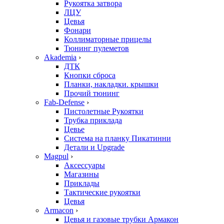
Рукоятка затвора
ЛЦУ
Цевья
Фонари
Коллиматорные прицелы
Тюнинг пулеметов
Akademia
›
ДТК
Кнопки сброса
Планки, накладки. крышки
Прочий тюнинг
Fab-Defense
›
Пистолетные Рукоятки
Трубка приклада
Цевье
Система на планку Пикатинни
Детали и Upgrade
Magpul
›
Аксессуары
Магазины
Приклады
Тактические рукоятки
Цевья
Armacon
›
Цевья и газовые трубки Армакон