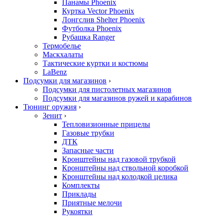
Панамы Phoenix
Куртка Vector Phoenix
Лонгслив Shelter Phoenix
Футболка Phoenix
Рубашка Ranger
Термобелье
Маскхалаты
Тактические куртки и костюмы
LaBenz
Подсумки для магазинов
›
Подсумки для пистолетных магазинов
Подсумки для магазинов ружей и карабинов
Тюнинг оружия
›
Зенит
›
Тепловизионные прицелы
Газовые трубки
ДТК
Запасные части
Кронштейны над газовой трубкой
Кронштейны над ствольной коробкой
Кронштейны над колодкой целика
Комплекты
Приклады
Приятные мелочи
Рукоятки