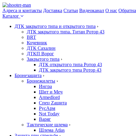
Адреса и контакты
Доставка
Статьи
Видеоканал
О нас
Обратна
Каталог
ДТК закрытого типа и открытого типа
›
ДТК закрытого типа. Титан Ротор 43
BRT
Кочевник
ДТК Сахалин
ДТКП Ворог
Закрытого типа
›
ДТК открытого типа Ротор 43
ДТК закрытого типа Ротор 43
Бронезащита
›
Бронежилеты
›
Ингра
Щит и Меч
Armedlord
Спец Zащита
РусАрм
Not Today
Варяг
Тактические шлема
›
Шлема Atlas
Защита при стрельбе
›