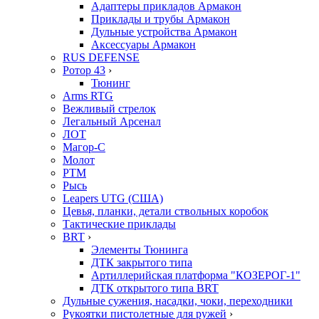
Адаптеры прикладов Армакон
Приклады и трубы Армакон
Дульные устройства Армакон
Аксессуары Армакон
RUS DEFENSE
Ротор 43
›
Тюнинг
Arms RTG
Вежливый стрелок
Легальный Арсенал
ЛОТ
Магор-С
Молот
РТМ
Рысь
Leapers UTG (США)
Цевья, планки, детали ствольных коробок
Тактические приклады
BRT
›
Элементы Тюнинга
ДТК закрытого типа
Артиллерийская платформа "КОЗЕРОГ-1"
ДТК открытого типа BRT
Дульные сужения, насадки, чоки, переходники
Рукоятки пистолетные для ружей
›