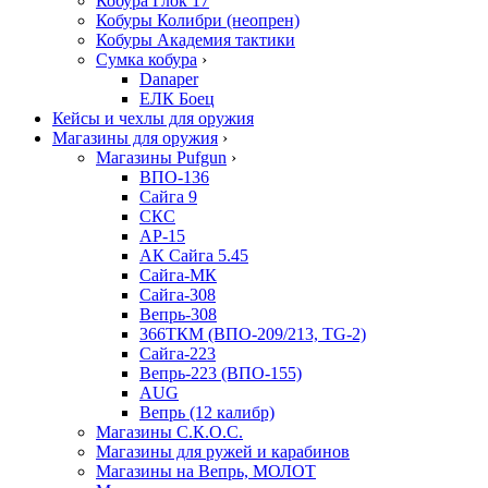
Кобура Глок 17
Кобуры Колибри (неопрен)
Кобуры Академия тактики
Сумка кобура
›
Danaper
ЕЛК Боец
Кейсы и чехлы для оружия
Магазины для оружия
›
Магазины Pufgun
›
ВПО-136
Сайга 9
СКС
АР-15
АК Сайга 5.45
Сайга-МК
Сайга-308
Вепрь-308
366ТКМ (ВПО-209/213, TG-2)
Сайга-223
Вепрь-223 (ВПО-155)
AUG
Вепрь (12 калибр)
Магазины С.К.О.С.
Магазины для ружей и карабинов
Магазины на Вепрь, МОЛОТ