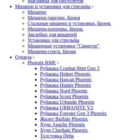
Магазины для пистолетов
Мишени и установки для стрельбы
›
Мишени
Мишени-тарелки. Броня
Стальные мишени и установки. Броня.
Мишени-попперы. Броня.
Заклейки для мишеней
Установки для стрельбы
Мишенные установки "Свингер"
Мишени-гонги. Броня
Одежда
›
Phoenix RME
›
Рубашка Combat Shirt Gen 3
Рубашка Helper Phoenix
Рубашка Hawaii Phoenix
Рубашка Hunter Phoenix
Рубашка Nord Phoenix
Рубашка Scout Phoenix
Рубашка Urbanite Phoenix
Рубашка URBANITE V2
Рубашка Forester Gen 3 Phoenix
Жилет Buffalo Phoenix
Худи Apache Phoenix
Худи Chieftain Phoenix
Толстовка Delta