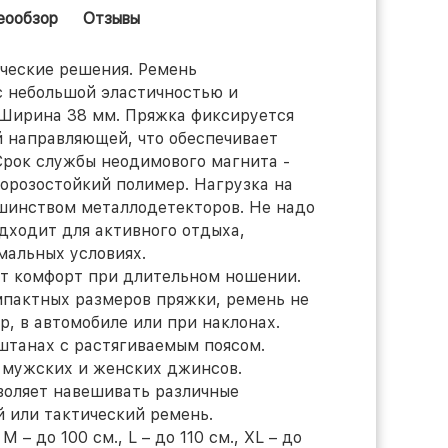
еообзор
Отзывы
ческие решения. Ремень
с небольшой эластичностью и
 Ширина 38 мм. Пряжка фиксируется
й направляющей, что обеспечивает
Срок службы неодимового магнита -
морозостойкий полимер. Нагрузка на
ьшинством металлодетекторов. Не надо
дходит для активного отдыха,
мальных условиях.
ет комфорт при длительном ношении.
мпактных размеров пряжки, ремень не
, в автомобиле или при наклонах.
штанах с растягиваемым поясом.
 мужских и женских джинсов.
воляет навешивать различные
й или тактический ремень.
M – до 100 см., L – до 110 см., XL – до