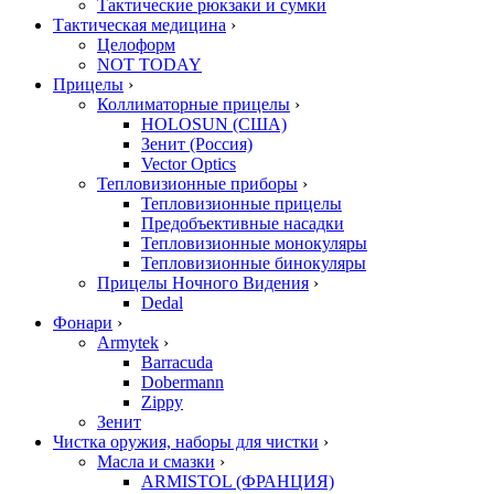
Тактические рюкзаки и сумки
Тактическая медицина
›
Целоформ
NOT TODAY
Прицелы
›
Коллиматорные прицелы
›
HOLOSUN (США)
Зенит (Россия)
Vector Optics
Тепловизионные приборы
›
Тепловизионные прицелы
Предобъективные насадки
Тепловизионные монокуляры
Тепловизионные бинокуляры
Прицелы Ночного Видения
›
Dedal
Фонари
›
Armytek
›
Barracuda
Dobermann
Zippy
Зенит
Чистка оружия, наборы для чистки
›
Масла и смазки
›
ARMISTOL (ФРАНЦИЯ)