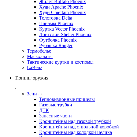
Жилет Buffalo Phoenix
Худи Apache Phoenix
Худи Chieftain Phoenix
Толстовка Delta
Панамы Phoenix
Куртка Vector Phoenix
Лонгслив Shelter Phoenix
Футболка Phoenix
Рубашка Ranger
Термобелье
Маскхалаты
Тактические куртки и костюмы
LaBenz
Тюнинг оружия
›
Зенит
›
Тепловизионные прицелы
Газовые трубки
ДТК
Запасные части
Кронштейны над газовой трубкой
Кронштейны над ствольной коробкой
Кронштейны над колодкой целика