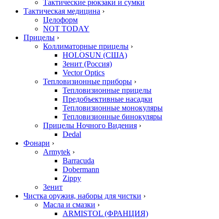
Тактические рюкзаки и сумки
Тактическая медицина
›
Целоформ
NOT TODAY
Прицелы
›
Коллиматорные прицелы
›
HOLOSUN (США)
Зенит (Россия)
Vector Optics
Тепловизионные приборы
›
Тепловизионные прицелы
Предобъективные насадки
Тепловизионные монокуляры
Тепловизионные бинокуляры
Прицелы Ночного Видения
›
Dedal
Фонари
›
Armytek
›
Barracuda
Dobermann
Zippy
Зенит
Чистка оружия, наборы для чистки
›
Масла и смазки
›
ARMISTOL (ФРАНЦИЯ)