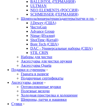
BALLISTOL (ГЕРМАНИЯ)
ULTMAN
NEO ELEMENTS (РОССИЯ)
SCHMEISSER (ГЕРМАНИЯ)
Шомпола/вишера/ерши/адаптеры/патчи и пр.
›
J.Dewey (США)
ЧистоGun
Advance Group
Nimar (Италия)
ShotTime (Китай)
Bore Tech (США)
DAC - Универсальные наборы (США)
STIL CRIN
Наборы для чистки
Аксессуары для чистки оружия
Аксессуары Quarta
Подарки и сувениры
›
Граната в разрезе
Подарочные сертификаты
Аксессуары, разное
›
Оптоволоконные мушки
Полезные мелочи
Холодная пристрелка и холощение
Шевроны, патчи и нашивки
Сумки
›