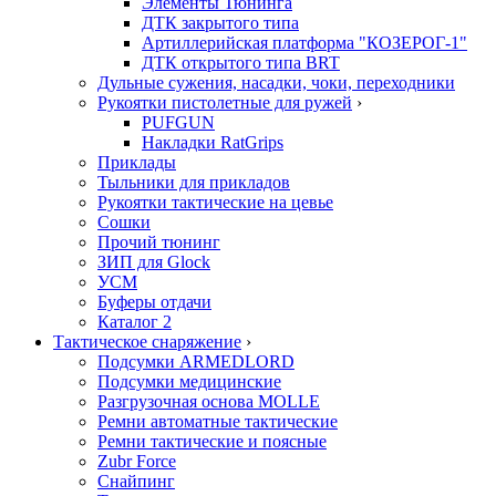
Элементы Тюнинга
ДТК закрытого типа
Артиллерийская платформа "КОЗЕРОГ-1"
ДТК открытого типа BRT
Дульные сужения, насадки, чоки, переходники
Рукоятки пистолетные для ружей
›
PUFGUN
Накладки RatGrips
Приклады
Тыльники для прикладов
Рукоятки тактические на цевье
Сошки
Прочий тюнинг
ЗИП для Glock
УСМ
Буферы отдачи
Каталог 2
Тактическое снаряжение
›
Подсумки ARMEDLORD
Подсумки медицинские
Разгрузочная основа MOLLE
Ремни автоматные тактические
Ремни тактические и поясные
Zubr Force
Снайпинг