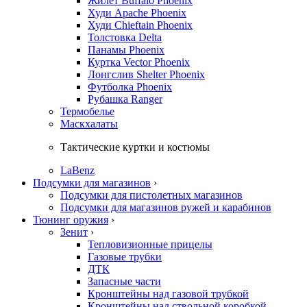
Жилет Buffalo Phoenix
Худи Apache Phoenix
Худи Chieftain Phoenix
Толстовка Delta
Панамы Phoenix
Куртка Vector Phoenix
Лонгслив Shelter Phoenix
Футболка Phoenix
Рубашка Ranger
Термобелье
Маскхалаты
Тактические куртки и костюмы
LaBenz
Подсумки для магазинов
›
Подсумки для пистолетных магазинов
Подсумки для магазинов ружей и карабинов
Тюнинг оружия
›
Зенит
›
Тепловизионные прицелы
Газовые трубки
ДТК
Запасные части
Кронштейны над газовой трубкой
Кронштейны над ствольной коробкой