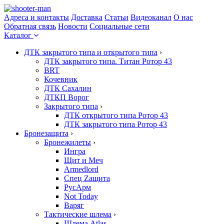
Адреса и контакты
Доставка
Статьи
Видеоканал
О нас
Обратная связь
Новости
Социальные сети
Каталог
ДТК закрытого типа и открытого типа
›
ДТК закрытого типа. Титан Ротор 43
BRT
Кочевник
ДТК Сахалин
ДТКП Ворог
Закрытого типа
›
ДТК открытого типа Ротор 43
ДТК закрытого типа Ротор 43
Бронезащита
›
Бронежилеты
›
Ингра
Щит и Меч
Armedlord
Спец Zащита
РусАрм
Not Today
Варяг
Тактические шлема
›
Шлема Atlas