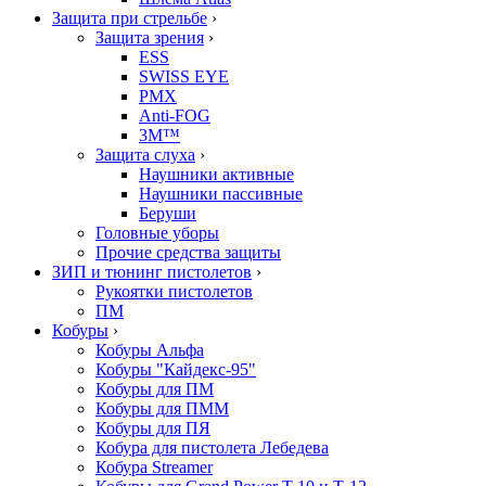
Защита при стрельбе
›
Защита зрения
›
ESS
SWISS EYE
PMX
Anti-FOG
3M™
Защита слуха
›
Наушники активные
Наушники пассивные
Беруши
Головные уборы
Прочие средства защиты
ЗИП и тюнинг пистолетов
›
Рукоятки пистолетов
ПМ
Кобуры
›
Кобуры Альфа
Кобуры "Кайдекс-95"
Кобуры для ПМ
Кобуры для ПММ
Кобуры для ПЯ
Кобура для пистолета Лебедева
Кобура Streamer