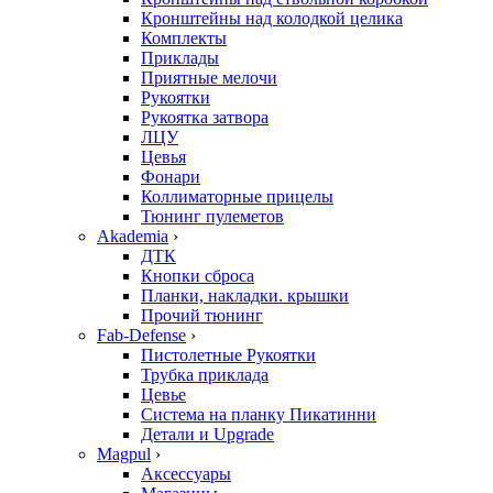
Кронштейны над колодкой целика
Комплекты
Приклады
Приятные мелочи
Рукоятки
Рукоятка затвора
ЛЦУ
Цевья
Фонари
Коллиматорные прицелы
Тюнинг пулеметов
Akademia
›
ДТК
Кнопки сброса
Планки, накладки. крышки
Прочий тюнинг
Fab-Defense
›
Пистолетные Рукоятки
Трубка приклада
Цевье
Система на планку Пикатинни
Детали и Upgrade
Magpul
›
Аксессуары