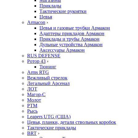
Магазины
Приклады
Тактические рукоятки
Цевья
Armacon
›
Цевья и газовые трубки Армакон
Адаптеры прикладов Армакон
Приклады и трубы Армакон
Дульные устройства Армакон
Аксессуары Армакон
RUS DEFENSE
Ротор 43
›
Тюнинг
Arms RTG
Вежливый стрелок
Легальный Арсенал
ЛОТ
Магор-С
Молот
РТМ
Рысь
Leapers UTG (США)
Цевья, планки, детали ствольных коробок
Тактические приклады
BRT
›