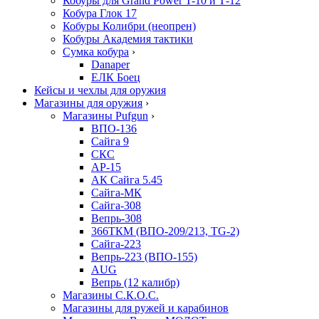
Кобуры для Grand Power T-10 и Т-12
Кобура Глок 17
Кобуры Колибри (неопрен)
Кобуры Академия тактики
Сумка кобура
›
Danaper
ЕЛК Боец
Кейсы и чехлы для оружия
Магазины для оружия
›
Магазины Pufgun
›
ВПО-136
Сайга 9
СКС
АР-15
АК Сайга 5.45
Сайга-МК
Сайга-308
Вепрь-308
366ТКМ (ВПО-209/213, TG-2)
Сайга-223
Вепрь-223 (ВПО-155)
AUG
Вепрь (12 калибр)
Магазины С.К.О.С.
Магазины для ружей и карабинов