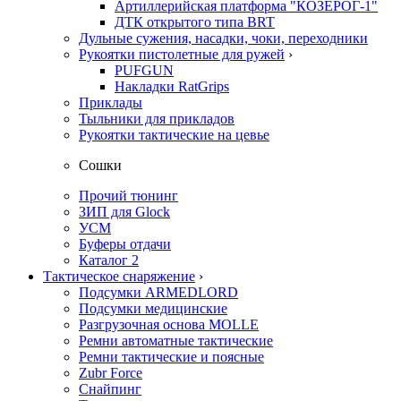
Артиллерийская платформа "КОЗЕРОГ-1"
ДТК открытого типа BRT
Дульные сужения, насадки, чоки, переходники
Рукоятки пистолетные для ружей
›
PUFGUN
Накладки RatGrips
Приклады
Тыльники для прикладов
Рукоятки тактические на цевье
Сошки
Прочий тюнинг
ЗИП для Glock
УСМ
Буферы отдачи
Каталог 2
Тактическое снаряжение
›
Подсумки ARMEDLORD
Подсумки медицинские
Разгрузочная основа MOLLE
Ремни автоматные тактические
Ремни тактические и поясные
Zubr Force
Снайпинг