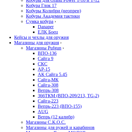
Кобуры для Grand Power T-10 и Т-12
Кобура Глок 17
Кобуры Колибри (неопрен)
Кобуры Академия тактики
Сумка кобура
›
Danaper
ЕЛК Боец
Кейсы и чехлы для оружия
Магазины для оружия
›
Магазины Pufgun
›
ВПО-136
Сайга 9
СКС
АР-15
АК Сайга 5.45
Сайга-МК
Сайга-308
Вепрь-308
366ТКМ (ВПО-209/213, TG-2)
Сайга-223
Вепрь-223 (ВПО-155)
AUG
Вепрь (12 калибр)
Магазины С.К.О.С.
Магазины для ружей и карабинов