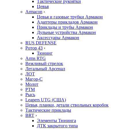
Тактические рукоятки
Цевья
Armacon
›
Цевья и газовые трубки Армакон
Адаптеры прикладов Армакон
Приклады и трубы Армакон
Дульные устройства Армакон
Аксессуары Армакон
RUS DEFENSE
Ротор 43
›
Тюнинг
Arms RTG
Вежливый стрелок
Легальный Арсенал
ЛОТ
Магор-С
Молот
РТМ
Рысь
Leapers UTG (США)
Цевья, планки, детали ствольных коробок
Тактические приклады
BRT
›
Элементы Тюнинга
ДТК закрытого типа