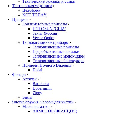
Тактические рюкзаки и сумки
Тактическая медицина
›
Целоформ
NOT TODAY
Прицелы
›
Коллиматорные прицелы
›
HOLOSUN (США)
Зенит (Россия)
Vector Optics
Тепловизионные приборы
›
Тепловизионные прицелы
Предобъективные насадки
Тепловизионные монокуляры
Тепловизионные бинокуляры
Прицелы Ночного Видения
›
Dedal
Фонари
›
Armytek
›
Barracuda
Dobermann
Zippy
Зенит
Чистка оружия, наборы для чистки
›
Масла и смазки
›
ARMISTOL (ФРАНЦИЯ)