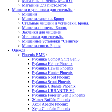
Магазины на Вепрь, МОЛОТ
Магазины для пистолетов
Мишени и установки для стрельбы
›
Мишени
Мишени-тарелки. Броня
Стальные мишени и установки. Броня.
Мишени-попперы. Броня.
Заклейки для мишеней
Установки для стрельбы
Мишенные установки "Свингер"
Мишени-гонги. Броня
Одежда
›
Phoenix RME
›
Рубашка Combat Shirt Gen 3
Рубашка Helper Phoenix
Рубашка Hawaii Phoenix
Рубашка Hunter Phoenix
Рубашка Nord Phoenix
Рубашка Scout Phoenix
Рубашка Urbanite Phoenix
Рубашка URBANITE V2
Рубашка Forester Gen 3 Phoenix
Жилет Buffalo Phoenix
Худи Apache Phoenix
Худи Chieftain Phoenix