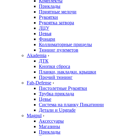
Комплекты
Приклады
Приятные мелочи
Рукоятки
Рукоятка затвора
ЛЦУ
Цевья
Фонари
Коллиматорные прицелы
Тюнинг пулеметов
Akademia
›
ДТК
Кнопки сброса
Планки, накладки. крышки
Прочий тюнинг
Fab-Defense
›
Пистолетные Рукоятки
Трубка приклада
Цевье
Система на планку Пикатинни
Детали и Upgrade
Magpul
›
Аксессуары
Магазины
Приклады