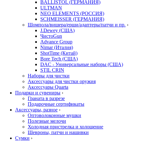
BALLISTOL (ГЕРМАНИЯ)
ULTMAN
NEO ELEMENTS (РОССИЯ)
SCHMEISSER (ГЕРМАНИЯ)
Шомпола/вишера/ерши/адаптеры/патчи и пр.
›
J.Dewey (США)
ЧистоGun
Advance Group
Nimar (Италия)
ShotTime (Китай)
Bore Tech (США)
DAC - Универсальные наборы (США)
STIL CRIN
Наборы для чистки
Аксессуары для чистки оружия
Аксессуары Quarta
Подарки и сувениры
›
Граната в разрезе
Подарочные сертификаты
Аксессуары, разное
›
Оптоволоконные мушки
Полезные мелочи
Холодная пристрелка и холощение
Шевроны, патчи и нашивки
Сумки
›