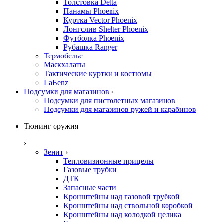
Толстовка Delta
Панамы Phoenix
Куртка Vector Phoenix
Лонгслив Shelter Phoenix
Футболка Phoenix
Рубашка Ranger
Термобелье
Маскхалаты
Тактические куртки и костюмы
LaBenz
Подсумки для магазинов
›
Подсумки для пистолетных магазинов
Подсумки для магазинов ружей и карабинов
Тюнинг оружия
›
Зенит
›
Тепловизионные прицелы
Газовые трубки
ДТК
Запасные части
Кронштейны над газовой трубкой
Кронштейны над ствольной коробкой
Кронштейны над колодкой целика