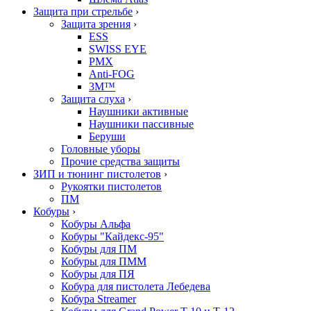
Защита при стрельбе
›
Защита зрения
›
ESS
SWISS EYE
PMX
Anti-FOG
3M™
Защита слуха
›
Наушники активные
Наушники пассивные
Беруши
Головные уборы
Прочие средства защиты
ЗИП и тюнинг пистолетов
›
Рукоятки пистолетов
ПМ
Кобуры
›
Кобуры Альфа
Кобуры "Кайдекс-95"
Кобуры для ПМ
Кобуры для ПММ
Кобуры для ПЯ
Кобура для пистолета Лебедева
Кобура Streamer