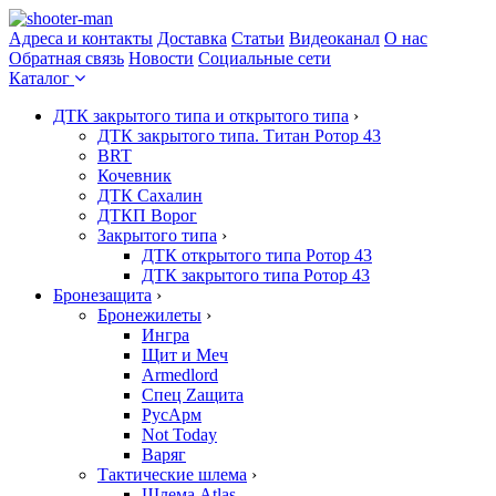
Адреса и контакты
Доставка
Статьи
Видеоканал
О нас
Обратная связь
Новости
Социальные сети
Каталог
ДТК закрытого типа и открытого типа
›
ДТК закрытого типа. Титан Ротор 43
BRT
Кочевник
ДТК Сахалин
ДТКП Ворог
Закрытого типа
›
ДТК открытого типа Ротор 43
ДТК закрытого типа Ротор 43
Бронезащита
›
Бронежилеты
›
Ингра
Щит и Меч
Armedlord
Спец Zащита
РусАрм
Not Today
Варяг
Тактические шлема
›
Шлема Atlas