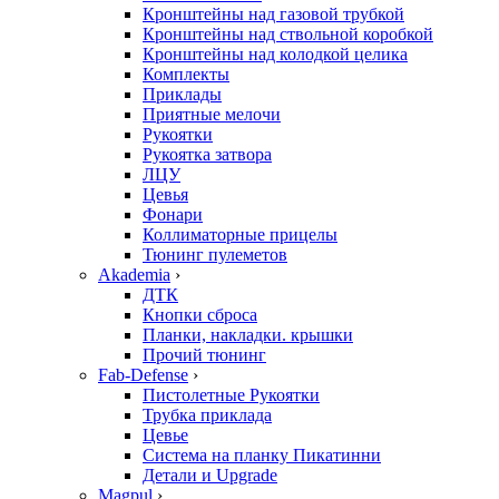
Кронштейны над газовой трубкой
Кронштейны над ствольной коробкой
Кронштейны над колодкой целика
Комплекты
Приклады
Приятные мелочи
Рукоятки
Рукоятка затвора
ЛЦУ
Цевья
Фонари
Коллиматорные прицелы
Тюнинг пулеметов
Akademia
›
ДТК
Кнопки сброса
Планки, накладки. крышки
Прочий тюнинг
Fab-Defense
›
Пистолетные Рукоятки
Трубка приклада
Цевье
Система на планку Пикатинни
Детали и Upgrade
Magpul
›