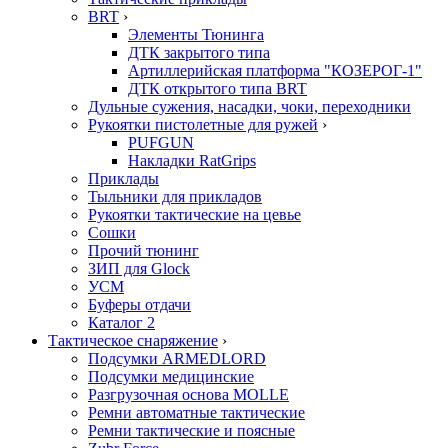
BRT
›
Элементы Тюнинга
ДТК закрытого типа
Артиллерийская платформа "КОЗЕРОГ-1"
ДТК открытого типа BRT
Дульные сужения, насадки, чоки, переходники
Рукоятки пистолетные для ружей
›
PUFGUN
Накладки RatGrips
Приклады
Тыльники для прикладов
Рукоятки тактические на цевье
Сошки
Прочий тюнинг
ЗИП для Glock
УСМ
Буферы отдачи
Каталог 2
Тактическое снаряжение
›
Подсумки ARMEDLORD
Подсумки медицинские
Разгрузочная основа MOLLE
Ремни автоматные тактические
Ремни тактические и поясные