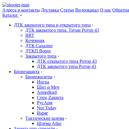
Адреса и контакты
Доставка
Статьи
Видеоканал
О нас
Обратна
Каталог
ДТК закрытого типа и открытого типа
›
ДТК закрытого типа. Титан Ротор 43
BRT
Кочевник
ДТК Сахалин
ДТКП Ворог
Закрытого типа
›
ДТК открытого типа Ротор 43
ДТК закрытого типа Ротор 43
Бронезащита
›
Бронежилеты
›
Ингра
Щит и Меч
Armedlord
Спец Zащита
РусАрм
Not Today
Варяг
Тактические шлема
›
Шлема Atlas
Защита при стрельбе
›