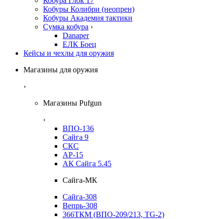
Кобура Глок 17
Кобуры Колибри (неопрен)
Кобуры Академия тактики
Сумка кобура
›
Danaper
ЕЛК Боец
Кейсы и чехлы для оружия
Магазины для оружия
›
Магазины Pufgun
›
ВПО-136
Сайга 9
СКС
АР-15
АК Сайга 5.45
Сайга-МК
Сайга-308
Вепрь-308
366ТКМ (ВПО-209/213, TG-2)