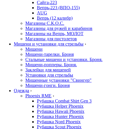
Сайга-223
Вепрь-223 (ВПО-155)
AUG
Вепрь (12 калибр)
Магазины С.К.О.С.
Магазины для ружей и карабинов
Магазины на Вепрь, МОЛОТ
Магазины для пистолетов
Мишени и установки для стрельбы
›
Мишени
Мишени-тарелки. Броня
Стальные мишени и установки. Броня.
Мишени-попперы. Броня.
Заклейки для мишеней
Установки для стрельбы
Мишенные установки "Свингер"
Мишени-гонги. Броня
Одежда
›
Phoenix RME
›
Рубашка Combat Shirt Gen 3
Рубашка Helper Phoenix
Рубашка Hawaii Phoenix
Рубашка Hunter Phoenix
Рубашка Nord Phoenix
Рубашка Scout Phoenix