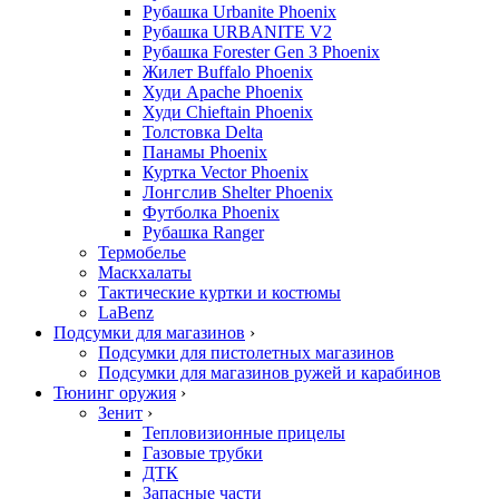
Рубашка Urbanite Phoenix
Рубашка URBANITE V2
Рубашка Forester Gen 3 Phoenix
Жилет Buffalo Phoenix
Худи Apache Phoenix
Худи Chieftain Phoenix
Толстовка Delta
Панамы Phoenix
Куртка Vector Phoenix
Лонгслив Shelter Phoenix
Футболка Phoenix
Рубашка Ranger
Термобелье
Маскхалаты
Тактические куртки и костюмы
LaBenz
Подсумки для магазинов
›
Подсумки для пистолетных магазинов
Подсумки для магазинов ружей и карабинов
Тюнинг оружия
›
Зенит
›
Тепловизионные прицелы
Газовые трубки
ДТК
Запасные части