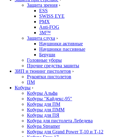
Защита зрения
›
ESS
SWISS EYE
PMX
Anti-FOG
3M™
Защита слуха
›
Наушники активные
Наушники пассивные
Беруши
Головные уборы
Прочие средства защиты
ЗИП и тюнинг пистолетов
›
Рукоятки пистолетов
ПМ
Кобуры
›
Кобуры Альфа
Кобуры "Кайдекс-95"
Кобуры для ПМ
Кобуры для ПММ
Кобуры для ПЯ
Кобура для пистолета Лебедева
Кобура Streamer
Кобуры для Grand Power T-10 и Т-12