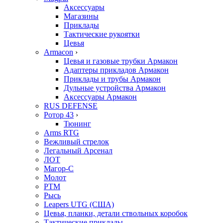
Аксессуары
Магазины
Приклады
Тактические рукоятки
Цевья
Armacon
›
Цевья и газовые трубки Армакон
Адаптеры прикладов Армакон
Приклады и трубы Армакон
Дульные устройства Армакон
Аксессуары Армакон
RUS DEFENSE
Ротор 43
›
Тюнинг
Arms RTG
Вежливый стрелок
Легальный Арсенал
ЛОТ
Магор-С
Молот
РТМ
Рысь
Leapers UTG (США)
Цевья, планки, детали ствольных коробок
Тактические приклады