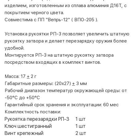
изделием, изготовленным из сплава алюминия Д16Т, с
покрытием черного цвета.
Совместима с ПП "Вепрь-12" ( ВПО-205 ).
Установка рукоятки РП-3 позволяет увеличить штатную
рукоятку затвора и делает перезарядку оружия более
удобной.
Монтируется РП-3 на штатную рукоятку затвора
посредством входящих в комплект винтов.
Масса:
17
+
2 г
Габаритные размеры:
(20х27)
+
3 мм
Рабочий диапазон температур окружающей среды:
от
-50°С до +50°С
Гарантийный срок хранения и эксплуатации:
60 мес
Комплектность поставки:
Рукоятка перезарядки РП-3
1 шт
Ключ шестигранный
1 шт
Винт крепежный
2 шт