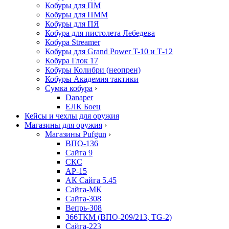
Кобуры для ПМ
Кобуры для ПММ
Кобуры для ПЯ
Кобура для пистолета Лебедева
Кобура Streamer
Кобуры для Grand Power T-10 и Т-12
Кобура Глок 17
Кобуры Колибри (неопрен)
Кобуры Академия тактики
Сумка кобура
›
Danaper
ЕЛК Боец
Кейсы и чехлы для оружия
Магазины для оружия
›
Магазины Pufgun
›
ВПО-136
Сайга 9
СКС
АР-15
АК Сайга 5.45
Сайга-МК
Сайга-308
Вепрь-308
366ТКМ (ВПО-209/213, TG-2)
Сайга-223