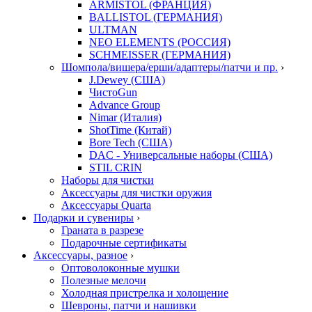
ARMISTOL (ФРАНЦИЯ)
BALLISTOL (ГЕРМАНИЯ)
ULTMAN
NEO ELEMENTS (РОССИЯ)
SCHMEISSER (ГЕРМАНИЯ)
Шомпола/вишера/ерши/адаптеры/патчи и пр.
›
J.Dewey (США)
ЧистоGun
Advance Group
Nimar (Италия)
ShotTime (Китай)
Bore Tech (США)
DAC - Универсальные наборы (США)
STIL CRIN
Наборы для чистки
Аксессуары для чистки оружия
Аксессуары Quarta
Подарки и сувениры
›
Граната в разрезе
Подарочные сертификаты
Аксессуары, разное
›
Оптоволоконные мушки
Полезные мелочи
Холодная пристрелка и холощение
Шевроны, патчи и нашивки