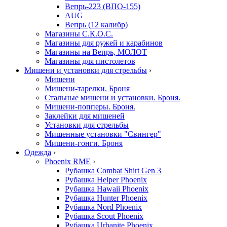
Вепрь-223 (ВПО-155)
AUG
Вепрь (12 калибр)
Магазины С.К.О.С.
Магазины для ружей и карабинов
Магазины на Вепрь, МОЛОТ
Магазины для пистолетов
Мишени и установки для стрельбы
›
Мишени
Мишени-тарелки. Броня
Стальные мишени и установки. Броня.
Мишени-попперы. Броня.
Заклейки для мишеней
Установки для стрельбы
Мишенные установки "Свингер"
Мишени-гонги. Броня
Одежда
›
Phoenix RME
›
Рубашка Combat Shirt Gen 3
Рубашка Helper Phoenix
Рубашка Hawaii Phoenix
Рубашка Hunter Phoenix
Рубашка Nord Phoenix
Рубашка Scout Phoenix
Рубашка Urbanite Phoenix