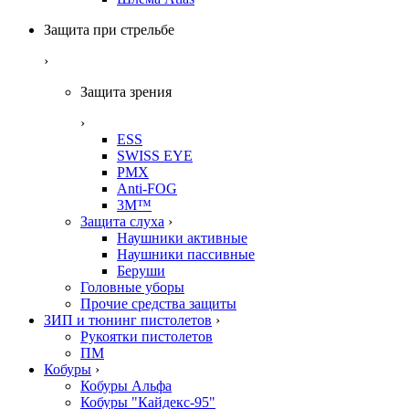
Защита при стрельбе
›
Защита зрения
›
ESS
SWISS EYE
PMX
Anti-FOG
3M™
Защита слуха
›
Наушники активные
Наушники пассивные
Беруши
Головные уборы
Прочие средства защиты
ЗИП и тюнинг пистолетов
›
Рукоятки пистолетов
ПМ
Кобуры
›
Кобуры Альфа
Кобуры "Кайдекс-95"