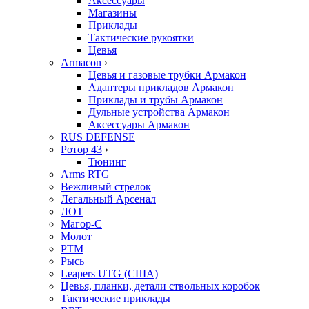
Аксессуары
Магазины
Приклады
Тактические рукоятки
Цевья
Armacon
›
Цевья и газовые трубки Армакон
Адаптеры прикладов Армакон
Приклады и трубы Армакон
Дульные устройства Армакон
Аксессуары Армакон
RUS DEFENSE
Ротор 43
›
Тюнинг
Arms RTG
Вежливый стрелок
Легальный Арсенал
ЛОТ
Магор-С
Молот
РТМ
Рысь
Leapers UTG (США)
Цевья, планки, детали ствольных коробок
Тактические приклады