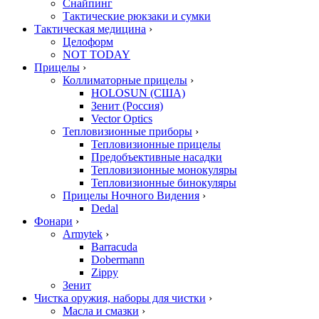
Снайпинг
Тактические рюкзаки и сумки
Тактическая медицина
›
Целоформ
NOT TODAY
Прицелы
›
Коллиматорные прицелы
›
HOLOSUN (США)
Зенит (Россия)
Vector Optics
Тепловизионные приборы
›
Тепловизионные прицелы
Предобъективные насадки
Тепловизионные монокуляры
Тепловизионные бинокуляры
Прицелы Ночного Видения
›
Dedal
Фонари
›
Armytek
›
Barracuda
Dobermann
Zippy
Зенит
Чистка оружия, наборы для чистки
›
Масла и смазки
›