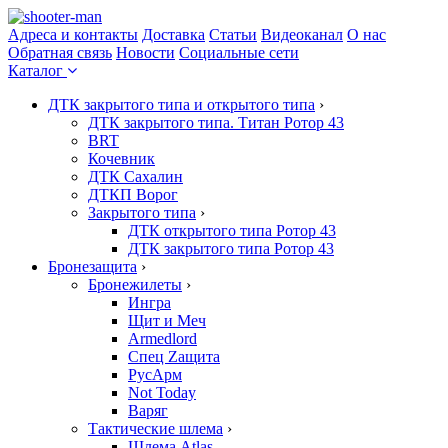
Адреса и контакты
Доставка
Статьи
Видеоканал
О нас
Обратная связь
Новости
Социальные сети
Каталог
ДТК закрытого типа и открытого типа
›
ДТК закрытого типа. Титан Ротор 43
BRT
Кочевник
ДТК Сахалин
ДТКП Ворог
Закрытого типа
›
ДТК открытого типа Ротор 43
ДТК закрытого типа Ротор 43
Бронезащита
›
Бронежилеты
›
Ингра
Щит и Меч
Armedlord
Спец Zащита
РусАрм
Not Today
Варяг
Тактические шлема
›
Шлема Atlas