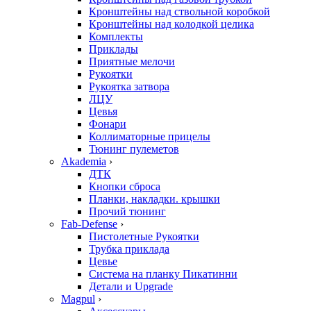
Кронштейны над ствольной коробкой
Кронштейны над колодкой целика
Комплекты
Приклады
Приятные мелочи
Рукоятки
Рукоятка затвора
ЛЦУ
Цевья
Фонари
Коллиматорные прицелы
Тюнинг пулеметов
Akademia
›
ДТК
Кнопки сброса
Планки, накладки. крышки
Прочий тюнинг
Fab-Defense
›
Пистолетные Рукоятки
Трубка приклада
Цевье
Система на планку Пикатинни
Детали и Upgrade
Magpul
›