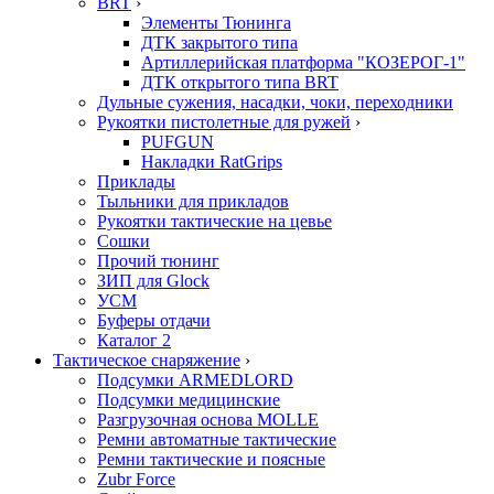
BRT
›
Элементы Тюнинга
ДТК закрытого типа
Артиллерийская платформа "КОЗЕРОГ-1"
ДТК открытого типа BRT
Дульные сужения, насадки, чоки, переходники
Рукоятки пистолетные для ружей
›
PUFGUN
Накладки RatGrips
Приклады
Тыльники для прикладов
Рукоятки тактические на цевье
Сошки
Прочий тюнинг
ЗИП для Glock
УСМ
Буферы отдачи
Каталог 2
Тактическое снаряжение
›
Подсумки ARMEDLORD
Подсумки медицинские
Разгрузочная основа MOLLE
Ремни автоматные тактические
Ремни тактические и поясные
Zubr Force