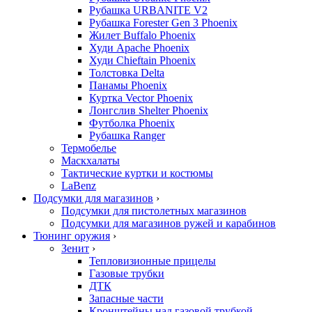
Рубашка URBANITE V2
Рубашка Forester Gen 3 Phoenix
Жилет Buffalo Phoenix
Худи Apache Phoenix
Худи Chieftain Phoenix
Толстовка Delta
Панамы Phoenix
Куртка Vector Phoenix
Лонгслив Shelter Phoenix
Футболка Phoenix
Рубашка Ranger
Термобелье
Маскхалаты
Тактические куртки и костюмы
LaBenz
Подсумки для магазинов
›
Подсумки для пистолетных магазинов
Подсумки для магазинов ружей и карабинов
Тюнинг оружия
›
Зенит
›
Тепловизионные прицелы
Газовые трубки
ДТК
Запасные части
Кронштейны над газовой трубкой