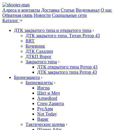
Адреса и контакты
Доставка
Статьи
Видеоканал
О нас
Обратная связь
Новости
Социальные сети
Каталог
ДТК закрытого типа и открытого типа
›
ДТК закрытого типа. Титан Ротор 43
BRT
Кочевник
ДТК Сахалин
ДТКП Ворог
Закрытого типа
›
ДТК открытого типа Ротор 43
ДТК закрытого типа Ротор 43
Бронезащита
›
Бронежилеты
›
Ингра
Щит и Меч
Armedlord
Спец Zащита
РусАрм
Not Today
Варяг
Тактические шлема
›
Шлема Atlas