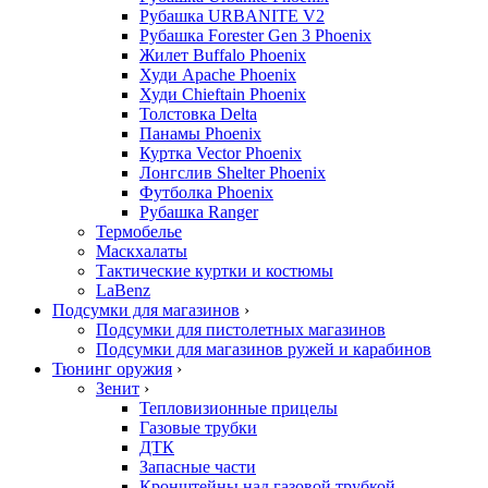
Рубашка URBANITE V2
Рубашка Forester Gen 3 Phoenix
Жилет Buffalo Phoenix
Худи Apache Phoenix
Худи Chieftain Phoenix
Толстовка Delta
Панамы Phoenix
Куртка Vector Phoenix
Лонгслив Shelter Phoenix
Футболка Phoenix
Рубашка Ranger
Термобелье
Маскхалаты
Тактические куртки и костюмы
LaBenz
Подсумки для магазинов
›
Подсумки для пистолетных магазинов
Подсумки для магазинов ружей и карабинов
Тюнинг оружия
›
Зенит
›
Тепловизионные прицелы
Газовые трубки
ДТК
Запасные части
Кронштейны над газовой трубкой