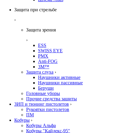
Защита при стрельбе
›
Защита зрения
›
ESS
SWISS EYE
PMX
Anti-FOG
3M™
Защита слуха
›
Наушники активные
Наушники пассивные
Беруши
Головные уборы
Прочие средства защиты
ЗИП и тюнинг пистолетов
›
Рукоятки пистолетов
ПМ
Кобуры
›
Кобуры Альфа
Кобуры "Кайдекс-95"