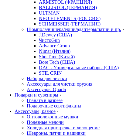
ARMISTOL (ФРАНЦИЯ)
BALLISTOL (ГЕРМАНИЯ)
ULTMAN
NEO ELEMENTS (РОССИЯ)
SCHMEISSER (ГЕРМАНИЯ)
Шомпола/вишера/ерши/адаптеры/патчи и пр.
›
J.Dewey (США)
ЧистоGun
Advance Group
Nimar (Италия)
ShotTime (Китай)
Bore Tech (США)
DAC - Универсальные наборы (США)
STIL CRIN
Наборы для чистки
Аксессуары для чистки оружия
Аксессуары Quarta
Подарки и сувениры
›
Граната в разрезе
Подарочные сертификаты
Аксессуары, разное
›
Оптоволоконные мушки
Полезные мелочи
Холодная пристрелка и холощение
Шевроны, патчи и нашивки