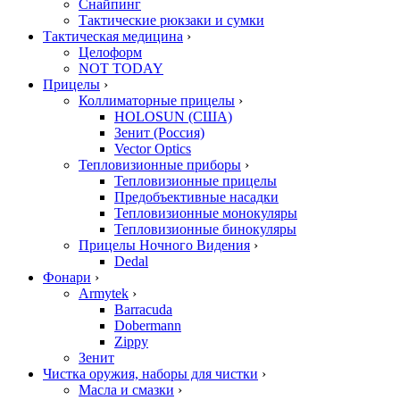
Снайпинг
Тактические рюкзаки и сумки
Тактическая медицина
›
Целоформ
NOT TODAY
Прицелы
›
Коллиматорные прицелы
›
HOLOSUN (США)
Зенит (Россия)
Vector Optics
Тепловизионные приборы
›
Тепловизионные прицелы
Предобъективные насадки
Тепловизионные монокуляры
Тепловизионные бинокуляры
Прицелы Ночного Видения
›
Dedal
Фонари
›
Armytek
›
Barracuda
Dobermann
Zippy
Зенит
Чистка оружия, наборы для чистки
›
Масла и смазки
›