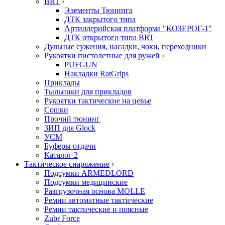
BRT
›
Элементы Тюнинга
ДТК закрытого типа
Артиллерийская платформа "КОЗЕРОГ-1"
ДТК открытого типа BRT
Дульные сужения, насадки, чоки, переходники
Рукоятки пистолетные для ружей
›
PUFGUN
Накладки RatGrips
Приклады
Тыльники для прикладов
Рукоятки тактические на цевье
Сошки
Прочий тюнинг
ЗИП для Glock
УСМ
Буферы отдачи
Каталог 2
Тактическое снаряжение
›
Подсумки ARMEDLORD
Подсумки медицинские
Разгрузочная основа MOLLE
Ремни автоматные тактические
Ремни тактические и поясные
Zubr Force