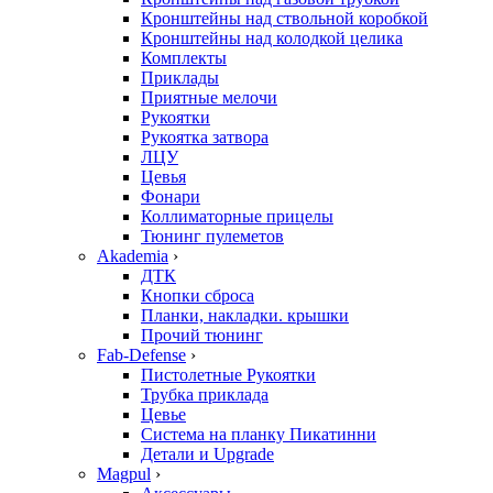
Кронштейны над ствольной коробкой
Кронштейны над колодкой целика
Комплекты
Приклады
Приятные мелочи
Рукоятки
Рукоятка затвора
ЛЦУ
Цевья
Фонари
Коллиматорные прицелы
Тюнинг пулеметов
Akademia
›
ДТК
Кнопки сброса
Планки, накладки. крышки
Прочий тюнинг
Fab-Defense
›
Пистолетные Рукоятки
Трубка приклада
Цевье
Система на планку Пикатинни
Детали и Upgrade
Magpul
›