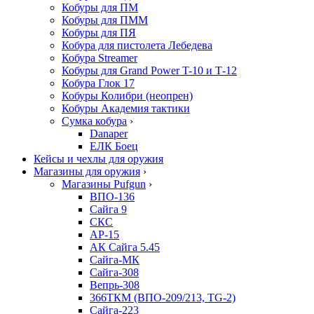
Кобуры для ПМ
Кобуры для ПММ
Кобуры для ПЯ
Кобура для пистолета Лебедева
Кобура Streamer
Кобуры для Grand Power T-10 и Т-12
Кобура Глок 17
Кобуры Колибри (неопрен)
Кобуры Академия тактики
Сумка кобура
›
Danaper
ЕЛК Боец
Кейсы и чехлы для оружия
Магазины для оружия
›
Магазины Pufgun
›
ВПО-136
Сайга 9
СКС
АР-15
АК Сайга 5.45
Сайга-МК
Сайга-308
Вепрь-308
366ТКМ (ВПО-209/213, TG-2)
Сайга-223