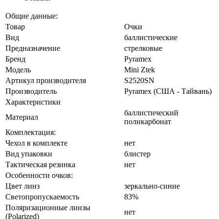
Общие данные:
Товар
Очки
Вид
баллистические
Предназначение
стрелковые
Бренд
Pyramex
Модель
Mini Ztek
Артикул производителя
S2520SN
Производитель
Pyramex (США - Тайвань)
Характеристики
баллистический
Материал
поликарбонат
Комплектация:
Чехол в комплекте
нет
Вид упаковки
блистер
Тактическая резинка
нет
Особенности очков:
Цвет линз
зеркально-синие
Светопропускаемость
83%
Поляризационные линзы
нет
(Polarized)