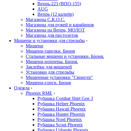
Вепрь-223 (ВПО-155)
AUG
Вепрь (12 калибр)
Магазины С.К.О.С.
Магазины для ружей и карабинов
Магазины на Вепрь, МОЛОТ
Магазины для пистолетов
Мишени и установки для стрельбы
›
Мишени
Мишени-тарелки. Броня
Стальные мишени и установки. Броня.
Мишени-попперы. Броня.
Заклейки для мишеней
Установки для стрельбы
Мишенные установки "Свингер"
Мишени-гонги. Броня
Одежда
›
Phoenix RME
›
Рубашка Combat Shirt Gen 3
Рубашка Helper Phoenix
Рубашка Hawaii Phoenix
Рубашка Hunter Phoenix
Рубашка Nord Phoenix
Рубашка Scout Phoenix
Рубашка Urbanite Phoenix