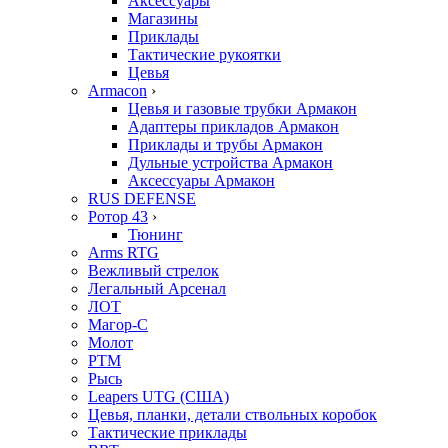
Аксессуары
Магазины
Приклады
Тактические рукоятки
Цевья
Armacon
›
Цевья и газовые трубки Армакон
Адаптеры прикладов Армакон
Приклады и трубы Армакон
Дульные устройства Армакон
Аксессуары Армакон
RUS DEFENSE
Ротор 43
›
Тюнинг
Arms RTG
Вежливый стрелок
Легальный Арсенал
ЛОТ
Магор-С
Молот
РТМ
Рысь
Leapers UTG (США)
Цевья, планки, детали ствольных коробок
Тактические приклады