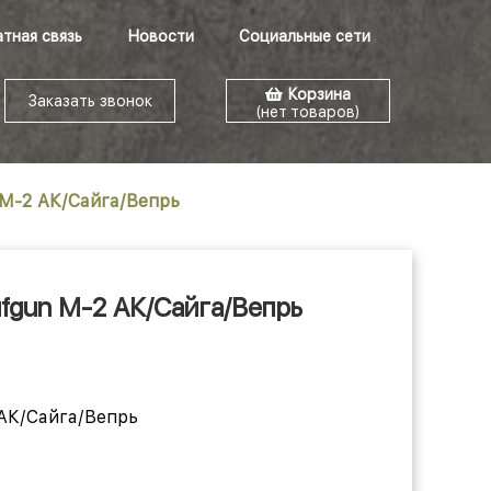
тная связь
Новости
Социальные сети
Корзина
Заказать звонок
(нет товаров)
 M-2 АК/Сайга/Вепрь
fgun M-2 АК/Сайга/Вепрь
 АК/Сайга/Вепрь