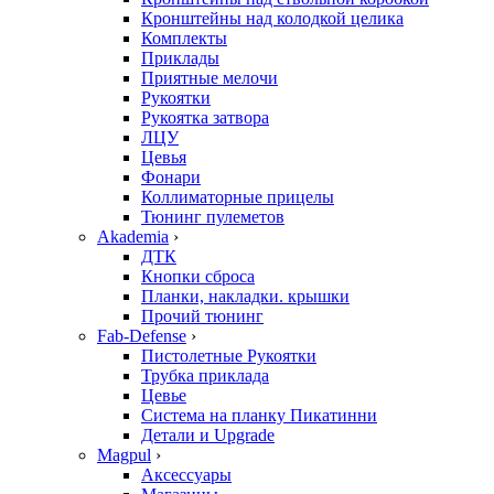
Кронштейны над колодкой целика
Комплекты
Приклады
Приятные мелочи
Рукоятки
Рукоятка затвора
ЛЦУ
Цевья
Фонари
Коллиматорные прицелы
Тюнинг пулеметов
Akademia
›
ДТК
Кнопки сброса
Планки, накладки. крышки
Прочий тюнинг
Fab-Defense
›
Пистолетные Рукоятки
Трубка приклада
Цевье
Система на планку Пикатинни
Детали и Upgrade
Magpul
›
Аксессуары