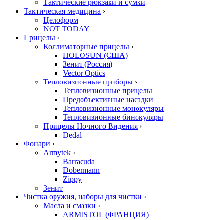
Тактические рюкзаки и сумки
Тактическая медицина
›
Целоформ
NOT TODAY
Прицелы
›
Коллиматорные прицелы
›
HOLOSUN (США)
Зенит (Россия)
Vector Optics
Тепловизионные приборы
›
Тепловизионные прицелы
Предобъективные насадки
Тепловизионные монокуляры
Тепловизионные бинокуляры
Прицелы Ночного Видения
›
Dedal
Фонари
›
Armytek
›
Barracuda
Dobermann
Zippy
Зенит
Чистка оружия, наборы для чистки
›
Масла и смазки
›
ARMISTOL (ФРАНЦИЯ)