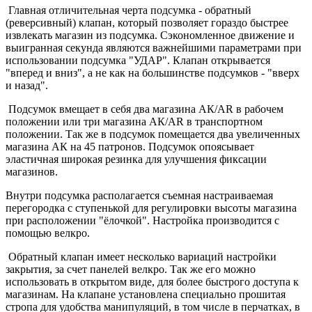
Главная отличительная черта подсумка - обратный
(реверсивный) клапан, который позволяет гораздо быстрее
извлекать магазин из подсумка. Сэкономленное движение и
выигранная секунда являются важнейшими параметрами при
использовании подсумка "УДАР". Клапан открывается
"вперед и вниз", а не как на большинстве подсумков - "вверх
и назад".
Подсумок вмещает в себя два магазина АК/AR в рабочем
положении или три магазина АК/AR в транспортном
положении. Так же в подсумок помещается два увеличенных
магазина АК на 45 патронов. Подсумок опоясывает
эластичная широкая резинка для улучшения фиксации
магазинов.
Внутри подсумка располагается съемная настраиваемая
перегородка с ступенькой для регулировки высоты магазина
при расположении "ёлочкой". Настройка производится с
помощью велкро.
Обратный клапан имеет несколько вариаций настройки
закрытия, за счет панелей велкро. Так же его можно
использовать в открытом виде, для более быстрого доступа к
магазинам. На клапане установлена специально прошитая
стропа для удобства манипуляций, в том числе в перчатках, в