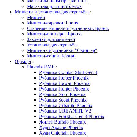
Магазины на Вепрь, МОЛОТ
Магазины для пистолетов
Мишени и установки для стрельбы
›
Мишени
Мишени-тарелки. Броня
Стальные мишени и установки. Броня.
Мишени-попперы. Броня.
Заклейки для мишеней
Установки для стрельбы
Мишенные установки "Свингер"
Мишени-гонги. Броня
Одежда
›
Phoenix RME
›
Рубашка Combat Shirt Gen 3
Рубашка Helper Phoenix
Рубашка Hawaii Phoenix
Рубашка Hunter Phoenix
Рубашка Nord Phoenix
Рубашка Scout Phoenix
Рубашка Urbanite Phoenix
Рубашка URBANITE V2
Рубашка Forester Gen 3 Phoenix
Жилет Buffalo Phoenix
Худи Apache Phoenix
Худи Chieftain Phoenix