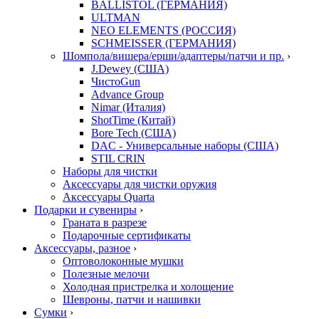
BALLISTOL (ГЕРМАНИЯ)
ULTMAN
NEO ELEMENTS (РОССИЯ)
SCHMEISSER (ГЕРМАНИЯ)
Шомпола/вишера/ерши/адаптеры/патчи и пр.
›
J.Dewey (США)
ЧистоGun
Advance Group
Nimar (Италия)
ShotTime (Китай)
Bore Tech (США)
DAC - Универсальные наборы (США)
STIL CRIN
Наборы для чистки
Аксессуары для чистки оружия
Аксессуары Quarta
Подарки и сувениры
›
Граната в разрезе
Подарочные сертификаты
Аксессуары, разное
›
Оптоволоконные мушки
Полезные мелочи
Холодная пристрелка и холощение
Шевроны, патчи и нашивки
Сумки
›