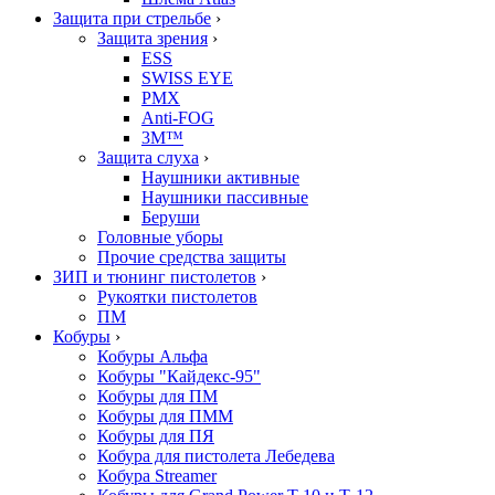
Защита при стрельбе
›
Защита зрения
›
ESS
SWISS EYE
PMX
Anti-FOG
3M™
Защита слуха
›
Наушники активные
Наушники пассивные
Беруши
Головные уборы
Прочие средства защиты
ЗИП и тюнинг пистолетов
›
Рукоятки пистолетов
ПМ
Кобуры
›
Кобуры Альфа
Кобуры "Кайдекс-95"
Кобуры для ПМ
Кобуры для ПММ
Кобуры для ПЯ
Кобура для пистолета Лебедева
Кобура Streamer