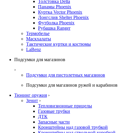
Толстовка Delta
Панамы Phoenix
Куртка Vector Phoenix
Лонгслив Shelter Phoenix
Футболка Phoenix
Рубашка Ranger
Термобелье
Маскхалаты
Тактические куртки и костюмы
LaBenz
Подсумки для магазинов
›
Подсумки для пистолетных магазинов
Подсумки для магазинов ружей и карабинов
Тюнинг оружия
›
Зенит
›
Тепловизионные прицелы
Газовые трубки
ДТК
Запасные части
Кронштейны над газовой трубкой
Кронштейны над ствольной коробкой