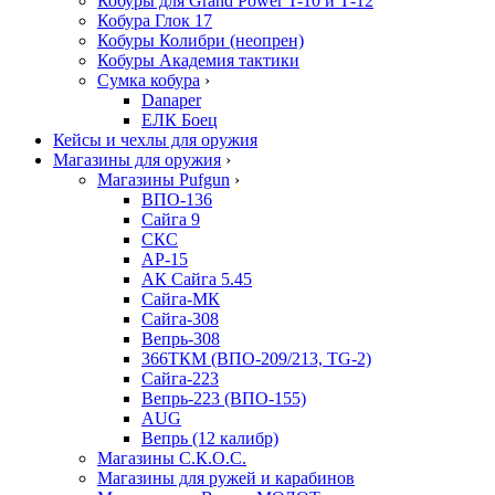
Кобуры для Grand Power T-10 и Т-12
Кобура Глок 17
Кобуры Колибри (неопрен)
Кобуры Академия тактики
Сумка кобура
›
Danaper
ЕЛК Боец
Кейсы и чехлы для оружия
Магазины для оружия
›
Магазины Pufgun
›
ВПО-136
Сайга 9
СКС
АР-15
АК Сайга 5.45
Сайга-МК
Сайга-308
Вепрь-308
366ТКМ (ВПО-209/213, TG-2)
Сайга-223
Вепрь-223 (ВПО-155)
AUG
Вепрь (12 калибр)
Магазины С.К.О.С.
Магазины для ружей и карабинов