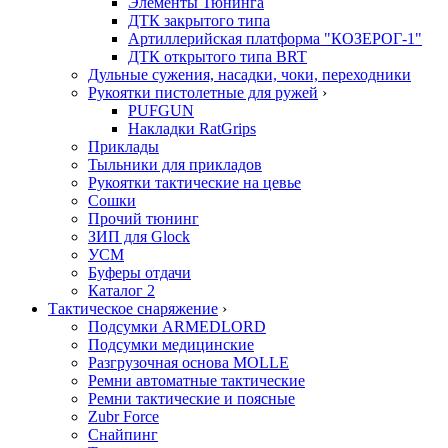
Элементы Тюнинга
ДТК закрытого типа
Артиллерийская платформа "КОЗЕРОГ-1"
ДТК открытого типа BRT
Дульные сужения, насадки, чоки, переходники
Рукоятки пистолетные для ружей
›
PUFGUN
Накладки RatGrips
Приклады
Тыльники для прикладов
Рукоятки тактические на цевье
Сошки
Прочий тюнинг
ЗИП для Glock
УСМ
Буферы отдачи
Каталог 2
Тактическое снаряжение
›
Подсумки ARMEDLORD
Подсумки медицинские
Разгрузочная основа MOLLE
Ремни автоматные тактические
Ремни тактические и поясные
Zubr Force
Снайпинг