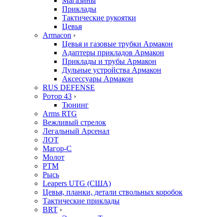
Магазины
Приклады
Тактические рукоятки
Цевья
Armacon
›
Цевья и газовые трубки Армакон
Адаптеры прикладов Армакон
Приклады и трубы Армакон
Дульные устройства Армакон
Аксессуары Армакон
RUS DEFENSE
Ротор 43
›
Тюнинг
Arms RTG
Вежливый стрелок
Легальный Арсенал
ЛОТ
Магор-С
Молот
РТМ
Рысь
Leapers UTG (США)
Цевья, планки, детали ствольных коробок
Тактические приклады
BRT
›