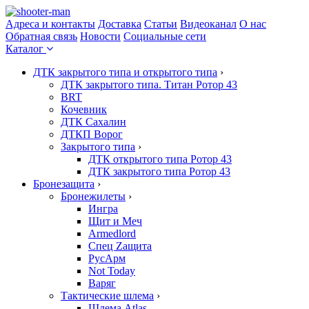
Адреса и контакты
Доставка
Статьи
Видеоканал
О нас
Обратная связь
Новости
Социальные сети
Каталог
ДТК закрытого типа и открытого типа
›
ДТК закрытого типа. Титан Ротор 43
BRT
Кочевник
ДТК Сахалин
ДТКП Ворог
Закрытого типа
›
ДТК открытого типа Ротор 43
ДТК закрытого типа Ротор 43
Бронезащита
›
Бронежилеты
›
Ингра
Щит и Меч
Armedlord
Спец Zащита
РусАрм
Not Today
Варяг
Тактические шлема
›
Шлема Atlas