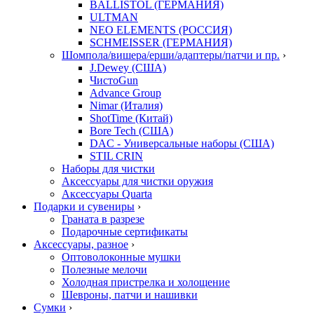
BALLISTOL (ГЕРМАНИЯ)
ULTMAN
NEO ELEMENTS (РОССИЯ)
SCHMEISSER (ГЕРМАНИЯ)
Шомпола/вишера/ерши/адаптеры/патчи и пр.
›
J.Dewey (США)
ЧистоGun
Advance Group
Nimar (Италия)
ShotTime (Китай)
Bore Tech (США)
DAC - Универсальные наборы (США)
STIL CRIN
Наборы для чистки
Аксессуары для чистки оружия
Аксессуары Quarta
Подарки и сувениры
›
Граната в разрезе
Подарочные сертификаты
Аксессуары, разное
›
Оптоволоконные мушки
Полезные мелочи
Холодная пристрелка и холощение
Шевроны, патчи и нашивки
Сумки
›