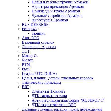
Цевья и газовые трубки Армакон
Адаптеры прикладов Армакон
Приклады и трубы Армакон
Дульные устройства Армакон
Аксессуары Армакон
RUS DEFENSE
Ротор 43
›
Тюнинг
Arms RTG
Вежливый стрелок
Легальный Арсенал
ЛОТ
Магор-С
Молот
РТМ
Рысь
Leapers UTG (США)
Цевья, планки, детали ствольных коробок
Тактические приклады
BRT
›
Элементы Тюнинга
ДТК закрытого типа
Артиллерийская платформа "КОЗЕРОГ-1"
ДТК открытого типа BRT
Дульные сужения, насадки, чоки, переходники