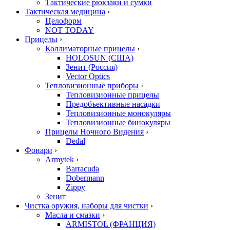
Тактические рюкзаки и сумки
Тактическая медицина
›
Целоформ
NOT TODAY
Прицелы
›
Коллиматорные прицелы
›
HOLOSUN (США)
Зенит (Россия)
Vector Optics
Тепловизионные приборы
›
Тепловизионные прицелы
Предобъективные насадки
Тепловизионные монокуляры
Тепловизионные бинокуляры
Прицелы Ночного Видения
›
Dedal
Фонари
›
Armytek
›
Barracuda
Dobermann
Zippy
Зенит
Чистка оружия, наборы для чистки
›
Масла и смазки
›
ARMISTOL (ФРАНЦИЯ)