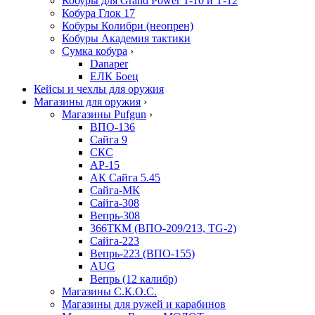
Кобуры для Grand Power T-10 и Т-12
Кобура Глок 17
Кобуры Колибри (неопрен)
Кобуры Академия тактики
Сумка кобура
›
Danaper
ЕЛК Боец
Кейсы и чехлы для оружия
Магазины для оружия
›
Магазины Pufgun
›
ВПО-136
Сайга 9
СКС
АР-15
АК Сайга 5.45
Сайга-МК
Сайга-308
Вепрь-308
366ТКМ (ВПО-209/213, TG-2)
Сайга-223
Вепрь-223 (ВПО-155)
AUG
Вепрь (12 калибр)
Магазины С.К.О.С.
Магазины для ружей и карабинов