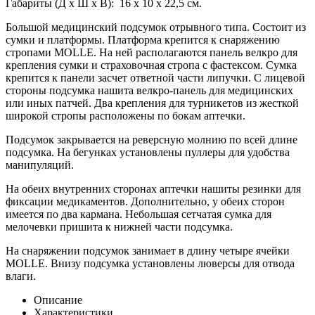
Габариты (Д х Ш х В): 16 х 10 х 22,5 см.
Большой медицинский подсумок отрывного типа. Состоит из
сумки и платформы. Платформа крепится к снаряжению
стропами MOLLE. На ней располагаются панель велкро для
крепления сумки и страховочная стропа с фастексом. Сумка
крепится к панели засчет ответной части липучки. С лицевой
стороны подсумка нашита велкро-панель для медицинских
или иных патчей. Два крепления для турникетов из жесткой
широкой стропы расположены по бокам аптечки.
Подсумок закрывается на реверсную молнию по всей длине
подсумка. На бегунках установлены пуллеры для удобства
манипуляций.
На обеих внутренних сторонах аптечки нашиты резинки для
фиксации медикаментов. Дополнительно, у обеих сторон
имеется по два кармана. Небольшая сетчатая сумка для
мелочевки пришита к нижней части подсумка.
На снаряжении подсумок занимает в длину четыре ячейки
MOLLE. Внизу подсумка установлены люверсы для отвода
влаги.
Описание
Характеристики