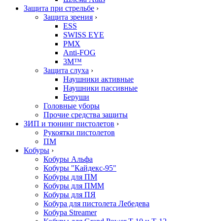
Защита при стрельбе
›
Защита зрения
›
ESS
SWISS EYE
PMX
Anti-FOG
3M™
Защита слуха
›
Наушники активные
Наушники пассивные
Беруши
Головные уборы
Прочие средства защиты
ЗИП и тюнинг пистолетов
›
Рукоятки пистолетов
ПМ
Кобуры
›
Кобуры Альфа
Кобуры "Кайдекс-95"
Кобуры для ПМ
Кобуры для ПММ
Кобуры для ПЯ
Кобура для пистолета Лебедева
Кобура Streamer