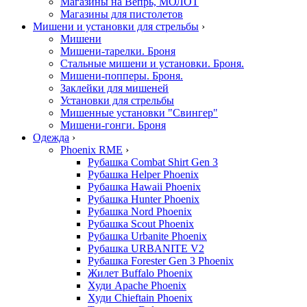
Магазины на Вепрь, МОЛОТ
Магазины для пистолетов
Мишени и установки для стрельбы
›
Мишени
Мишени-тарелки. Броня
Стальные мишени и установки. Броня.
Мишени-попперы. Броня.
Заклейки для мишеней
Установки для стрельбы
Мишенные установки "Свингер"
Мишени-гонги. Броня
Одежда
›
Phoenix RME
›
Рубашка Combat Shirt Gen 3
Рубашка Helper Phoenix
Рубашка Hawaii Phoenix
Рубашка Hunter Phoenix
Рубашка Nord Phoenix
Рубашка Scout Phoenix
Рубашка Urbanite Phoenix
Рубашка URBANITE V2
Рубашка Forester Gen 3 Phoenix
Жилет Buffalo Phoenix
Худи Apache Phoenix
Худи Chieftain Phoenix