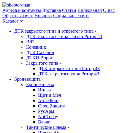
Адреса и контакты
Доставка
Статьи
Видеоканал
О нас
Обратная связь
Новости
Социальные сети
Каталог
ДТК закрытого типа и открытого типа
›
ДТК закрытого типа. Титан Ротор 43
BRT
Кочевник
ДТК Сахалин
ДТКП Ворог
Закрытого типа
›
ДТК открытого типа Ротор 43
ДТК закрытого типа Ротор 43
Бронезащита
›
Бронежилеты
›
Ингра
Щит и Меч
Armedlord
Спец Zащита
РусАрм
Not Today
Варяг
Тактические шлема
›
Шлема Atlas