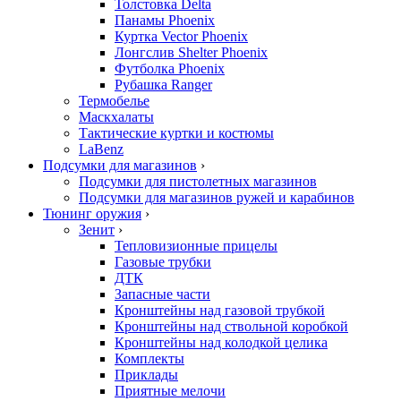
Толстовка Delta
Панамы Phoenix
Куртка Vector Phoenix
Лонгслив Shelter Phoenix
Футболка Phoenix
Рубашка Ranger
Термобелье
Маскхалаты
Тактические куртки и костюмы
LaBenz
Подсумки для магазинов
›
Подсумки для пистолетных магазинов
Подсумки для магазинов ружей и карабинов
Тюнинг оружия
›
Зенит
›
Тепловизионные прицелы
Газовые трубки
ДТК
Запасные части
Кронштейны над газовой трубкой
Кронштейны над ствольной коробкой
Кронштейны над колодкой целика
Комплекты
Приклады
Приятные мелочи