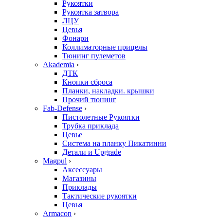
Рукоятки
Рукоятка затвора
ЛЦУ
Цевья
Фонари
Коллиматорные прицелы
Тюнинг пулеметов
Akademia
›
ДТК
Кнопки сброса
Планки, накладки. крышки
Прочий тюнинг
Fab-Defense
›
Пистолетные Рукоятки
Трубка приклада
Цевье
Система на планку Пикатинни
Детали и Upgrade
Magpul
›
Аксессуары
Магазины
Приклады
Тактические рукоятки
Цевья
Armacon
›