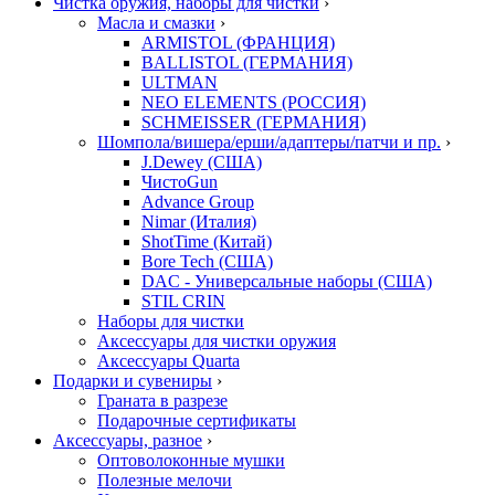
Чистка оружия, наборы для чистки
›
Масла и смазки
›
ARMISTOL (ФРАНЦИЯ)
BALLISTOL (ГЕРМАНИЯ)
ULTMAN
NEO ELEMENTS (РОССИЯ)
SCHMEISSER (ГЕРМАНИЯ)
Шомпола/вишера/ерши/адаптеры/патчи и пр.
›
J.Dewey (США)
ЧистоGun
Advance Group
Nimar (Италия)
ShotTime (Китай)
Bore Tech (США)
DAC - Универсальные наборы (США)
STIL CRIN
Наборы для чистки
Аксессуары для чистки оружия
Аксессуары Quarta
Подарки и сувениры
›
Граната в разрезе
Подарочные сертификаты
Аксессуары, разное
›
Оптоволоконные мушки
Полезные мелочи