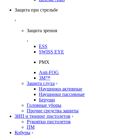
Защита при стрельбе
›
Защита зрения
›
ESS
SWISS EYE
PMX
Anti-FOG
3M™
Защита слуха
›
Наушники активные
Наушники пассивные
Беруши
Головные уборы
Прочие средства защиты
ЗИП и тюнинг пистолетов
›
Рукоятки пистолетов
ПМ
Кобуры
›