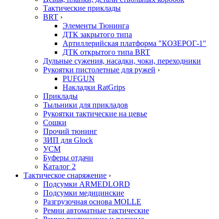
Тактические приклады
BRT
›
Элементы Тюнинга
ДТК закрытого типа
Артиллерийская платформа "КОЗЕРОГ-1"
ДТК открытого типа BRT
Дульные сужения, насадки, чоки, переходники
Рукоятки пистолетные для ружей
›
PUFGUN
Накладки RatGrips
Приклады
Тыльники для прикладов
Рукоятки тактические на цевье
Сошки
Прочий тюнинг
ЗИП для Glock
УСМ
Буферы отдачи
Каталог 2
Тактическое снаряжение
›
Подсумки ARMEDLORD
Подсумки медицинские
Разгрузочная основа MOLLE
Ремни автоматные тактические