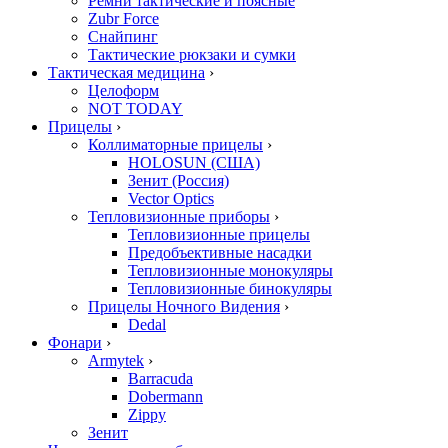
Ремни тактические и поясные
Zubr Force
Снайпинг
Тактические рюкзаки и сумки
Тактическая медицина
›
Целоформ
NOT TODAY
Прицелы
›
Коллиматорные прицелы
›
HOLOSUN (США)
Зенит (Россия)
Vector Optics
Тепловизионные приборы
›
Тепловизионные прицелы
Предобъективные насадки
Тепловизионные монокуляры
Тепловизионные бинокуляры
Прицелы Ночного Видения
›
Dedal
Фонари
›
Armytek
›
Barracuda
Dobermann
Zippy
Зенит