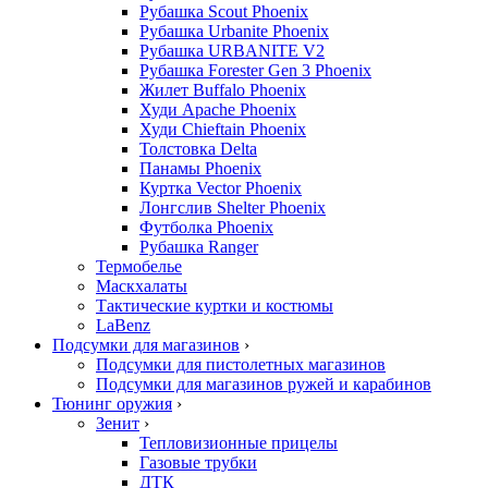
Рубашка Scout Phoenix
Рубашка Urbanite Phoenix
Рубашка URBANITE V2
Рубашка Forester Gen 3 Phoenix
Жилет Buffalo Phoenix
Худи Apache Phoenix
Худи Chieftain Phoenix
Толстовка Delta
Панамы Phoenix
Куртка Vector Phoenix
Лонгслив Shelter Phoenix
Футболка Phoenix
Рубашка Ranger
Термобелье
Маскхалаты
Тактические куртки и костюмы
LaBenz
Подсумки для магазинов
›
Подсумки для пистолетных магазинов
Подсумки для магазинов ружей и карабинов
Тюнинг оружия
›
Зенит
›
Тепловизионные прицелы
Газовые трубки
ДТК