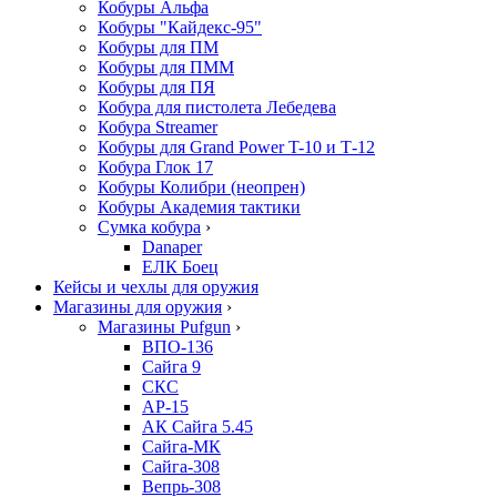
Кобуры Альфа
Кобуры "Кайдекс-95"
Кобуры для ПМ
Кобуры для ПММ
Кобуры для ПЯ
Кобура для пистолета Лебедева
Кобура Streamer
Кобуры для Grand Power T-10 и Т-12
Кобура Глок 17
Кобуры Колибри (неопрен)
Кобуры Академия тактики
Сумка кобура
›
Danaper
ЕЛК Боец
Кейсы и чехлы для оружия
Магазины для оружия
›
Магазины Pufgun
›
ВПО-136
Сайга 9
СКС
АР-15
АК Сайга 5.45
Сайга-МК
Сайга-308
Вепрь-308