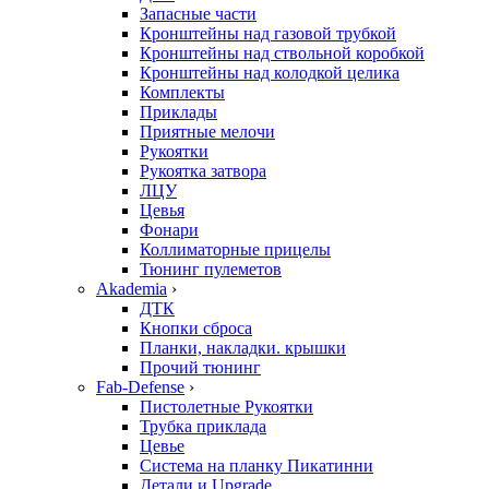
Запасные части
Кронштейны над газовой трубкой
Кронштейны над ствольной коробкой
Кронштейны над колодкой целика
Комплекты
Приклады
Приятные мелочи
Рукоятки
Рукоятка затвора
ЛЦУ
Цевья
Фонари
Коллиматорные прицелы
Тюнинг пулеметов
Akademia
›
ДТК
Кнопки сброса
Планки, накладки. крышки
Прочий тюнинг
Fab-Defense
›
Пистолетные Рукоятки
Трубка приклада
Цевье
Система на планку Пикатинни
Детали и Upgrade