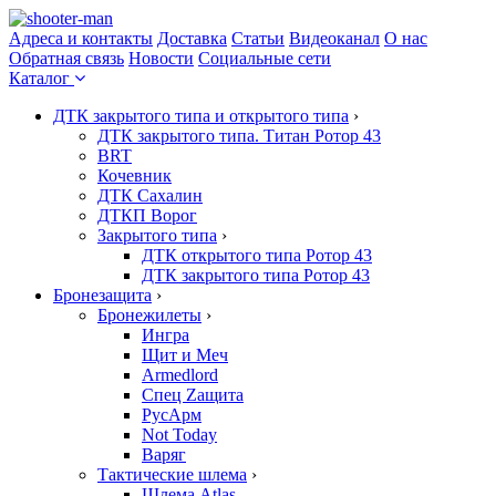
Адреса и контакты
Доставка
Статьи
Видеоканал
О нас
Обратная связь
Новости
Социальные сети
Каталог
ДТК закрытого типа и открытого типа
›
ДТК закрытого типа. Титан Ротор 43
BRT
Кочевник
ДТК Сахалин
ДТКП Ворог
Закрытого типа
›
ДТК открытого типа Ротор 43
ДТК закрытого типа Ротор 43
Бронезащита
›
Бронежилеты
›
Ингра
Щит и Меч
Armedlord
Спец Zащита
РусАрм
Not Today
Варяг
Тактические шлема
›
Шлема Atlas