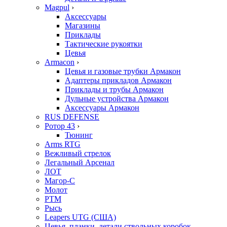
Magpul
›
Аксессуары
Магазины
Приклады
Тактические рукоятки
Цевья
Armacon
›
Цевья и газовые трубки Армакон
Адаптеры прикладов Армакон
Приклады и трубы Армакон
Дульные устройства Армакон
Аксессуары Армакон
RUS DEFENSE
Ротор 43
›
Тюнинг
Arms RTG
Вежливый стрелок
Легальный Арсенал
ЛОТ
Магор-С
Молот
РТМ
Рысь
Leapers UTG (США)
Цевья, планки, детали ствольных коробок