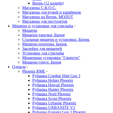
Вепрь (12 калибр)
Магазины С.К.О.С.
Магазины для ружей и карабинов
Магазины на Вепрь, МОЛОТ
Магазины для пистолетов
Мишени и установки для стрельбы
›
Мишени
Мишени-тарелки. Броня
Стальные мишени и установки. Броня.
Мишени-попперы. Броня.
Заклейки для мишеней
Установки для стрельбы
Мишенные установки "Свингер"
Мишени-гонги. Броня
Одежда
›
Phoenix RME
›
Рубашка Combat Shirt Gen 3
Рубашка Helper Phoenix
Рубашка Hawaii Phoenix
Рубашка Hunter Phoenix
Рубашка Nord Phoenix
Рубашка Scout Phoenix
Рубашка Urbanite Phoenix
Рубашка URBANITE V2
Рубашка Forester Gen 3 Phoenix