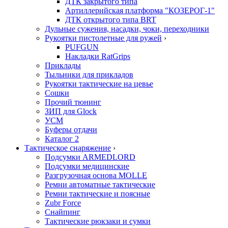
ДТК закрытого типа
Артиллерийская платформа "КОЗЕРОГ-1"
ДТК открытого типа BRT
Дульные сужения, насадки, чоки, переходники
Рукоятки пистолетные для ружей
›
PUFGUN
Накладки RatGrips
Приклады
Тыльники для прикладов
Рукоятки тактические на цевье
Сошки
Прочий тюнинг
ЗИП для Glock
УСМ
Буферы отдачи
Каталог 2
Тактическое снаряжение
›
Подсумки ARMEDLORD
Подсумки медицинские
Разгрузочная основа MOLLE
Ремни автоматные тактические
Ремни тактические и поясные
Zubr Force
Снайпинг
Тактические рюкзаки и сумки