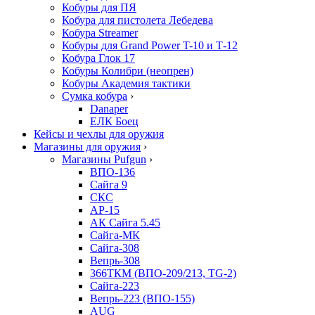
Кобуры для ПЯ
Кобура для пистолета Лебедева
Кобура Streamer
Кобуры для Grand Power T-10 и Т-12
Кобура Глок 17
Кобуры Колибри (неопрен)
Кобуры Академия тактики
Сумка кобура
›
Danaper
ЕЛК Боец
Кейсы и чехлы для оружия
Магазины для оружия
›
Магазины Pufgun
›
ВПО-136
Сайга 9
СКС
АР-15
АК Сайга 5.45
Сайга-МК
Сайга-308
Вепрь-308
366ТКМ (ВПО-209/213, TG-2)
Сайга-223
Вепрь-223 (ВПО-155)
AUG