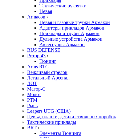
Приклады
Тактические рукоятки
Цевья
Armacon
›
Цевья и газовые трубки Армакон
Адаптеры прикладов Армакон
Приклады и трубы Армакон
Дульные устройства Армакон
Аксессуары Армакон
RUS DEFENSE
Ротор 43
›
Тюнинг
Arms RTG
Вежливый стрелок
Легальный Арсенал
ЛОТ
Магор-С
Молот
РТМ
Рысь
Leapers UTG (США)
Цевья, планки, детали ствольных коробок
Тактические приклады
BRT
›
Элементы Тюнинга