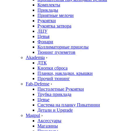
Комплекты
Приклады
Приятные мелочи
Рукоятки
Рукоятка затвора
ЛЦУ
Цевья
Фонари
Коллиматорные прицелы
Тюнинг пулеметов
Akademia
›
ДТК
Кнопки сброса
Планки, накладки. крышки
Прочий тюнинг
Fab-Defense
›
Пистолетные Рукоятки
Трубка приклада
Цевье
Система на планку Пикатинни
Детали и Upgrade
Magpul
›
Аксессуары
Магазины