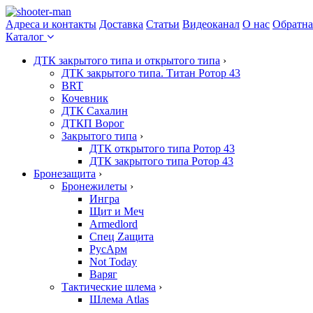
Адреса и контакты
Доставка
Статьи
Видеоканал
О нас
Обратна
Каталог
ДТК закрытого типа и открытого типа
›
ДТК закрытого типа. Титан Ротор 43
BRT
Кочевник
ДТК Сахалин
ДТКП Ворог
Закрытого типа
›
ДТК открытого типа Ротор 43
ДТК закрытого типа Ротор 43
Бронезащита
›
Бронежилеты
›
Ингра
Щит и Меч
Armedlord
Спец Zащита
РусАрм
Not Today
Варяг
Тактические шлема
›
Шлема Atlas