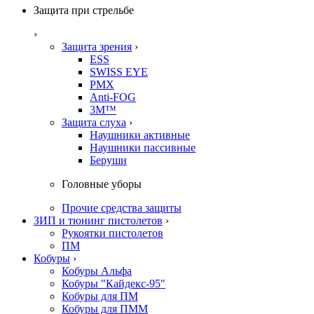
Защита при стрельбе
›
Защита зрения
›
ESS
SWISS EYE
PMX
Anti-FOG
3M™
Защита слуха
›
Наушники активные
Наушники пассивные
Беруши
Головные уборы
Прочие средства защиты
ЗИП и тюнинг пистолетов
›
Рукоятки пистолетов
ПМ
Кобуры
›
Кобуры Альфа
Кобуры "Кайдекс-95"
Кобуры для ПМ
Кобуры для ПММ