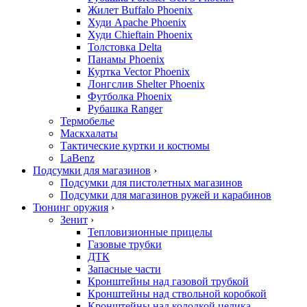
Жилет Buffalo Phoenix
Худи Apache Phoenix
Худи Chieftain Phoenix
Толстовка Delta
Панамы Phoenix
Куртка Vector Phoenix
Лонгслив Shelter Phoenix
Футболка Phoenix
Рубашка Ranger
Термобелье
Маскхалаты
Тактические куртки и костюмы
LaBenz
Подсумки для магазинов
›
Подсумки для пистолетных магазинов
Подсумки для магазинов ружей и карабинов
Тюнинг оружия
›
Зенит
›
Тепловизионные прицелы
Газовые трубки
ДТК
Запасные части
Кронштейны над газовой трубкой
Кронштейны над ствольной коробкой
Кронштейны над колодкой целика