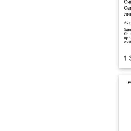
Оч
Ca
ли
Арт
Защ
Sho
про
очк
1