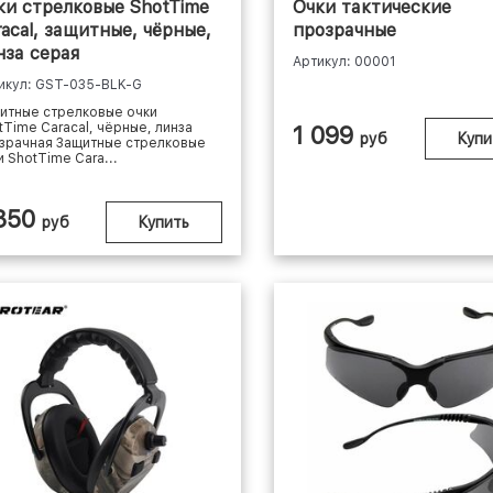
ки стрелковые ShotTime
Очки тактические
racal, защитные, чёрные,
прозрачные
нза серая
Артикул: 00001
икул: GST-035-BLK-G
итные стрелковые очки
tTime Caracal, чёрные, линза
1 099
руб
Купи
зрачная Защитные стрелковые
и ShotTime Cara...
 350
руб
Купить