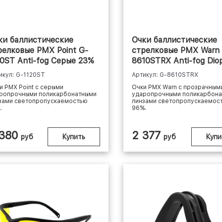
ки баллистические
Очки баллистические
релковые PMX Point G-
стрелковые PMX Warn
20ST Anti-fog Серые 23%
8610STRX Anti-fog Dio
Проз...
икул: G-1120ST
Артикул: G-8610STRX
и PMX Point с серыми
Очки PMX Warn с прозрачным
ропрочными поликарбонатными
ударопрочными поликарбон
зами светопропускаемостью
линзами светопропускаемос
.
96%.
 380
2 377
руб
Купить
руб
Купи