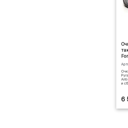
Оч
та
Fo
23
Арт
Очк
Pyr
Ant
и сб
6