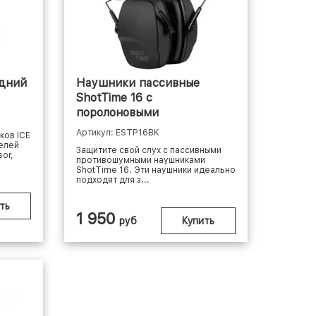
едний
Наушники пассивные
ShotTime 16 с
поролоновыми
амбушюрами NRR 25 ДБ
Артикул: ESTP16BK
ков ICE
Чёрный
елей
Защитите свой слух с пассивными
or,
противошумными наушниками
ShotTime 16. Эти наушники идеально
подходят для з...
ть
1 950
руб
Купить