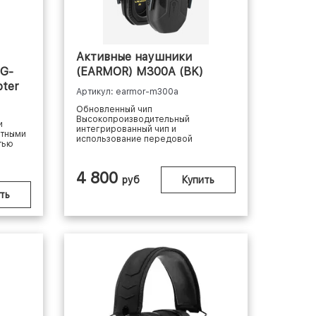
Активные наушники
 G-
(EARMOR) M300A (BK)
pter
Артикул: earmor-m300a
Обновленный чип
Высокопроизводительный
и
интегрированный чип и
атными
использование передовой
тью
технологии обработки ц...
4 800
руб
Купить
ть