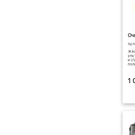
Оч
Арт
Жёл
уль
и U
пол
1