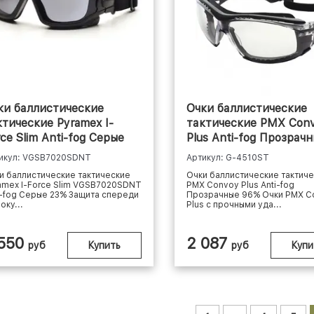
ки баллистические
Очки баллистические
ктические Pyramex I-
тактические PMX Con
rce Slim Anti-fog Серые
Plus Anti-fog Прозрач
%
96%
икул: VGSB7020SDNT
Артикул: G-4510ST
и баллистические тактические
Очки баллистические тактич
amex I-Force Slim VGSB7020SDNT
PMX Convoy Plus Anti-fog
i-fog Серые 23% Защита спереди
Прозрачные 96% Очки PMX C
оку...
Plus с прочными уда...
 550
2 087
руб
Купить
руб
Купи