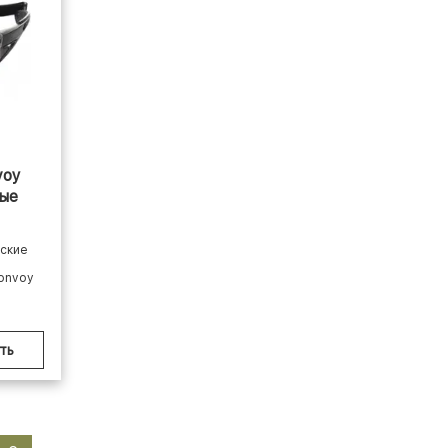
voy
ные
еские
onvoy
ть