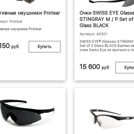
тивные наушники Protear
Очки SWISS EYE Glass
STINGRAY M / P Set of
икул: Protear
Glass BLACK
ивные наушники Protear
Артикул: 40201
SWISS EYE® Glasses STINGRAY
 150
Set of 3 Glass BLACK Баллист
руб
Купить
очки Swiss Eye из прочного по
15 600
руб
Купи