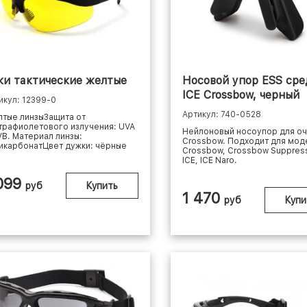
ки тактические желтые
Носовой упор ESS ср
ICE Crossbow, черный
икул: 12399-0
Артикул: 740-0528
тые линзыЗащита от
трафиолетового излучения: UVA
Нейлоновый носоупор для оч
VB. Материал линзы:
Crossbow. Подходит для мод
икарбонатЦвет дужки: чёрные
Crossbow, Crossbow Suppress
ICE, ICE Naro.
 099
руб
Купить
1 470
руб
Купи