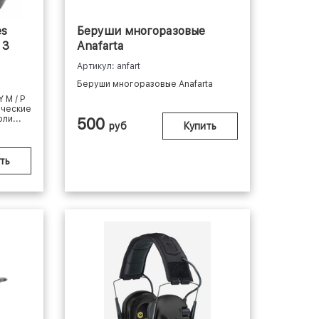
es
Беруши многоразовые
 3
Anafarta
Артикул: anfart
Беруши многоразовые Anafarta
 M / P
ические
ли...
500
руб
Купить
ть