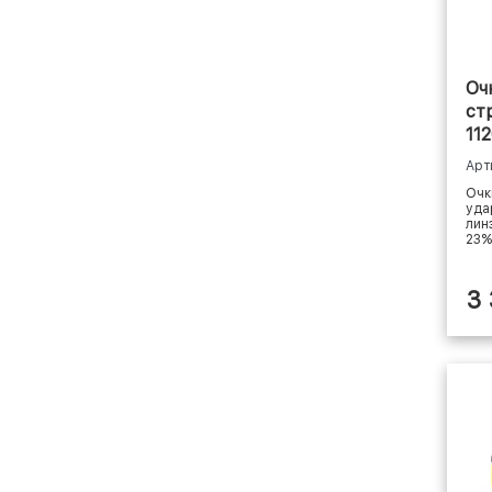
Оч
ст
11
Арт
Очк
уда
лин
23%
3