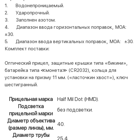
1. Водонепроницаемый.
2. Ударопрочный.
3. Заполнен азотом.
4. Диапазон ввода горизонтальных поправок, МОА:
±30.
5. Диапазон ввода вертикальных поправок, МОА: ±30.
Комплект поставки:
Оптический прицел, защитные крышки типа «бикини»,
батарейка
типа
≪
монета
≫
(CR2032), кольца для
установки на призму 11 мм. («ласточкин хвост»), ключ
шестигранный.
Прицельная марка
Half Mil Dot (НМD).
Подсветка
без подсветки.
прицельной марки
Диаметр объектива
40.
(размер линзы), мм.
Диаметр трубы
25,4.