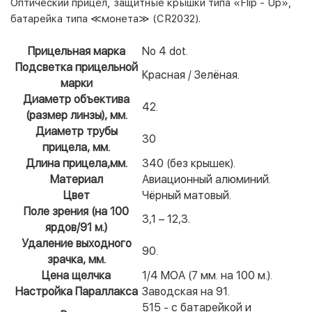
Оптический прицел, защитные крышки типа «Flip - Up»,
батарейка типа ≪монета≫ (CR2032).
Прицельная марка
No 4 dot.
Подсветка прицельной
Красная / Зелёная.
марки
Диаметр объектива
42.
(размер линзы), мм.
Диаметр трубы
30
прицела, мм.
Длина прицела,мм.
340 (без крышек).
Материал
Авиационный алюминий.
Цвет
Чёрный матовый.
Поле зрения (на 100
3,1 – 12,3.
ярдов/91 м.)
Удаление выходного
90.
зрачка, мм.
Цена щелчка
1/4 МОА (7 мм. на 100 м.).
Настройка Параллакса
Заводская на 91.
515 - с батарейкой и