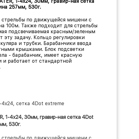
EATER, 1-4x24, 30мм, гравир-ная сетка
ина 257мм, 530г.
й стрельбы по движущейся мишени с
на 100м. Также подходит для стрельбы
имая подсвечиваемая красным/зеленым
т эту задачу. Кольцо регулировки
куляра и трубки. Барабанчики ввода
тными крышками. Блок подсветки
ла - барабанчик, имеет красную
и и работает от стандартной
.
-4x24, сетка 4Dot extreme
ER, 1-4x24, 30мм, гравир-ная сетка 4Dot
мм, 530г.
й стрельбы по движущейся мишени с