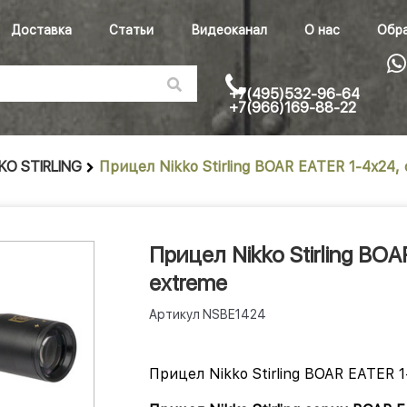
Доставка
Статьи
Видеоканал
О нас
Обра
+7(495)532-96-64
+7(966)169-88-22
KO STIRLING
Прицел Nikko Stirling BOAR EATER 1-4x24,
Прицел Nikko Stirling BO
extreme
Артикул
NSBE1424
Прицел Nikko Stirling BOAR EATER 1