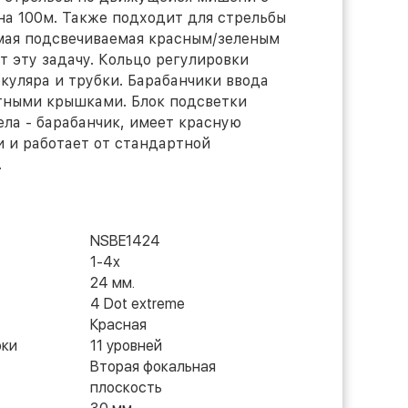
на 100м. Также подходит для стрельбы
имая подсвечиваемая красным/зеленым
т эту задачу. Кольцо регулировки
куляра и трубки. Барабанчики ввода
тными крышками. Блок подсветки
ла - барабанчик, имеет красную
и и работает от стандартной
.
NSBE1424
1-4x
24 мм.
4 Dot extreme
Красная
рки
11 уровней
Вторая фокальная
плоскость