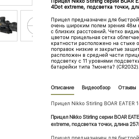
Прицел Nikko Stirling серии BOAR 
4Dot extreme, подсветка точки, дл
Прицел предназначен для быстро
очень широким полем зрения 48м 
с близких расстояний. Четко вид
цветом прицельная сетка облегчае
кратности расположено на стыке о
поправок низкие и закрытые защи
расположен в средней части прице
подсветку с 11 уровнями подсветк
батарейки типа ?монета? (CR2032)
Описание
Видеообзор
Отзывы
Прицел Nikko Stirling BOAR EATER 1
Прицел Nikko Stirling серии BOAR EAT
extreme, подсветка точки, длина 257
Прицел предназначен для быстро