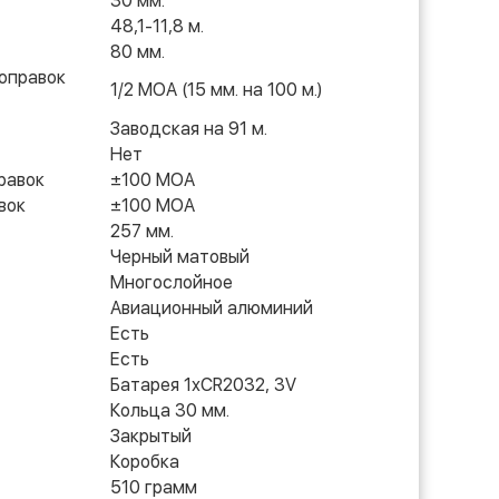
30 мм.
48,1-11,8 м.
80 мм.
поправок
1/2 МОА (15 мм. на 100 м.)
Заводская на 91 м.
Нет
равок
±100 МОА
вок
±100 МОА
257 мм.
Черный матовый
Многослойное
Авиационный алюминий
Есть
Есть
Батарея 1хCR2032, 3V
Кольца 30 мм.
Закрытый
Коробка
510 грамм