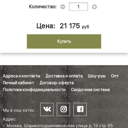
Количество:
Цена:
21 175
руб
Купить
Адреса и контакты
Доставка и оплата
Шоу-рум
Опт
Личный кабинет
Договор-оферта
Политика конфиденциальности
Скидочная система
Мы в соц-сетях:
Адрес:
г. Москва, Шарикоподшипниковская улица д. 13 стр. 65