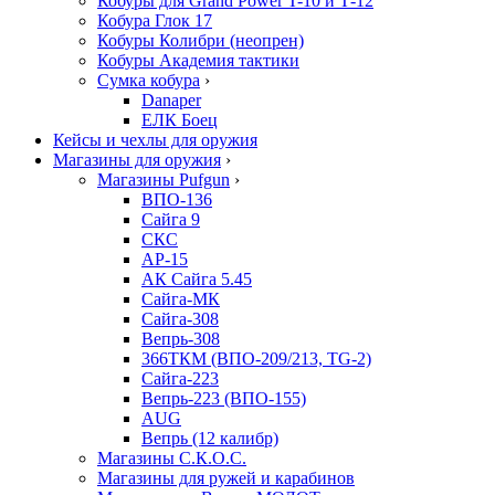
Кобуры для Grand Power T-10 и Т-12
Кобура Глок 17
Кобуры Колибри (неопрен)
Кобуры Академия тактики
Сумка кобура
›
Danaper
ЕЛК Боец
Кейсы и чехлы для оружия
Магазины для оружия
›
Магазины Pufgun
›
ВПО-136
Сайга 9
СКС
АР-15
АК Сайга 5.45
Сайга-МК
Сайга-308
Вепрь-308
366ТКМ (ВПО-209/213, TG-2)
Сайга-223
Вепрь-223 (ВПО-155)
AUG
Вепрь (12 калибр)
Магазины С.К.О.С.
Магазины для ружей и карабинов