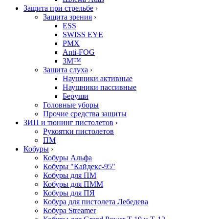
Защита при стрельбе
›
Защита зрения
›
ESS
SWISS EYE
PMX
Anti-FOG
3M™
Защита слуха
›
Наушники активные
Наушники пассивные
Беруши
Головные уборы
Прочие средства защиты
ЗИП и тюнинг пистолетов
›
Рукоятки пистолетов
ПМ
Кобуры
›
Кобуры Альфа
Кобуры "Кайдекс-95"
Кобуры для ПМ
Кобуры для ПММ
Кобуры для ПЯ
Кобура для пистолета Лебедева
Кобура Streamer