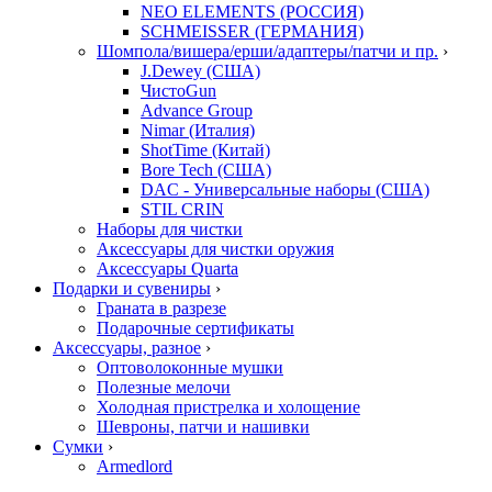
NEO ELEMENTS (РОССИЯ)
SCHMEISSER (ГЕРМАНИЯ)
Шомпола/вишера/ерши/адаптеры/патчи и пр.
›
J.Dewey (США)
ЧистоGun
Advance Group
Nimar (Италия)
ShotTime (Китай)
Bore Tech (США)
DAC - Универсальные наборы (США)
STIL CRIN
Наборы для чистки
Аксессуары для чистки оружия
Аксессуары Quarta
Подарки и сувениры
›
Граната в разрезе
Подарочные сертификаты
Аксессуары, разное
›
Оптоволоконные мушки
Полезные мелочи
Холодная пристрелка и холощение
Шевроны, патчи и нашивки
Сумки
›
Armedlord