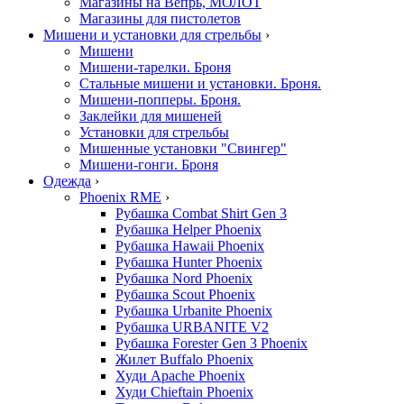
Магазины на Вепрь, МОЛОТ
Магазины для пистолетов
Мишени и установки для стрельбы
›
Мишени
Мишени-тарелки. Броня
Стальные мишени и установки. Броня.
Мишени-попперы. Броня.
Заклейки для мишеней
Установки для стрельбы
Мишенные установки "Свингер"
Мишени-гонги. Броня
Одежда
›
Phoenix RME
›
Рубашка Combat Shirt Gen 3
Рубашка Helper Phoenix
Рубашка Hawaii Phoenix
Рубашка Hunter Phoenix
Рубашка Nord Phoenix
Рубашка Scout Phoenix
Рубашка Urbanite Phoenix
Рубашка URBANITE V2
Рубашка Forester Gen 3 Phoenix
Жилет Buffalo Phoenix
Худи Apache Phoenix
Худи Chieftain Phoenix