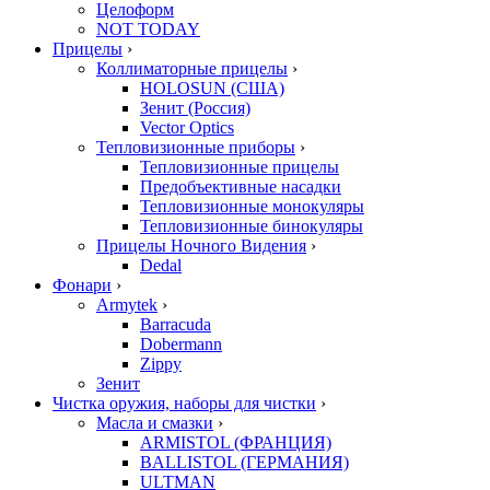
Целоформ
NOT TODAY
Прицелы
›
Коллиматорные прицелы
›
HOLOSUN (США)
Зенит (Россия)
Vector Optics
Тепловизионные приборы
›
Тепловизионные прицелы
Предобъективные насадки
Тепловизионные монокуляры
Тепловизионные бинокуляры
Прицелы Ночного Видения
›
Dedal
Фонари
›
Armytek
›
Barracuda
Dobermann
Zippy
Зенит
Чистка оружия, наборы для чистки
›
Масла и смазки
›
ARMISTOL (ФРАНЦИЯ)
BALLISTOL (ГЕРМАНИЯ)
ULTMAN