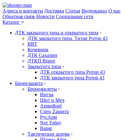
Адреса и контакты
Доставка
Статьи
Видеоканал
О нас
Обратная связь
Новости
Социальные сети
Каталог
ДТК закрытого типа и открытого типа
›
ДТК закрытого типа. Титан Ротор 43
BRT
Кочевник
ДТК Сахалин
ДТКП Ворог
Закрытого типа
›
ДТК открытого типа Ротор 43
ДТК закрытого типа Ротор 43
Бронезащита
›
Бронежилеты
›
Ингра
Щит и Меч
Armedlord
Спец Zащита
РусАрм
Not Today
Варяг
Тактические шлема
›
Шлема Atlas