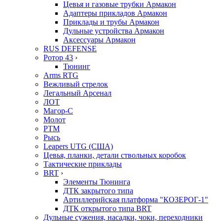
Цевья и газовые трубки Армакон
Адаптеры прикладов Армакон
Приклады и трубы Армакон
Дульные устройства Армакон
Аксессуары Армакон
RUS DEFENSE
Ротор 43
›
Тюнинг
Arms RTG
Вежливый стрелок
Легальный Арсенал
ЛОТ
Магор-С
Молот
РТМ
Рысь
Leapers UTG (США)
Цевья, планки, детали ствольных коробок
Тактические приклады
BRT
›
Элементы Тюнинга
ДТК закрытого типа
Артиллерийская платформа "КОЗЕРОГ-1"
ДТК открытого типа BRT
Дульные сужения, насадки, чоки, переходники