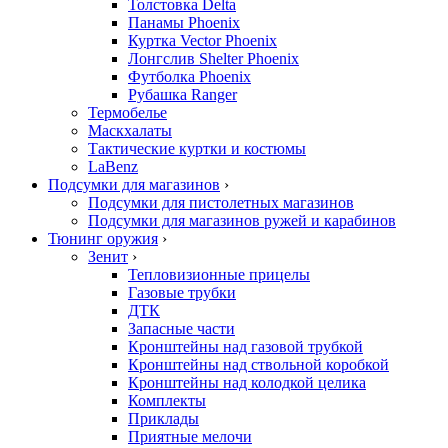
Толстовка Delta
Панамы Phoenix
Куртка Vector Phoenix
Лонгслив Shelter Phoenix
Футболка Phoenix
Рубашка Ranger
Термобелье
Маскхалаты
Тактические куртки и костюмы
LaBenz
Подсумки для магазинов
›
Подсумки для пистолетных магазинов
Подсумки для магазинов ружей и карабинов
Тюнинг оружия
›
Зенит
›
Тепловизионные прицелы
Газовые трубки
ДТК
Запасные части
Кронштейны над газовой трубкой
Кронштейны над ствольной коробкой
Кронштейны над колодкой целика
Комплекты
Приклады
Приятные мелочи