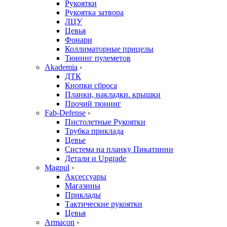
Рукоятки
Рукоятка затвора
ЛЦУ
Цевья
Фонари
Коллиматорные прицелы
Тюнинг пулеметов
Akademia
›
ДТК
Кнопки сброса
Планки, накладки. крышки
Прочий тюнинг
Fab-Defense
›
Пистолетные Рукоятки
Трубка приклада
Цевье
Система на планку Пикатинни
Детали и Upgrade
Magpul
›
Аксессуары
Магазины
Приклады
Тактические рукоятки
Цевья
Armacon
›