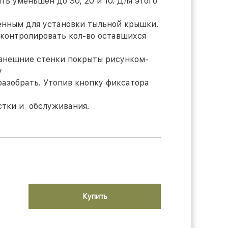
ть уменьшен до 30, 20 и 10. Для этого
енным для установки тыльной крышки.
 контролировать кол-во оставшихся
внешние стенки покрыты рисунком-
у
 разобрать. Утопив кнопку фиксатора
истки и обслуживания.
Купить