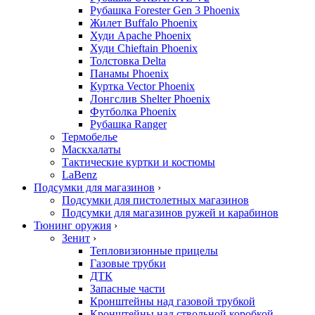
Рубашка Forester Gen 3 Phoenix
Жилет Buffalo Phoenix
Худи Apache Phoenix
Худи Chieftain Phoenix
Толстовка Delta
Панамы Phoenix
Куртка Vector Phoenix
Лонгслив Shelter Phoenix
Футболка Phoenix
Рубашка Ranger
Термобелье
Маскхалаты
Тактические куртки и костюмы
LaBenz
Подсумки для магазинов
›
Подсумки для пистолетных магазинов
Подсумки для магазинов ружей и карабинов
Тюнинг оружия
›
Зенит
›
Тепловизионные прицелы
Газовые трубки
ДТК
Запасные части
Кронштейны над газовой трубкой
Кронштейны над ствольной коробкой