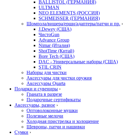
BALLISTOL (ГЕРМАНИЯ)
ULTMAN
NEO ELEMENTS (РОССИЯ)
SCHMEISSER (ГЕРМАНИЯ)
Шомпола/вишера/ерши/адаптеры/патчи и пр.
›
J.Dewey (США)
ЧистоGun
Advance Group
Nimar (Италия)
ShotTime (Китай)
Bore Tech (США)
DAC - Универсальные наборы (США)
STIL CRIN
Наборы для чистки
Аксессуары для чистки оружия
Аксессуары Quarta
Подарки и сувениры
›
Граната в разрезе
Подарочные сертификаты
Аксессуары, разное
›
Оптоволоконные мушки
Полезные мелочи
Холодная пристрелка и холощение
Шевроны, патчи и нашивки
Сумки
›