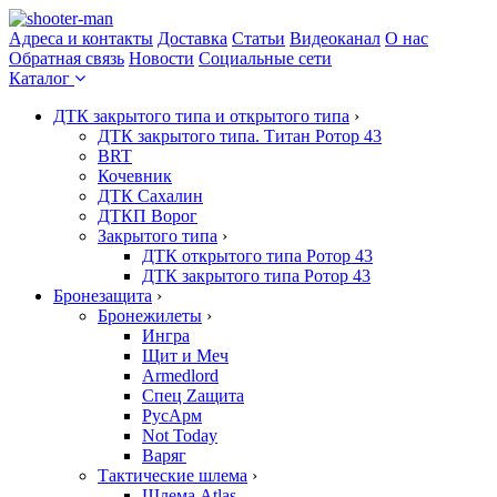
Адреса и контакты
Доставка
Статьи
Видеоканал
О нас
Обратная связь
Новости
Социальные сети
Каталог
ДТК закрытого типа и открытого типа
›
ДТК закрытого типа. Титан Ротор 43
BRT
Кочевник
ДТК Сахалин
ДТКП Ворог
Закрытого типа
›
ДТК открытого типа Ротор 43
ДТК закрытого типа Ротор 43
Бронезащита
›
Бронежилеты
›
Ингра
Щит и Меч
Armedlord
Спец Zащита
РусАрм
Not Today
Варяг
Тактические шлема
›
Шлема Atlas