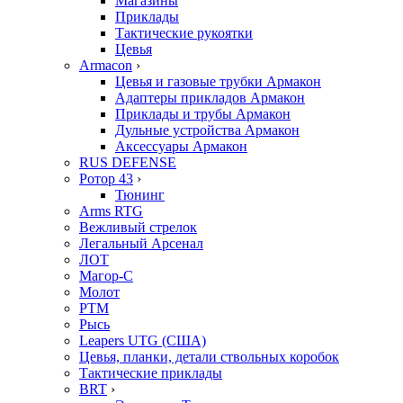
Магазины
Приклады
Тактические рукоятки
Цевья
Armacon
›
Цевья и газовые трубки Армакон
Адаптеры прикладов Армакон
Приклады и трубы Армакон
Дульные устройства Армакон
Аксессуары Армакон
RUS DEFENSE
Ротор 43
›
Тюнинг
Arms RTG
Вежливый стрелок
Легальный Арсенал
ЛОТ
Магор-С
Молот
РТМ
Рысь
Leapers UTG (США)
Цевья, планки, детали ствольных коробок
Тактические приклады
BRT
›