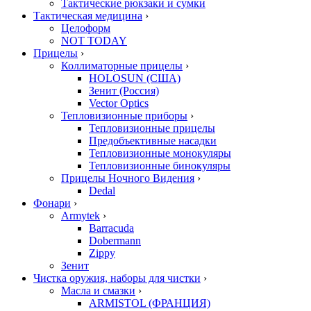
Тактические рюкзаки и сумки
Тактическая медицина
›
Целоформ
NOT TODAY
Прицелы
›
Коллиматорные прицелы
›
HOLOSUN (США)
Зенит (Россия)
Vector Optics
Тепловизионные приборы
›
Тепловизионные прицелы
Предобъективные насадки
Тепловизионные монокуляры
Тепловизионные бинокуляры
Прицелы Ночного Видения
›
Dedal
Фонари
›
Armytek
›
Barracuda
Dobermann
Zippy
Зенит
Чистка оружия, наборы для чистки
›
Масла и смазки
›
ARMISTOL (ФРАНЦИЯ)