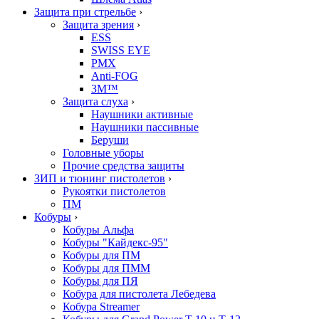
Защита при стрельбе
›
Защита зрения
›
ESS
SWISS EYE
PMX
Anti-FOG
3M™
Защита слуха
›
Наушники активные
Наушники пассивные
Беруши
Головные уборы
Прочие средства защиты
ЗИП и тюнинг пистолетов
›
Рукоятки пистолетов
ПМ
Кобуры
›
Кобуры Альфа
Кобуры "Кайдекс-95"
Кобуры для ПМ
Кобуры для ПММ
Кобуры для ПЯ
Кобура для пистолета Лебедева
Кобура Streamer