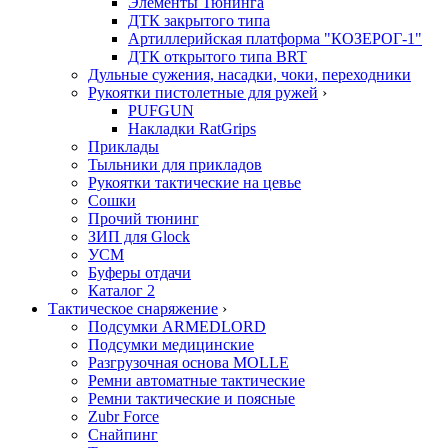
Элементы Тюнинга
ДТК закрытого типа
Артиллерийская платформа "КОЗЕРОГ-1"
ДТК открытого типа BRT
Дульные сужения, насадки, чоки, переходники
Рукоятки пистолетные для ружей
›
PUFGUN
Накладки RatGrips
Приклады
Тыльники для прикладов
Рукоятки тактические на цевье
Сошки
Прочий тюнинг
ЗИП для Glock
УСМ
Буферы отдачи
Каталог 2
Тактическое снаряжение
›
Подсумки ARMEDLORD
Подсумки медицинские
Разгрузочная основа MOLLE
Ремни автоматные тактические
Ремни тактические и поясные
Zubr Force
Снайпинг