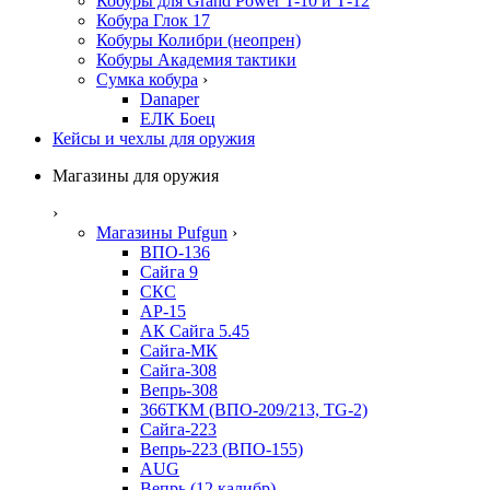
Кобуры для Grand Power T-10 и Т-12
Кобура Глок 17
Кобуры Колибри (неопрен)
Кобуры Академия тактики
Сумка кобура
›
Danaper
ЕЛК Боец
Кейсы и чехлы для оружия
Магазины для оружия
›
Магазины Pufgun
›
ВПО-136
Сайга 9
СКС
АР-15
АК Сайга 5.45
Сайга-МК
Сайга-308
Вепрь-308
366ТКМ (ВПО-209/213, TG-2)
Сайга-223
Вепрь-223 (ВПО-155)
AUG
Вепрь (12 калибр)