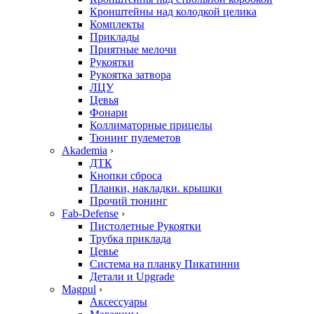
Кронштейны над колодкой целика
Комплекты
Приклады
Приятные мелочи
Рукоятки
Рукоятка затвора
ЛЦУ
Цевья
Фонари
Коллиматорные прицелы
Тюнинг пулеметов
Akademia
›
ДТК
Кнопки сброса
Планки, накладки. крышки
Прочий тюнинг
Fab-Defense
›
Пистолетные Рукоятки
Трубка приклада
Цевье
Система на планку Пикатинни
Детали и Upgrade
Magpul
›
Аксессуары