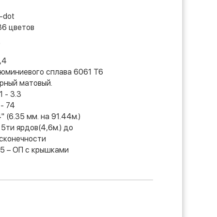
l-dot
36 цветов
0
,4
юминиевого сплава 6061 Т6
рный матовый.
1 - 3.3
 - 74
4" (6.35 мм. на 91.44м.)
 5ти ярдов(4,6м.) до
сконечности
5 – ОП с крышками