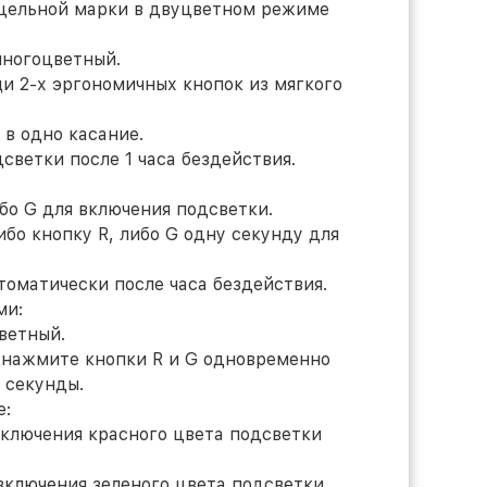
рицельной марки в двуцветном режиме
многоцветный.
щи 2-х эргономичных кнопок из мягкого
 в одно касание.
светки после 1 часа бездействия.
 G для включения подсветки.
кнопку R, либо G одну секунду для
атически после часа бездействия.
и:
етный.
ажмите кнопки R и G одновременно
 секунды.
:
чения красного цвета подсветки
чения зеленого цвета подсветки