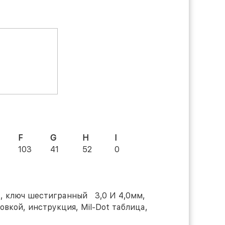
F
G
H
I
103
41
52
0
а, ключ шестигранный 3,0 И 4,0мм,
овкой, инструкция, Mil-Dot таблица,