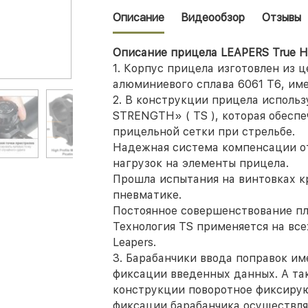
Описание
Видеообзор
Отзывы
Описание прицела LEAPERS True Hun
1. Корпус прицела изготовлен из 
алюминиевого сплава 6061 Т6, им
2. В конструкции прицела исполь
STRENGTH» ( TS ), которая обесп
прицельной сетки при стрельбе.
Надежная система компенсации о
нагрузок на элементы прицела.
Прошла испытания на винтовках к
пневматике.
Постоянное совершенствование пл
Технология TS применяется на вс
Leapers.
3. Барабанчики ввода поправок и
фиксации введенных данных. А та
конструкции поворотное фиксирую
фиксации барабанчика осуществля