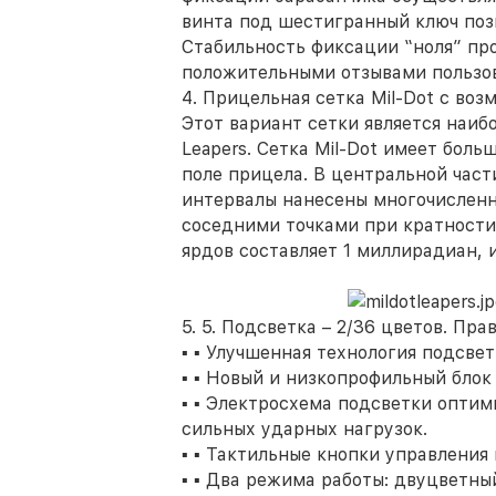
винта под шестигранный ключ позв
Стабильность фиксации “ноля” пр
положительными отзывами пользов
4. Прицельная сетка Mil-Dot с во
Этот вариант сетки является наи
Leapers. Сетка Mil-Dot имеет бол
поле прицела. В центральной част
интервалы нанесены многочисленн
соседними точками при кратности 
ярдов составляет 1 миллирадиан, 
5. 5. Подсветка – 2/36 цветов. Пра
▪ ▪ Улучшенная технология подсвет
▪ ▪ Новый и низкопрофильный блок
▪ ▪ Электросхема подсветки оптим
сильных ударных нагрузок.
▪ ▪ Тактильные кнопки управления
▪ ▪ Два режима работы: двуцветны