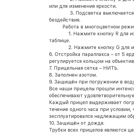
или для изменения яркости.
3. Подсветка выключается ав
бездействия.
Работа в многоцветном режи
1. Нажмите кнопку R для изме
таблице.
2. Нажмите кнопку G для изме
6. Отстройка параллакса – от 5 ярд
регулируется кольцом на объектив
7. Прицельная сетка – НИТЬ.
8. Заполнен азотом.
9. Защищён при погружении в воду
Все наши прицелы прошли интенс
обеспечивают удовлетворительную
Каждый прицел выдерживает погру
течение одного часа при условии, 
эксплуатировался надлежащим обр
10. Защищён от дождя.
Трубки всех прицелов являются ц