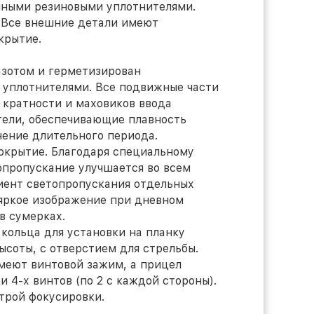
нными резиновыми уплотнителями.
. Все внешние детали имеют
крытие.
азотом и герметизирован
 уплотнителями. Все подвижные части
а кратности и маховиков ввода
тели, обеспечивающие плавность
чение длительного периода.
покрытие. Благодаря специальному
пропускание улучшается во всем
иент светопропускания отдельных
 яркое изображение при дневном
в сумерках.
 кольца для установки на планку
высоты, с отверстием для стрельбы.
имеют винтовой зажим, а прицел
 4-х винтов (по 2 с каждой стороны).
строй фокусировки.