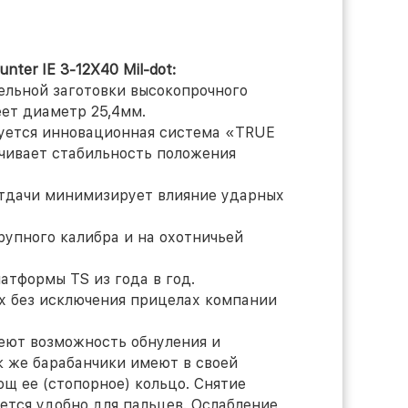
ter IE 3-12X40 Mil-dot:
цельной заготовки высокопрочного
еет диаметр 25,4мм.
зуется инновационная система «TRUE
ечивает стабильность положения
тдачи минимизирует влияние ударных
рупного калибра и на охотничьей
атформы TS из года в год.
ех без исключения прицелах компании
меют возможность обнуления и
к же барабанчики имеют в своей
щ ее (стопорное) кольцо. Снятие
ется удобно для пальцев. Ослабление