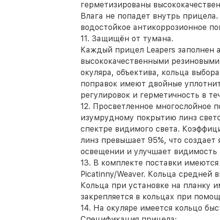
герметизированы высококачестве
Влага не попадет внутрь прицела
водостойкое антикоррозионное по
11. Защищён от тумана.
Каждый прицел Leapers заполнен 
высококачественными резиновыми
окуляра, объектива, кольца выбор
поправок имеют двойные уплотни
регулировок и герметичность в те
12. Просветленное многослойное 
изумрудному покрытию линз свето
спектре видимого света. Коэффиц
линз превышает 95%, что создает
освещении и улучшает видимость 
13. В комплекте поставки имеются
Picatinny/Weaver. Кольца средней 
Кольца при установке на планку 
закрепляется в кольцах при помощи
14. На окуляре имеется кольцо бы
Спецификация прицела: