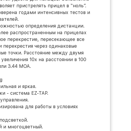
оляет пристрелять прицел в “ноль”.
оверена годами интенсивных тестов и
ателей.
зможностью определения дистанции.
более распространенным на прицелах
ьшое перекрестие, пересекающее все
и перекрестия через одинаковые
ые точки. Расстояние между двумя
увеличения 10х на расстоянии в 100
или 3.44 МОА.
вильная и яркая.
ки - система EZ-TAP.
 управления.
изирована для работы в условиях
 подсветкой.
й и многоцветный.